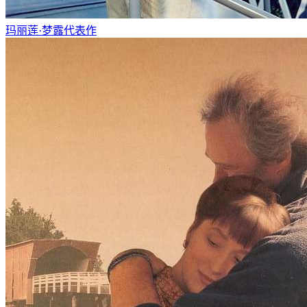
玛丽莲·梦露代表作