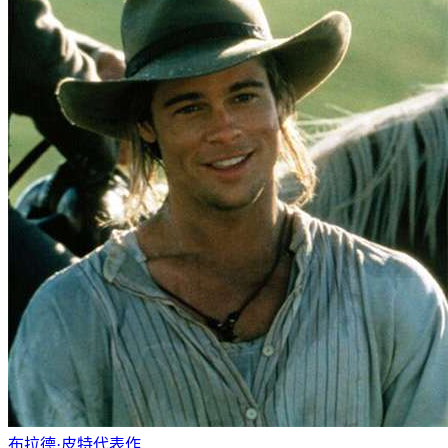
布拉德·皮特代表作