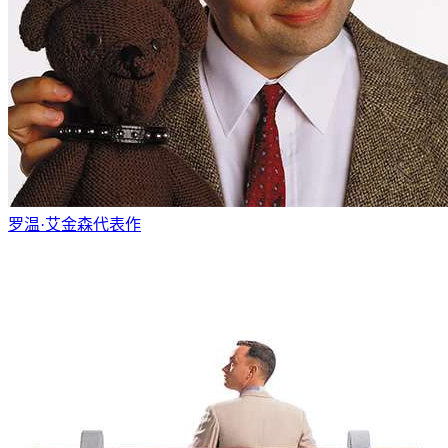
罗温·艾金森代表作