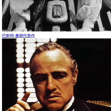
巴斯特·基顿代表作