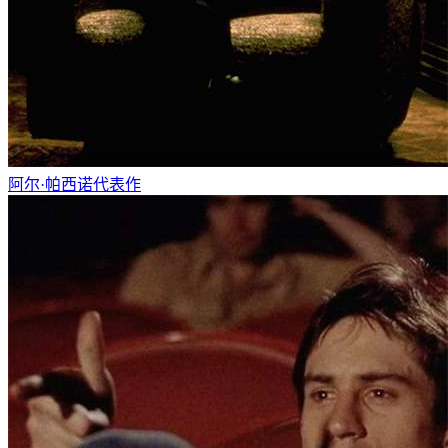
阿尔·帕西诺代表作