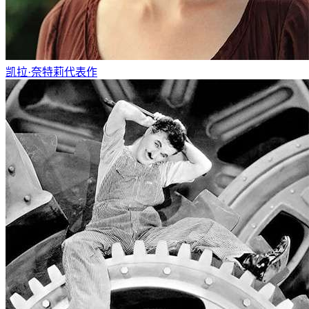
凯拉·奈特莉代表作