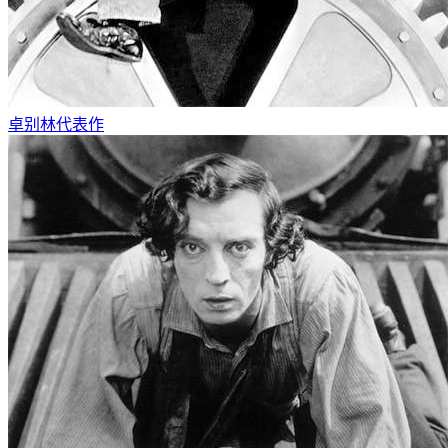
卓别林代表作