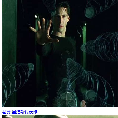
基努·里维斯代表作