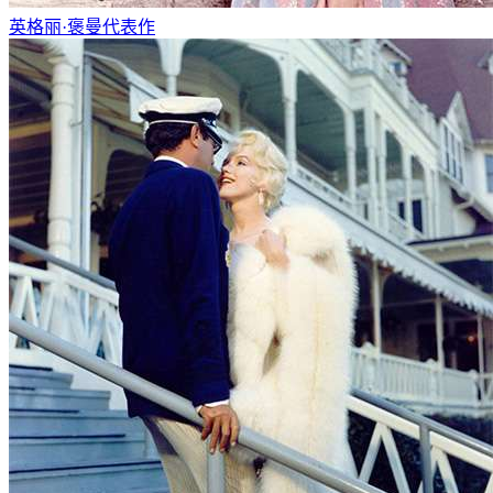
英格丽·褒曼代表作