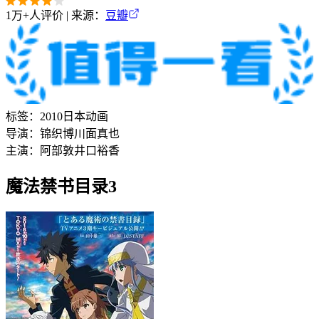
1万+
人评价 | 来源：
豆瓣
标签：
2010
日本
动画
导演：
锦织博
川面真也
主演：
阿部敦
井口裕香
魔法禁书目录3