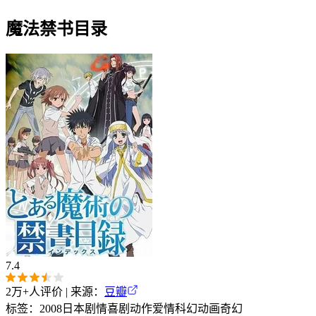
魔法禁书目录
7.4
2万+
人评价 | 来源：
豆瓣
标签：
2008
日本
剧情
喜剧
动作
爱情
科幻
动画
奇幻