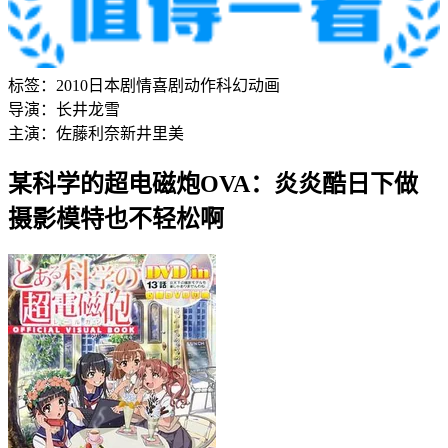
标签：
2010
日本
剧情
喜剧
动作
科幻
动画
导演：
长井龙雪
主演：
佐藤利奈
新井里美
某科学的超电磁炮OVA：炎炎酷日下做
摄影模特也不轻松啊