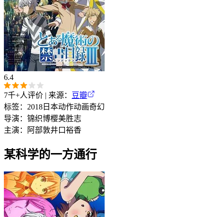
6.4
7千+
人评价 | 来源：
豆瓣
标签：
2018
日本
动作
动画
奇幻
导演：
锦织博
樱美胜志
主演：
阿部敦
井口裕香
某科学的一方通行