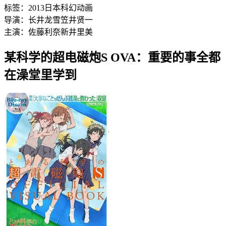
标签：
2013
日本
科幻
动画
导演：
长井龙雪
笠井贤一
主演：
佐藤利奈
新井里美
某科学的超电磁炮S OVA：重要的事全都
在澡堂里学到