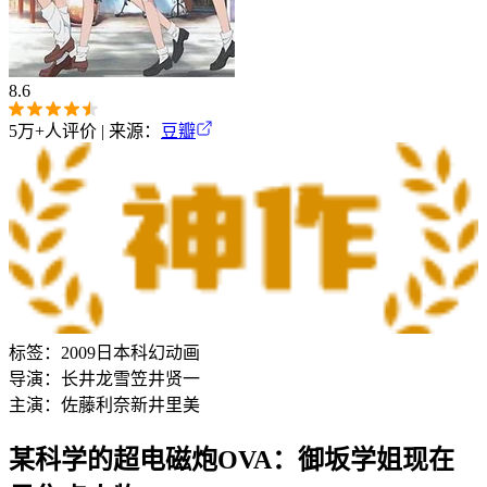
8.6
5万+
人评价 | 来源：
豆瓣
标签：
2009
日本
科幻
动画
导演：
长井龙雪
笠井贤一
主演：
佐藤利奈
新井里美
某科学的超电磁炮OVA：御坂学姐现在