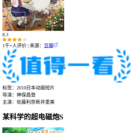
8.3
1千+
人评价 | 来源：
豆瓣
标签：
2010
日本
动画
短片
导演：
神保昌登
主演：
佐藤利奈
新井里美
某科学的超电磁炮S