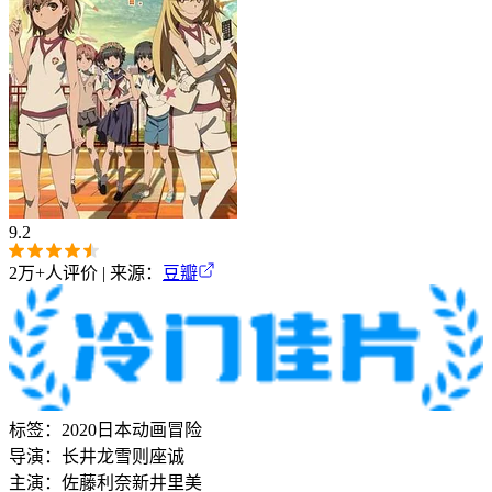
9.2
2万+
人评价 | 来源：
豆瓣
标签：
2020
日本
动画
冒险
导演：
长井龙雪
则座诚
主演：
佐藤利奈
新井里美