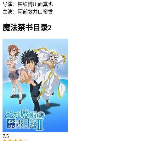
导演：
锦织博
川面真也
主演：
阿部敦
井口裕香
魔法禁书目录2
7.5