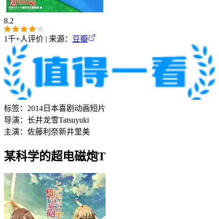
8.2
1千+
人评价 | 来源：
豆瓣
标签：
2014
日本
喜剧
动画
短片
导演：
长井龙雪
Tatsuyuki
主演：
佐藤利奈
新井里美
某科学的超电磁炮T