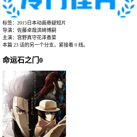
标签：
2015
日本
动画
悬疑
短片
导演：
佐藤卓哉
滨崎博嗣
主演：
宫野真守
花泽香菜
本篇 23 话的另一个分支，紧接着 0 线。
命运石之门0