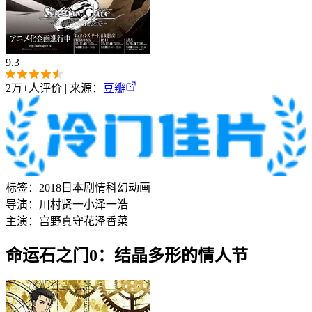
9.3
2万+
人评价 | 来源：
豆瓣
标签：
2018
日本
剧情
科幻
动画
导演：
川村贤一
小泽一浩
主演：
宫野真守
花泽香菜
命运石之门0：结晶多形的情人节