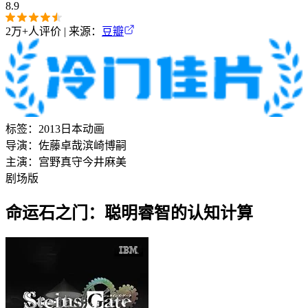
8.9
2万+
人评价 | 来源：
豆瓣
标签：
2013
日本
动画
导演：
佐藤卓哉
滨崎博嗣
主演：
宫野真守
今井麻美
剧场版
命运石之门：聪明睿智的认知计算