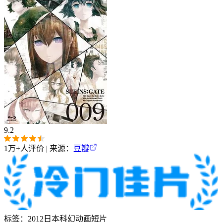
9.2
1万+
人评价 | 来源：
豆瓣
标签：
2012
日本
科幻
动画
短片