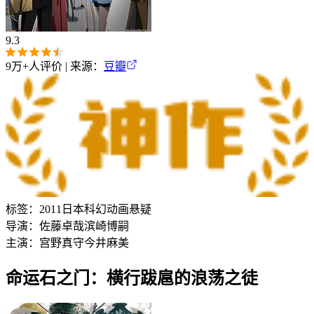
9.3
9万+
人评价 | 来源：
豆瓣
标签：
2011
日本
科幻
动画
悬疑
导演：
佐藤卓哉
滨崎博嗣
主演：
宫野真守
今井麻美
命运石之门：横行跋扈的浪荡之徒