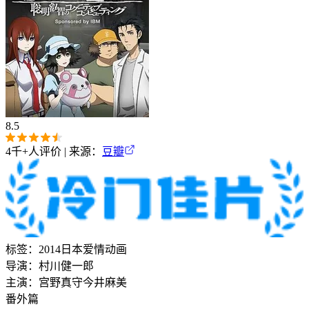
8.5
4千+
人评价 | 来源：
豆瓣
标签：
2014
日本
爱情
动画
导演：
村川健一郎
主演：
宫野真守
今井麻美
番外篇