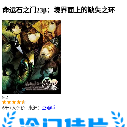
命运石之门23β：境界面上的缺失之环
9.2
6千+
人评价 | 来源：
豆瓣