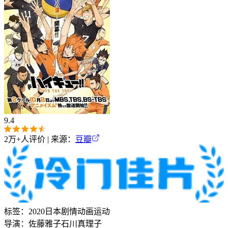
9.4
2万+
人评价 | 来源：
豆瓣
标签：
2020
日本
剧情
动画
运动
导演：
佐藤雅子
石川真理子