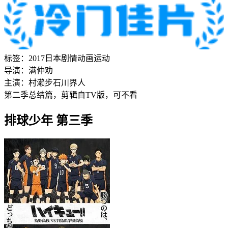
标签：
2017
日本
剧情
动画
运动
导演：
满仲劝
主演：
村濑步
石川界人
第二季总结篇，剪辑自TV版，可不看
排球少年 第三季