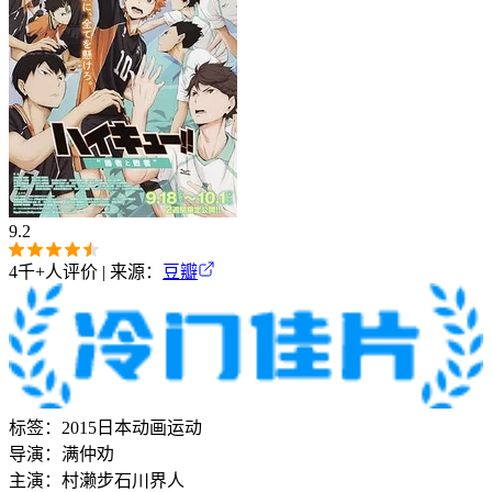
9.2
4千+
人评价 | 来源：
豆瓣
标签：
2015
日本
动画
运动
导演：
满仲劝
主演：
村濑步
石川界人