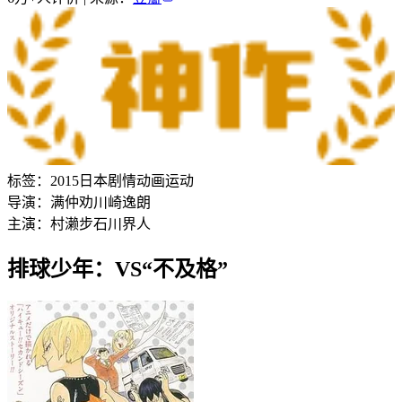
标签：
2015
日本
剧情
动画
运动
导演：
满仲劝
川崎逸朗
主演：
村濑步
石川界人
排球少年：VS“不及格”