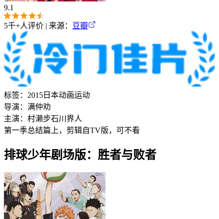
9.1
5千+
人评价 | 来源：
豆瓣
标签：
2015
日本
动画
运动
导演：
满仲劝
主演：
村濑步
石川界人
第一季总结篇上，剪辑自TV版，可不看
排球少年剧场版：胜者与败者