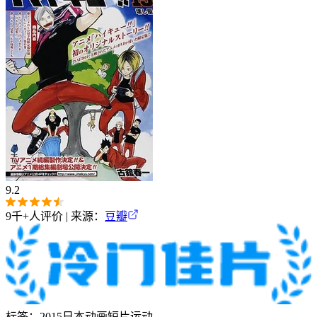
9.2
9千+
人评价 | 来源：
豆瓣
标签：
2015
日本
动画
短片
运动