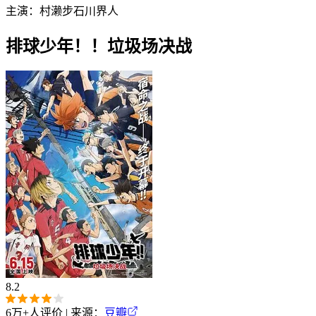
主演：
村濑步
石川界人
排球少年！！垃圾场决战
8.2
6万+
人评价 | 来源：
豆瓣