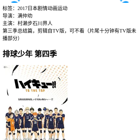
标签：
2017
日本
剧情
动画
运动
导演：
满仲劝
主演：
村濑步
石川界人
第三季总结篇，剪辑自TV版，可不看（片尾十分钟有TV版未
播部分）
排球少年 第四季