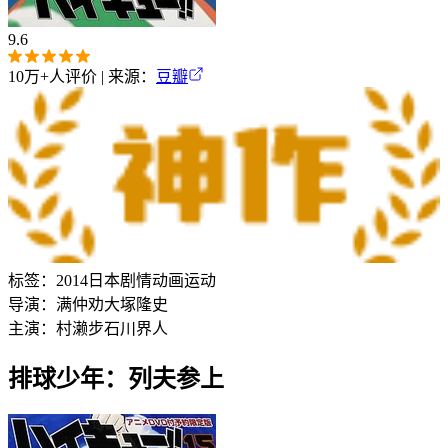
9.6
10万+
人评价 | 来源：
豆瓣
标签：
2014
日本
剧情
动画
运动
导演：
满仲劝
大塚隆史
主演：
村濑步
石川界人
排球少年：列夫参上