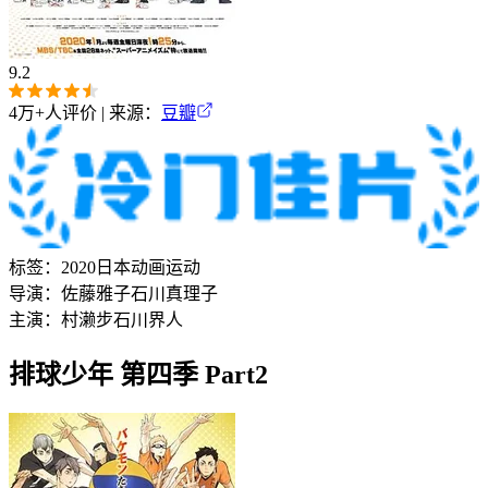
9.2
4万+
人评价 | 来源：
豆瓣
标签：
2020
日本
动画
运动
导演：
佐藤雅子
石川真理子
主演：
村濑步
石川界人
排球少年 第四季 Part2