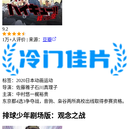
9.2
1万+
人评价 | 来源：
豆瓣
标签：
2020
日本
动画
运动
导演：
佐藤雅子
石川真理子
主演：
中村悠一
梶裕贵
东京都4选3争夺战，音驹、枭谷两所高校出线取得参赛资格。
排球少年剧场版：观念之战