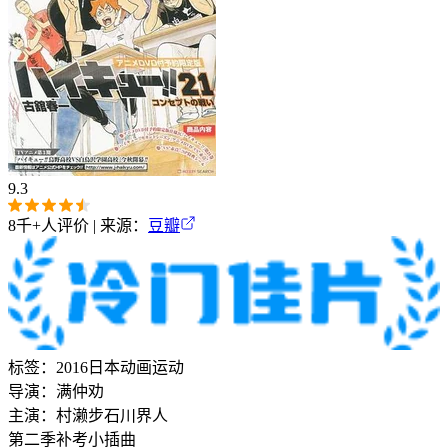
9.3
8千+
人评价 | 来源：
豆瓣
标签：
2016
日本
动画
运动
导演：
满仲劝
主演：
村濑步
石川界人
第二季补考小插曲