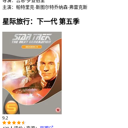
导演：
吉恩·罗登伯里
主演：
帕特里克·斯图尔特
乔纳森·弗雷克斯
星际旅行：下一代 第五季
9.2