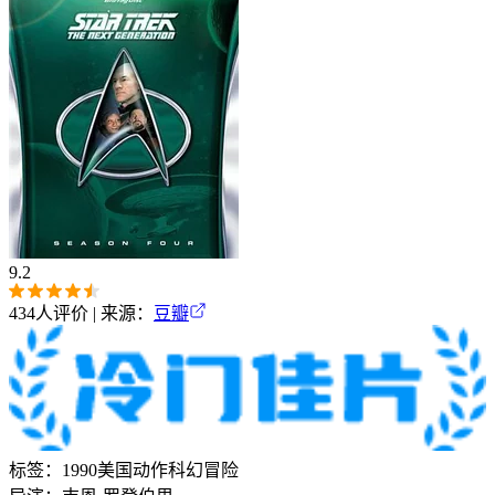
9.2
434
人评价 | 来源：
豆瓣
标签：
1990
美国
动作
科幻
冒险