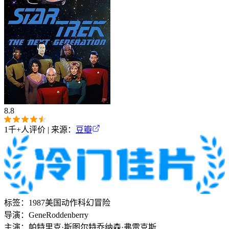
8.8
1千+
人评价 | 来源：
豆瓣
标签：
1987
美国
动作
科幻
冒险
导演：
Gene
Roddenberry
主演：
帕特里克·斯图尔特
乔纳森·弗雷克斯