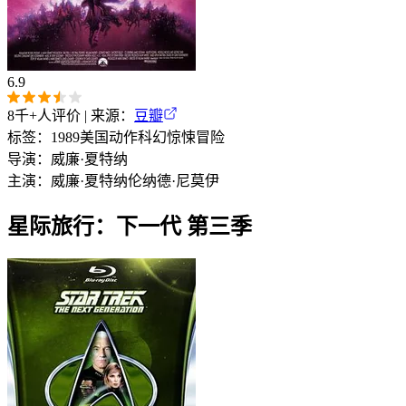
6.9
8千+
人评价 | 来源：
豆瓣
标签：
1989
美国
动作
科幻
惊悚
冒险
导演：
威廉·夏特纳
主演：
威廉·夏特纳
伦纳德·尼莫伊
星际旅行：下一代 第三季