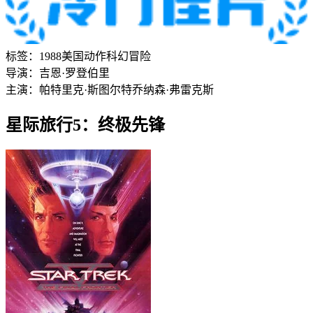
标签：
1988
美国
动作
科幻
冒险
导演：
吉恩·罗登伯里
主演：
帕特里克·斯图尔特
乔纳森·弗雷克斯
星际旅行5：终极先锋