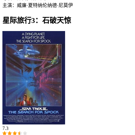
主演：
威廉·夏特纳
伦纳德·尼莫伊
星际旅行3：石破天惊
7.3