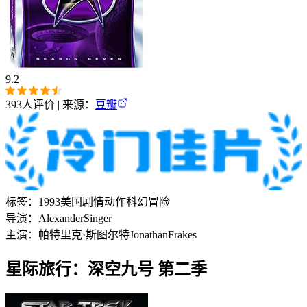
9.2
393
人评价 | 来源：
豆瓣
标签：
1993
美国
剧情
动作
科幻
冒险
导演：
Alexander
Singer
主演：
帕特里克·斯图尔特
Jonathan
Frakes
星际旅行：深空九号 第二季