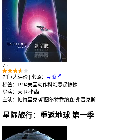
7.2
7千+
人评价 | 来源：
豆瓣
标签：
1994
美国
动作
科幻
悬疑
惊悚
导演：
大卫·卡森
主演：
帕特里克·斯图尔特
乔纳森·弗雷克斯
星际旅行：重返地球 第一季