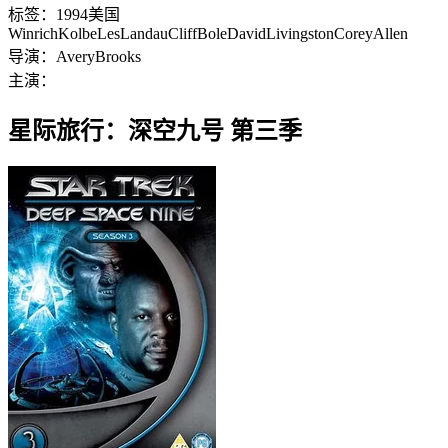
标签：
1994
美国
Winrich
Kolbe
Les
Landau
Cliff
Bole
David
Livingston
Corey
Allen
导演：
Avery
Brooks
主演：
星际旅行：深空九号 第三季