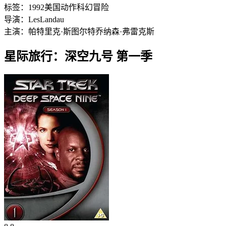
标签：
1992
美国
动作
科幻
冒险
导演：
Les
Landau
主演：
帕特里克·斯图尔特
乔纳森·弗雷克斯
星际旅行：深空九号 第一季