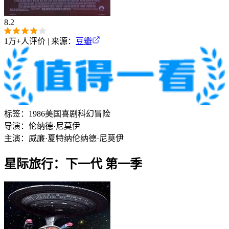
8.2
1万+
人评价 | 来源：
豆瓣
标签：
1986
美国
喜剧
科幻
冒险
导演：
伦纳德·尼莫伊
主演：
威廉·夏特纳
伦纳德·尼莫伊
星际旅行：下一代 第一季