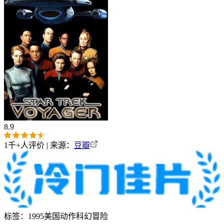
8.9
1千+
人评价 | 来源：
豆瓣
标签：
1995
美国
动作
科幻
冒险