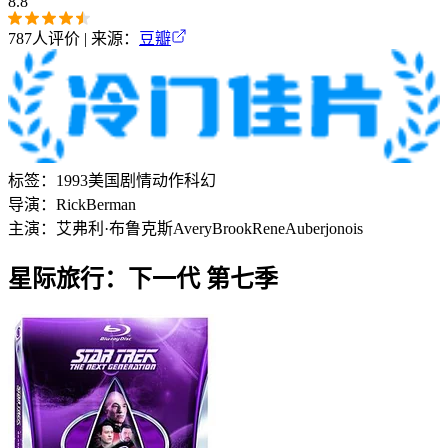
8.8
787
人评价 | 来源：
豆瓣
标签：
1993
美国
剧情
动作
科幻
导演：
Rick
Berman
主演：
艾弗利·布鲁克斯
Avery
Brook
Rene
Auberjonois
星际旅行：下一代 第七季