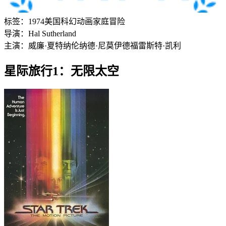
标签：
1974
美国
科幻
动画
家庭
冒险
导演：
Hal Sutherland
主演：
威廉·夏特纳
伦纳德·尼莫伊
德福雷斯特·凯利
星际旅行1：无限太空