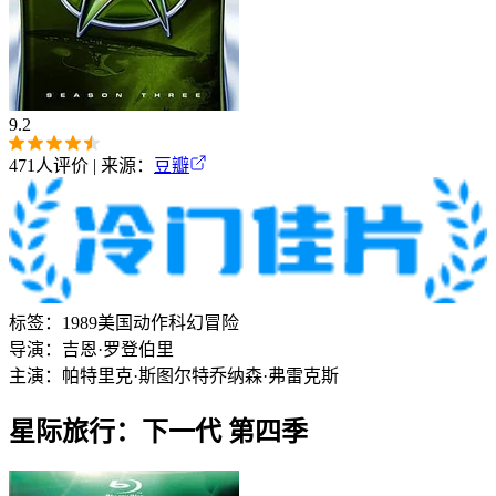
9.2
471
人评价 | 来源：
豆瓣
标签：
1989
美国
动作
科幻
冒险
导演：
吉恩·罗登伯里
主演：
帕特里克·斯图尔特
乔纳森·弗雷克斯
星际旅行：下一代 第四季