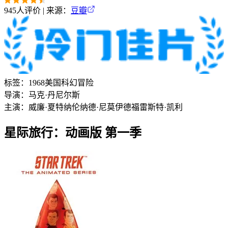
945
人评价 | 来源：
豆瓣
标签：
1968
美国
科幻
冒险
导演：
马克·丹尼尔斯
主演：
威廉·夏特纳
伦纳德·尼莫伊
德福雷斯特·凯利
星际旅行：动画版 第一季