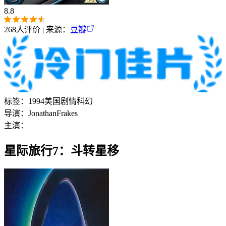
8.8
268
人评价 | 来源：
豆瓣
标签：
1994
美国
剧情
科幻
导演：
Jonathan
Frakes
主演：
星际旅行7：斗转星移