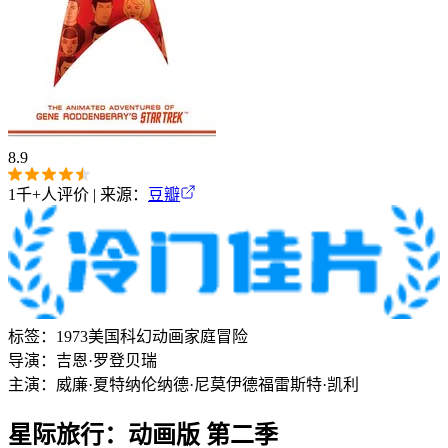
8.9
1千+
人评价 | 来源：
豆瓣
标签：
1973
美国
科幻
动画
家庭
冒险
导演：
吉恩·罗登贝瑞
主演：
威廉·夏特纳
伦纳德·尼莫伊
德福雷斯特·凯利
星际旅行：动画版 第二季