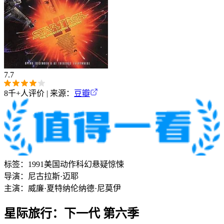
7.7
8千+
人评价 | 来源：
豆瓣
标签：
1991
美国
动作
科幻
悬疑
惊悚
导演：
尼古拉斯·迈耶
主演：
威廉·夏特纳
伦纳德·尼莫伊
星际旅行：下一代 第六季