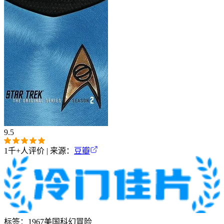
9.5
1千+
人评价 | 来源：
豆瓣
标签：
1967
美国
科幻
冒险