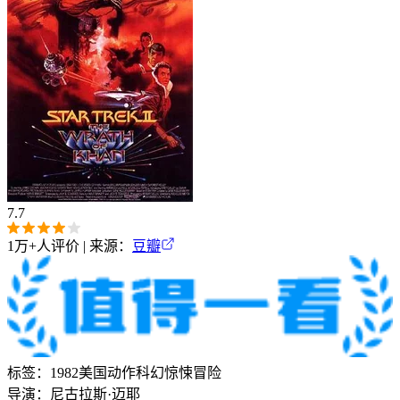
7.7
1万+
人评价 | 来源：
豆瓣
标签：
1982
美国
动作
科幻
惊悚
冒险
导演：
尼古拉斯·迈耶