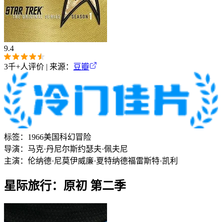
9.4
3千+
人评价 | 来源：
豆瓣
标签：
1966
美国
科幻
冒险
导演：
马克·丹尼尔斯
约瑟夫·佩夫尼
主演：
伦纳德·尼莫伊
威廉·夏特纳
德福雷斯特·凯利
星际旅行：原初 第二季