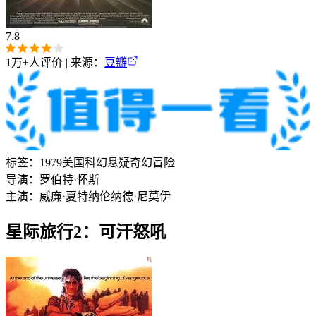
7.8
1万+
人评价 | 来源：
豆瓣
标签：
1979
美国
科幻
悬疑
奇幻
冒险
导演：
罗伯特·怀斯
主演：
威廉·夏特纳
伦纳德·尼莫伊
星际旅行2：可汗怒吼