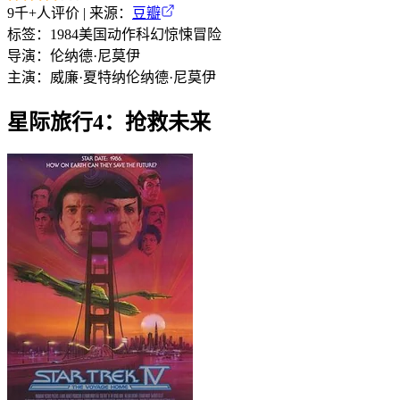
9千+
人评价 | 来源：
豆瓣
标签：
1984
美国
动作
科幻
惊悚
冒险
导演：
伦纳德·尼莫伊
主演：
威廉·夏特纳
伦纳德·尼莫伊
星际旅行4：抢救未来