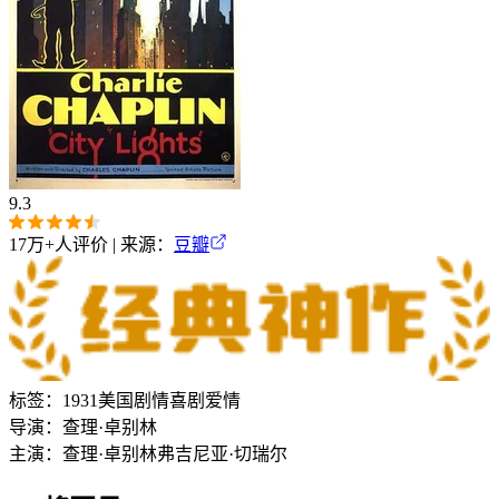
9.3
17万+
人评价 | 来源：
豆瓣
标签：
1931
美国
剧情
喜剧
爱情
导演：
查理·卓别林
主演：
查理·卓别林
弗吉尼亚·切瑞尔