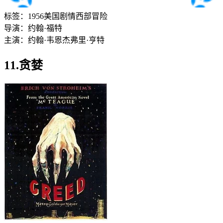
标签：
1956
美国
剧情
西部
冒险
导演：
约翰·福特
主演：
约翰·韦恩
杰弗里·亨特
11.贪婪