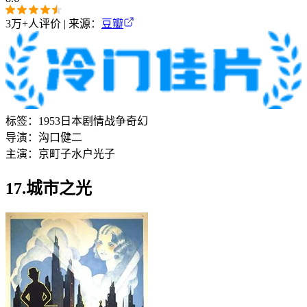
3万+
人评价 | 来源：
豆瓣
标签：
1953
日本
剧情
战争
奇幻
导演：
沟口健二
主演：
京町子
水户光子
17.城市之光