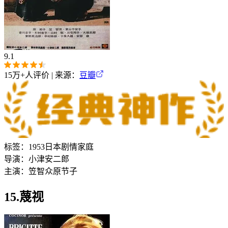
9.1
15万+
人评价 | 来源：
豆瓣
标签：
1953
日本
剧情
家庭
导演：
小津安二郎
主演：
笠智众
原节子
15.蔑视