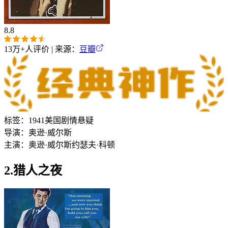
8.8
13万+
人评价 | 来源：
豆瓣
标签：
1941
美国
剧情
悬疑
导演：
奥逊·威尔斯
主演：
奥逊·威尔斯
约瑟夫·科顿
2.猎人之夜