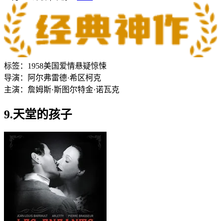
标签：
1958
美国
爱情
悬疑
惊悚
导演：
阿尔弗雷德·希区柯克
主演：
詹姆斯·斯图尔特
金·诺瓦克
9.天堂的孩子