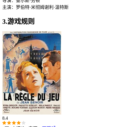
导演：
查尔斯·劳顿
主演：
罗伯特·米彻姆
谢利·温特斯
3.游戏规则
8.4