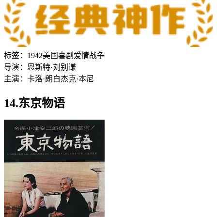
标签：
1942
美国
喜剧
爱情
战争
导演：
恩斯特·刘别谦
主演：
卡洛·朗白
杰克·本尼
14.东京物语