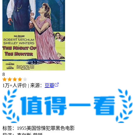
8
1万+
人评价 | 来源：
豆瓣
标签：
1955
美国
惊悚
犯罪
黑色电影