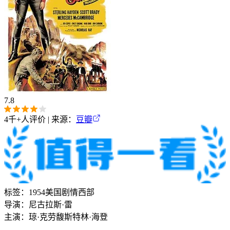
7.8
4千+
人评价 | 来源：
豆瓣
标签：
1954
美国
剧情
西部
导演：
尼古拉斯·雷
主演：
琼·克劳馥
斯特林·海登