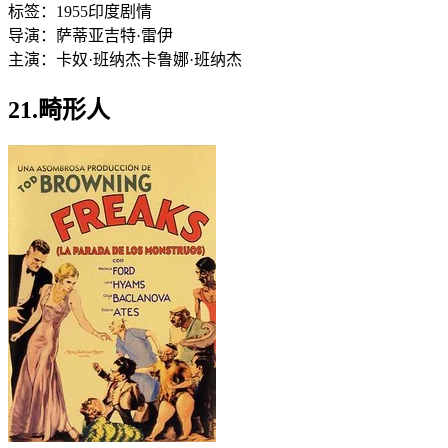
标签：
1955
印度
剧情
导演：
萨蒂亚吉特·雷伊
主演：
卡奴·班纳杰
卡鲁娜·班纳杰
21.畸形人