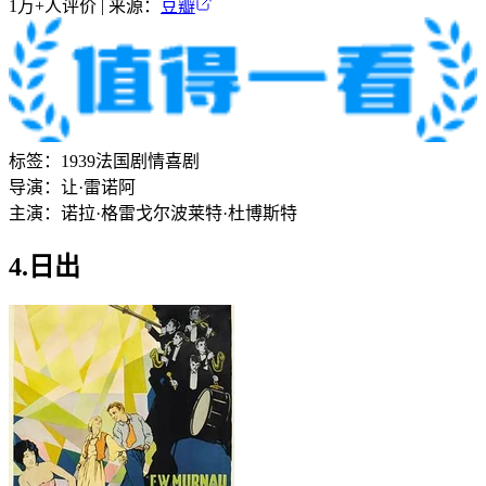
1万+
人评价 | 来源：
豆瓣
标签：
1939
法国
剧情
喜剧
导演：
让·雷诺阿
主演：
诺拉·格雷戈尔
波莱特·杜博斯特
4.日出