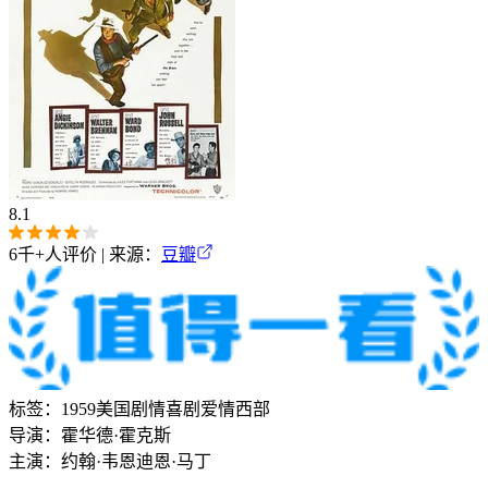
8.1
6千+
人评价 | 来源：
豆瓣
标签：
1959
美国
剧情
喜剧
爱情
西部
导演：
霍华德·霍克斯
主演：
约翰·韦恩
迪恩·马丁