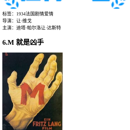
标签：
1934
法国
剧情
爱情
导演：
让·维戈
主演：
迪塔·帕尔洛
让·达斯特
6.M 就是凶手