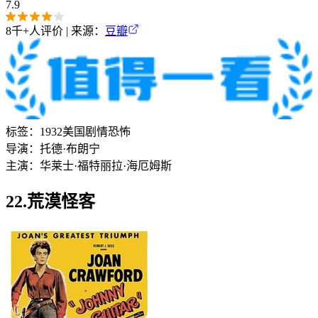
7.9
8千+
人评价 | 来源：
豆瓣
标签：
1932
美国
剧情
恐怖
导演：
托德·布朗宁
主演：
华莱士·福特
丽拉·海厄姆斯
22.荒漠怪客