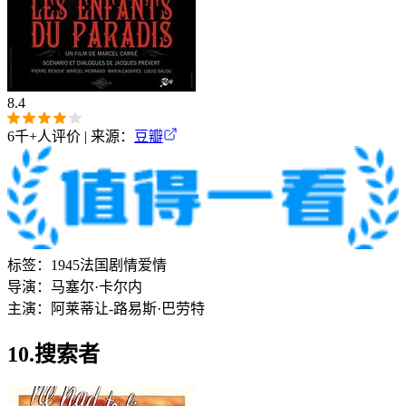
8.4
6千+
人评价 | 来源：
豆瓣
标签：
1945
法国
剧情
爱情
导演：
马塞尔·卡尔内
主演：
阿莱蒂
让-路易斯·巴劳特
10.搜索者