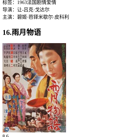
标签：
1963
法国
剧情
爱情
导演：
让-吕克·戈达尔
主演：
碧姬·芭铎
米歇尔·皮科利
16.雨月物语
8.6