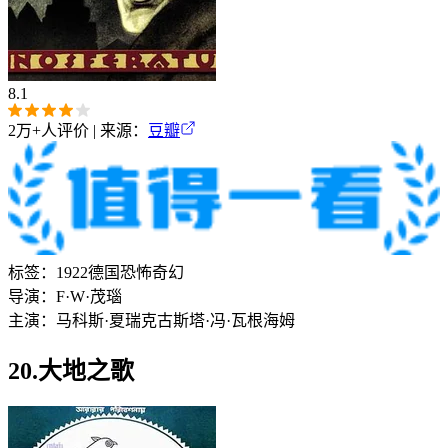
8.1
2万+
人评价 | 来源：
豆瓣
标签：
1922
德国
恐怖
奇幻
导演：
F·W·茂瑙
主演：
马科斯·夏瑞克
古斯塔·冯·瓦根海姆
20.大地之歌