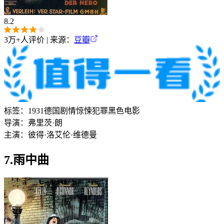
8.2
3万+
人评价 | 来源：
豆瓣
标签：
1931
德国
剧情
惊悚
犯罪
黑色电影
导演：
弗里茨·朗
主演：
彼得·洛
艾伦·维德曼
7.雨中曲