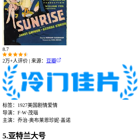
8.7
2万+
人评价 | 来源：
豆瓣
标签：
1927
美国
剧情
爱情
导演：
F·W·茂瑙
主演：
乔治·奥布莱恩
珍妮·盖诺
5.亚特兰大号