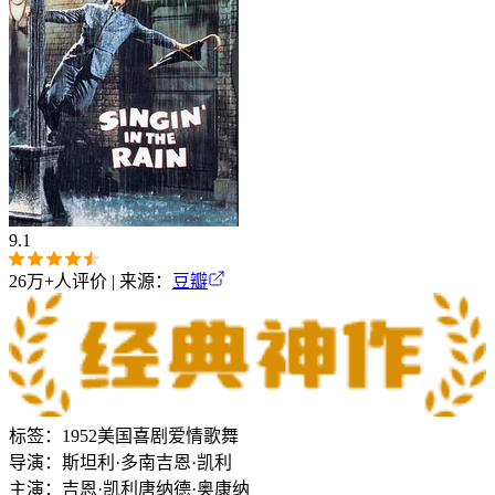
9.1
26万+
人评价 | 来源：
豆瓣
标签：
1952
美国
喜剧
爱情
歌舞
导演：
斯坦利·多南
吉恩·凯利
主演：
吉恩·凯利
唐纳德·奥康纳