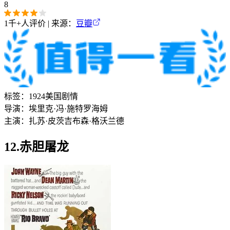
8
1千+
人评价 | 来源：
豆瓣
标签：
1924
美国
剧情
导演：
埃里克·冯·施特罗海姆
主演：
扎苏·皮茨
吉布森·格沃兰德
12.赤胆屠龙