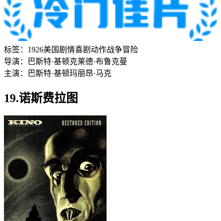
标签：
1926
美国
剧情
喜剧
动作
战争
冒险
导演：
巴斯特·基顿
克莱德·布鲁克曼
主演：
巴斯特·基顿
玛丽昂·马克
19.诺斯费拉图