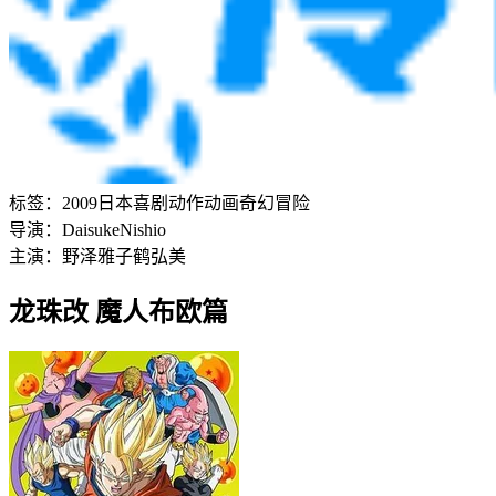
标签：
2009
日本
喜剧
动作
动画
奇幻
冒险
导演：
Daisuke
Nishio
主演：
野泽雅子
鹤弘美
龙珠改 魔人布欧篇