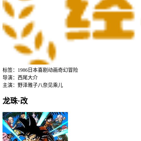
标签：
1986
日本
喜剧
动画
奇幻
冒险
导演：
西尾大介
主演：
野泽雅子
八奈见乘儿
龙珠·改