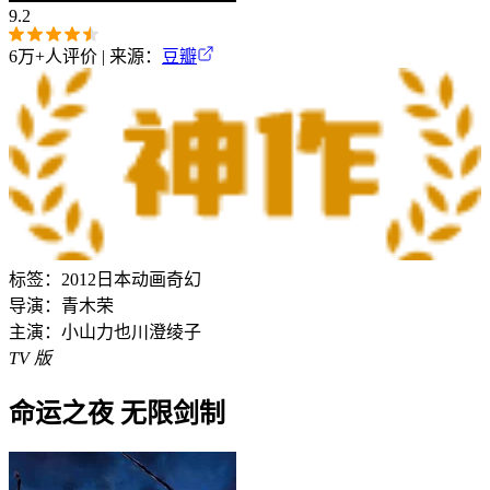
9.2
6万+
人评价 | 来源：
豆瓣
标签：
2012
日本
动画
奇幻
导演：
青木荣
主演：
小山力也
川澄绫子
TV 版
命运之夜 无限剑制