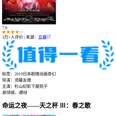
7.6
3万+
人评价 | 来源：
豆瓣
标签：
2019
日本
剧情
动画
奇幻
导演：
须藤友德
主演：
杉山纪彰
下屋则子
剧场版，樱线
命运之夜——天之杯 Ⅲ：春之歌