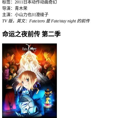
标签：
2011
日本
动作
动画
奇幻
导演：
青木荣
主演：
小山力也
川澄绫子
TV 版，英文：Fate/zero 是 Fate/stay night 的前传
命运之夜前传 第二季