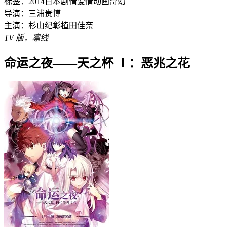
标签：
2014
日本
剧情
爱情
动画
奇幻
导演：
三浦贵博
主演：
杉山纪彰
植田佳奈
TV 版，凛线
命运之夜——天之杯 Ⅰ：恶兆之花