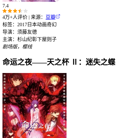
7.4
4万+
人评价 | 来源：
豆瓣
标签：
2017
日本
动画
奇幻
导演：
须藤友德
主演：
杉山纪彰
下屋则子
剧场版，樱线
命运之夜——天之杯 Ⅱ：迷失之蝶