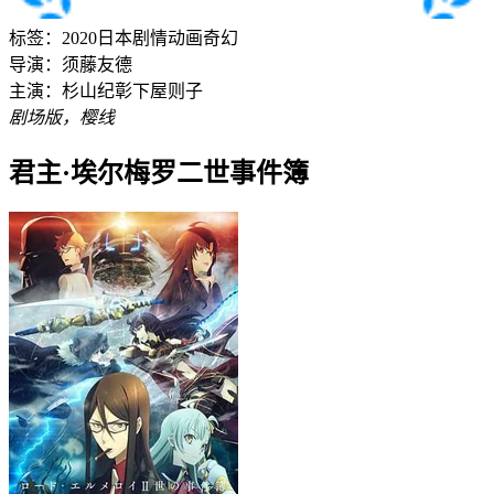
标签：
2020
日本
剧情
动画
奇幻
导演：
须藤友德
主演：
杉山纪彰
下屋则子
剧场版，樱线
君主·埃尔梅罗二世事件簿