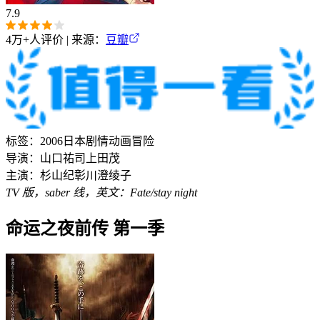
7.9
4万+
人评价 | 来源：
豆瓣
标签：
2006
日本
剧情
动画
冒险
导演：
山口祐司
上田茂
主演：
杉山纪彰
川澄绫子
TV 版，saber 线，英文：Fate/stay night
命运之夜前传 第一季