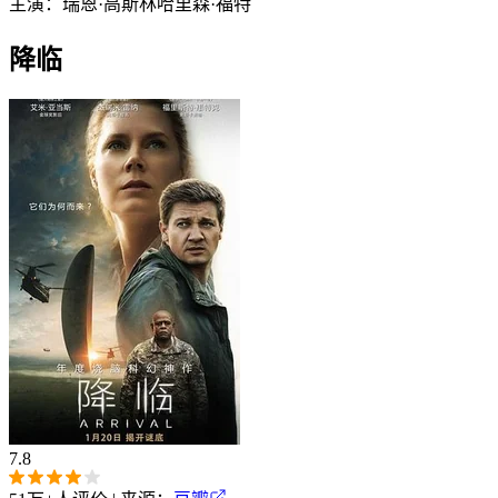
主演：
瑞恩·高斯林
哈里森·福特
降临
7.8