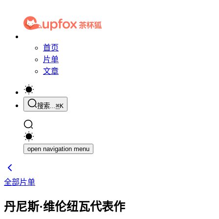
首页
片单
文章
搜索...
⌘
K
open navigation menu
全部片单
丹尼斯·维伦纽瓦代表作