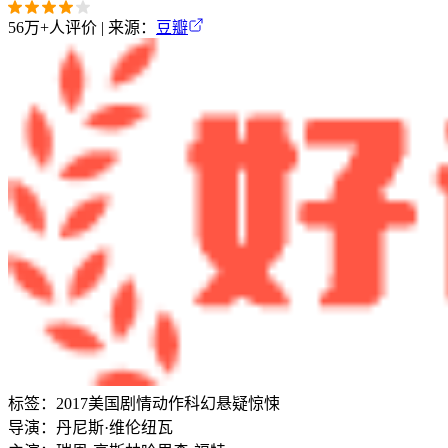
56万+
人评价 | 来源：
豆瓣
标签：
2017
美国
剧情
动作
科幻
悬疑
惊悚
导演：
丹尼斯·维伦纽瓦