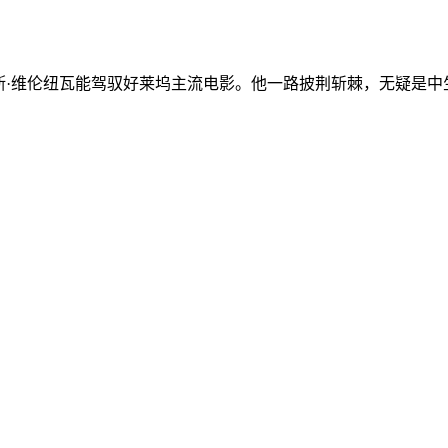
丹尼斯·维伦纽瓦能驾驭好莱坞主流电影。他一路披荆斩棘，无疑是