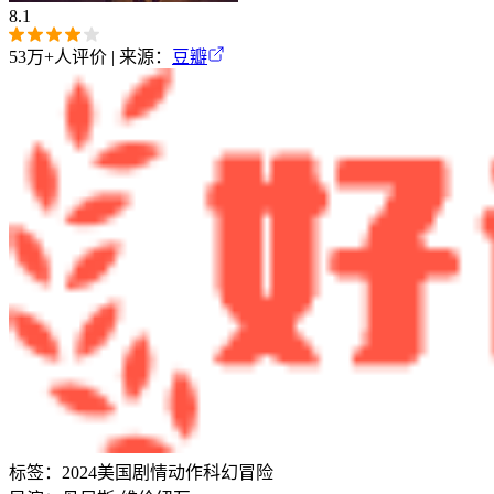
8.1
53万+
人评价 | 来源：
豆瓣
标签：
2024
美国
剧情
动作
科幻
冒险