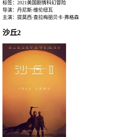
标签：
2021
美国
剧情
科幻
冒险
导演：
丹尼斯·维伦纽瓦
主演：
提莫西·查拉梅
丽贝卡·弗格森
沙丘2