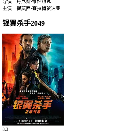
导演：
丹尼斯·维伦纽瓦
主演：
提莫西·查拉梅
赞达亚
银翼杀手2049
8.3