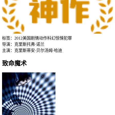
标签：
2012
美国
剧情
动作
科幻
惊悚
犯罪
导演：
克里斯托弗·诺兰
主演：
克里斯蒂安·贝尔
汤姆·哈迪
致命魔术