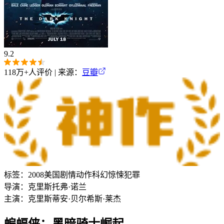
9.2
118万+
人评价 | 来源：
豆瓣
标签：
2008
美国
剧情
动作
科幻
惊悚
犯罪
导演：
克里斯托弗·诺兰
主演：
克里斯蒂安·贝尔
希斯·莱杰
蝙蝠侠：黑暗骑士崛起