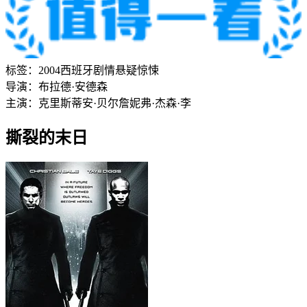
标签：
2004
西班牙
剧情
悬疑
惊悚
导演：
布拉德·安德森
主演：
克里斯蒂安·贝尔
詹妮弗·杰森·李
撕裂的末日