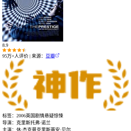
8.9
95万+
人评价 | 来源：
豆瓣
标签：
2006
英国
剧情
悬疑
惊悚
导演：
克里斯托弗·诺兰
主演：
休·杰克曼
克里斯蒂安·贝尔