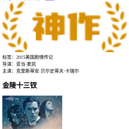
标签：
2015
美国
剧情
传记
导演：
亚当·麦凯
主演：
克里斯蒂安·贝尔
史蒂夫·卡瑞尔
金陵十三钗‎