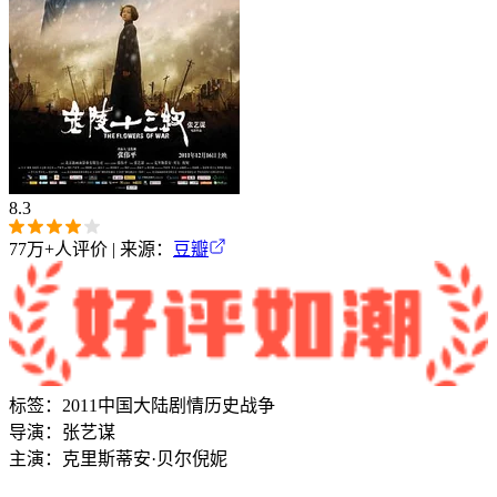
8.3
77万+
人评价 | 来源：
豆瓣
标签：
2011
中国大陆
剧情
历史
战争
导演：
张艺谋
主演：
克里斯蒂安·贝尔
倪妮