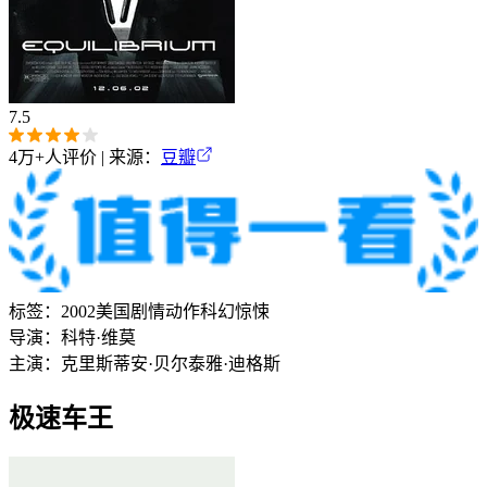
7.5
4万+
人评价 | 来源：
豆瓣
标签：
2002
美国
剧情
动作
科幻
惊悚
导演：
科特·维莫
主演：
克里斯蒂安·贝尔
泰雅·迪格斯
极速车王