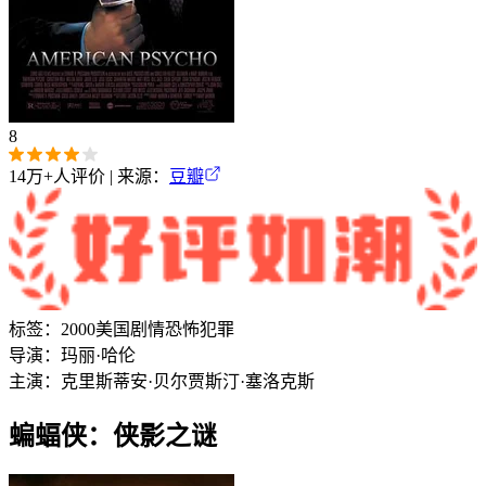
8
14万+
人评价 | 来源：
豆瓣
标签：
2000
美国
剧情
恐怖
犯罪
导演：
玛丽·哈伦
主演：
克里斯蒂安·贝尔
贾斯汀·塞洛克斯
蝙蝠侠：侠影之谜