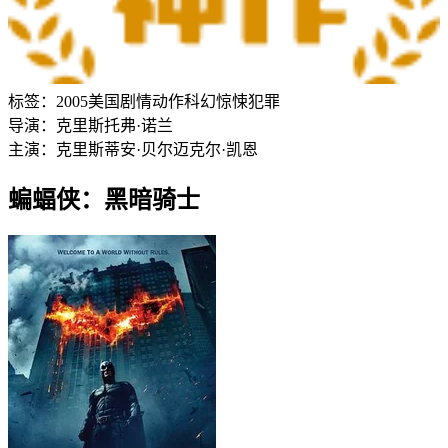
标签：
2005
美国
剧情
动作
科幻
惊悚
犯罪
导演：
克里斯托弗·诺兰
主演：
克里斯蒂安·贝尔
迈克尔·凯恩
蝙蝠侠：黑暗骑士