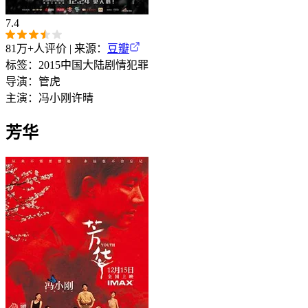
7.4
81万+
人评价 | 来源：
豆瓣
标签：
2015
中国大陆
剧情
犯罪
导演：
管虎
主演：
冯小刚
许晴
芳华‎