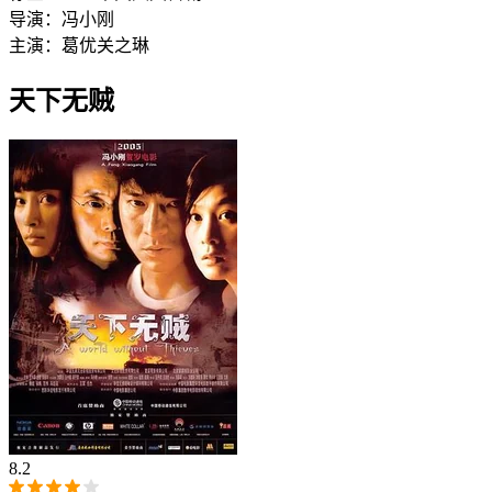
导演：
冯小刚
主演：
葛优
关之琳
天下无贼‎
8.2