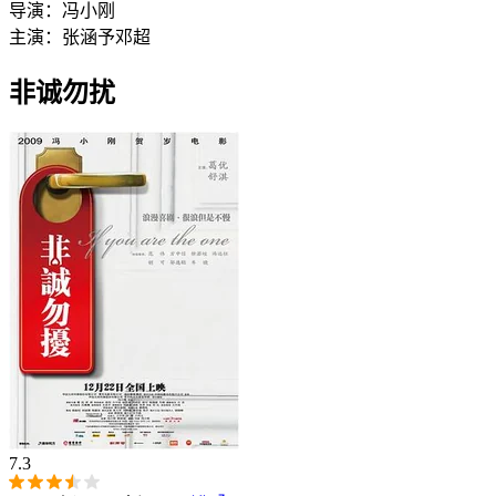
导演：
冯小刚
主演：
张涵予
邓超
非诚勿扰‎
7.3