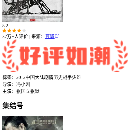
8.2
37万+
人评价 | 来源：
豆瓣
标签：
2012
中国大陆
剧情
历史
战争
灾难
导演：
冯小刚
主演：
张国立
张默
集结号‎