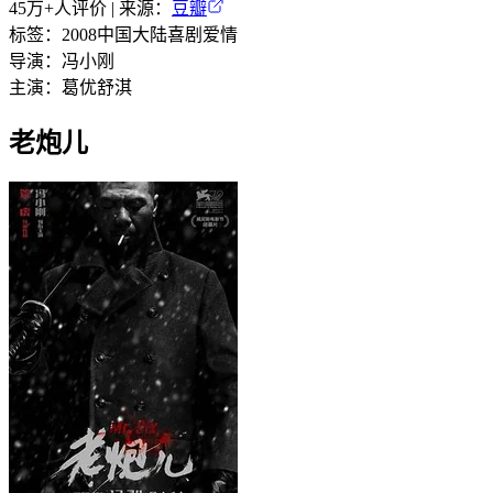
45万+
人评价 | 来源：
豆瓣
标签：
2008
中国大陆
喜剧
爱情
导演：
冯小刚
主演：
葛优
舒淇
老炮儿‎