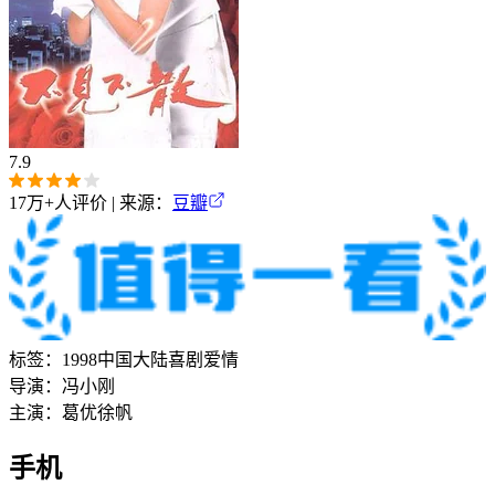
7.9
17万+
人评价 | 来源：
豆瓣
标签：
1998
中国大陆
喜剧
爱情
导演：
冯小刚
主演：
葛优
徐帆
手机‎