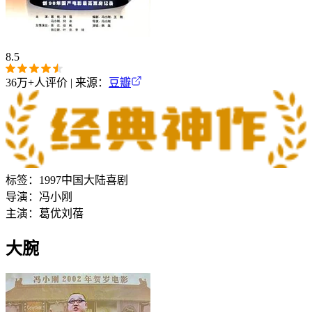
8.5
36万+
人评价 | 来源：
豆瓣
标签：
1997
中国大陆
喜剧
导演：
冯小刚
主演：
葛优
刘蓓
大腕‎