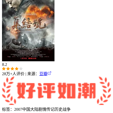
8.2
28万+
人评价 | 来源：
豆瓣
标签：
2007
中国大陆
剧情
传记
历史
战争