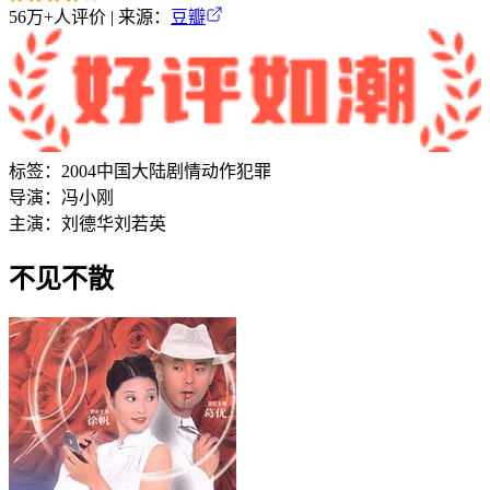
56万+
人评价 | 来源：
豆瓣
标签：
2004
中国大陆
剧情
动作
犯罪
导演：
冯小刚
主演：
刘德华
刘若英
不见不散‎