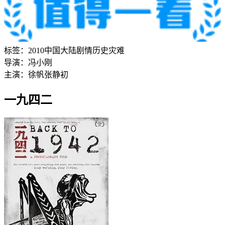
标签：
2010
中国大陆
剧情
历史
灾难
导演：
冯小刚
主演：
徐帆
张静初
一九四二‎