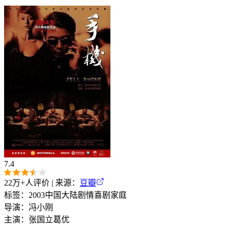
7.4
22万+
人评价 | 来源：
豆瓣
标签：
2003
中国大陆
剧情
喜剧
家庭
导演：
冯小刚
主演：
张国立
葛优