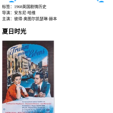
标签：
1968
英国
剧情
历史
导演：
安东尼·哈维
主演：
彼得·奥图尔
凯瑟琳·赫本
夏日时光