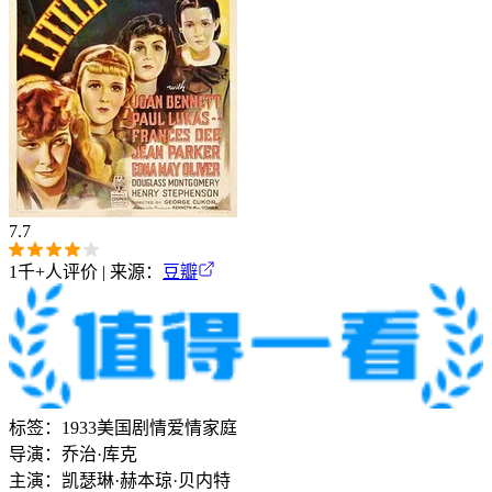
7.7
1千+
人评价 | 来源：
豆瓣
标签：
1933
美国
剧情
爱情
家庭
导演：
乔治·库克
主演：
凯瑟琳·赫本
琼·贝内特