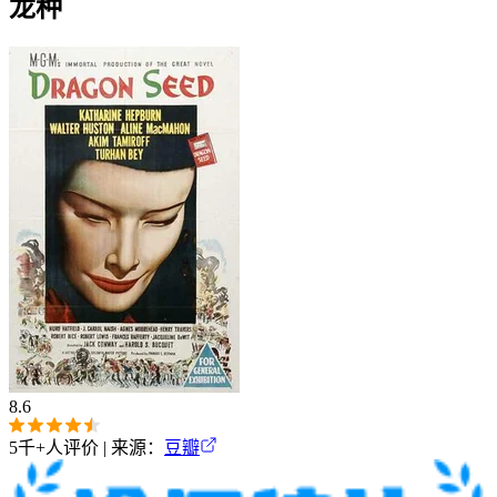
龙种
8.6
5千+
人评价 | 来源：
豆瓣