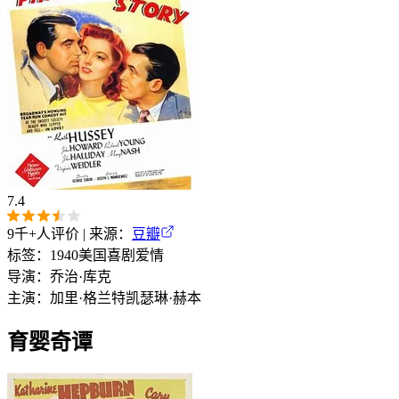
7.4
9千+
人评价 | 来源：
豆瓣
标签：
1940
美国
喜剧
爱情
导演：
乔治·库克
主演：
加里·格兰特
凯瑟琳·赫本
育婴奇谭