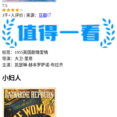
7.5
3千+
人评价 | 来源：
豆瓣
标签：
1955
英国
剧情
爱情
导演：
大卫·里恩
主演：
凯瑟琳·赫本
罗萨诺·布拉齐
小妇人