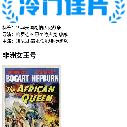
标签：
1944
美国
剧情
历史
战争
导演：
哈罗德·S.巴奎特
杰克·康威
主演：
凯瑟琳·赫本
沃尔特·休斯顿
非洲女王号