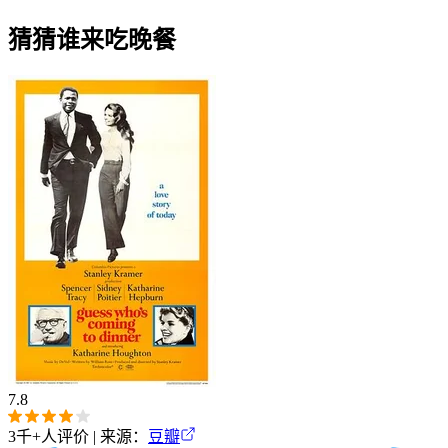
猜猜谁来吃晚餐
7.8
3千+
人评价 | 来源：
豆瓣