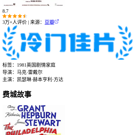
8.7
3万+
人评价 | 来源：
豆瓣
标签：
1981
英国
剧情
家庭
导演：
马克·雷戴尔
主演：
凯瑟琳·赫本
亨利·方达
费城故事