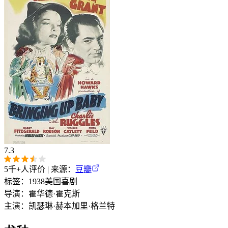
7.3
5千+
人评价 | 来源：
豆瓣
标签：
1938
美国
喜剧
导演：
霍华德·霍克斯
主演：
凯瑟琳·赫本
加里·格兰特