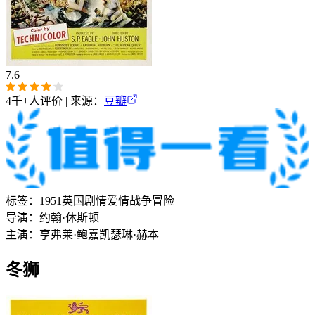
7.6
4千+
人评价 | 来源：
豆瓣
标签：
1951
英国
剧情
爱情
战争
冒险
导演：
约翰·休斯顿
主演：
亨弗莱·鲍嘉
凯瑟琳·赫本
冬狮