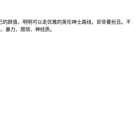
蹋自己的颜值，明明可以走优雅的英伦绅士路线，却非要扮丑。不
怒、暴力、猥琐、神经质。