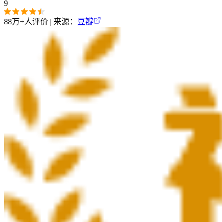
9
88万+
人评价 | 来源：
豆瓣