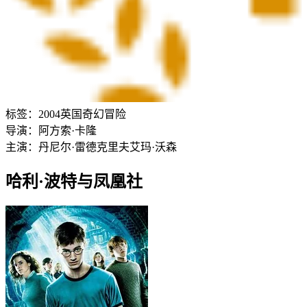
标签：
2004
英国
奇幻
冒险
导演：
阿方索·卡隆
主演：
丹尼尔·雷德克里夫
艾玛·沃森
哈利·波特与凤凰社