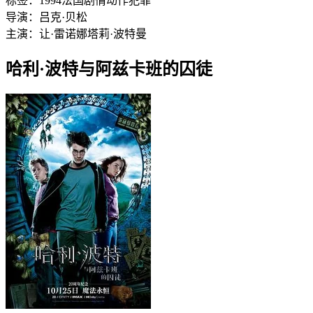
标签：
1994
法国
剧情
动作
犯罪
导演：
吕克·贝松
主演：
让·雷诺
娜塔莉·波特曼
哈利·波特与阿兹卡班的囚徒