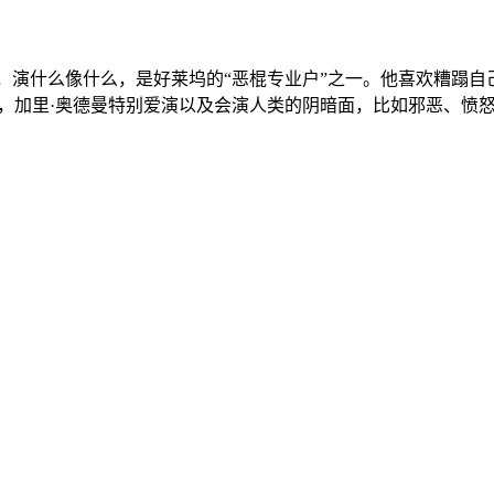
塑性强，演什么像什么，是好莱坞的“恶棍专业户”之一。他喜欢糟
，加里·奥德曼特别爱演以及会演人类的阴暗面，比如邪恶、愤