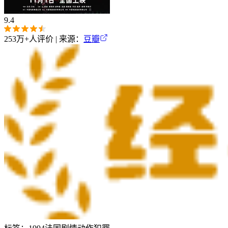
9.4
253万+
人评价 | 来源：
豆瓣