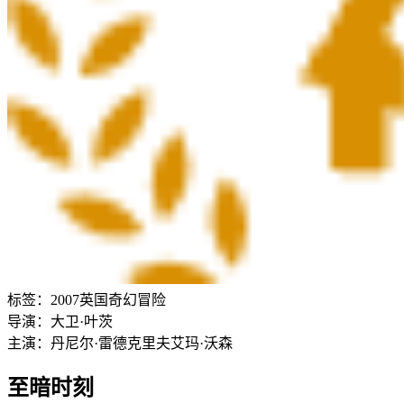
标签：
2007
英国
奇幻
冒险
导演：
大卫·叶茨
主演：
丹尼尔·雷德克里夫
艾玛·沃森
至暗时刻