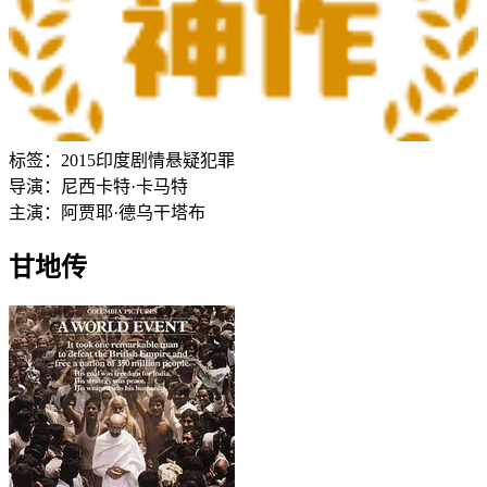
标签：
2015
印度
剧情
悬疑
犯罪
导演：
尼西卡特·卡马特
主演：
阿贾耶·德乌干
塔布
甘地传