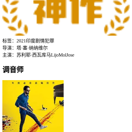
标签：
2021
印度
剧情
犯罪
导演：
塔·塞·纳纳维尔
主演：
苏利耶·西瓦库马
Lijo
Mol
Jose
调音师