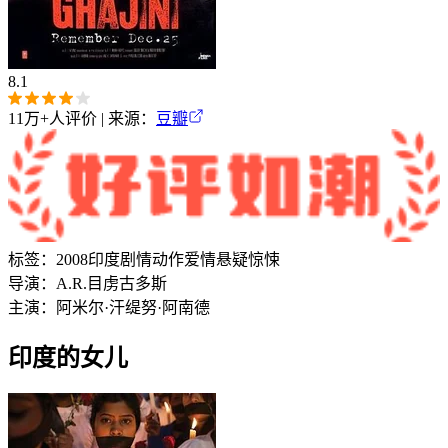
8.1
11万+
人评价 | 来源：
豆瓣
标签：
2008
印度
剧情
动作
爱情
悬疑
惊悚
导演：
A.R.目虏古多斯
主演：
阿米尔·汗
缇努·阿南德
印度的女儿