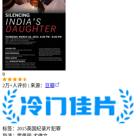
9
2万+
人评价 | 来源：
豆瓣
标签：
2015
英国
纪录片
犯罪
导演：
雷思丽·尤德文