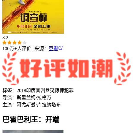
8.2
100万+
人评价 | 来源：
豆瓣
标签：
2018
印度
喜剧
悬疑
惊悚
犯罪
导演：
斯里兰姆·拉格万
主演：
阿尤斯曼·库拉纳
塔布
巴霍巴利王：开端