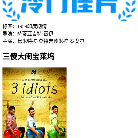
标签：
1959
印度
剧情
导演：
萨蒂亚吉特·雷伊
主演：
松米特拉·查特吉
莎米拉·泰戈尔
三傻大闹宝莱坞