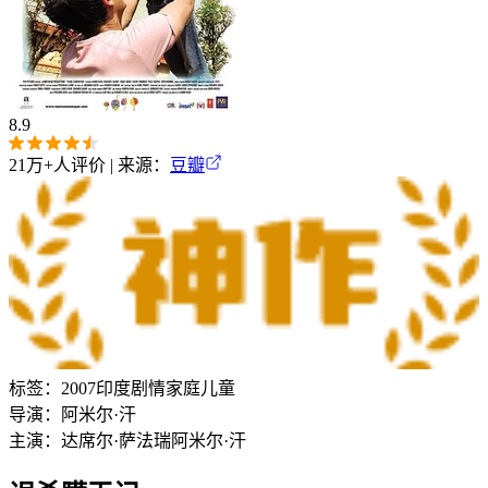
8.9
21万+
人评价 | 来源：
豆瓣
标签：
2007
印度
剧情
家庭
儿童
导演：
阿米尔·汗
主演：
达席尔·萨法瑞
阿米尔·汗