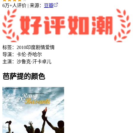
6万+
人评价 | 来源：
豆瓣
标签：
2010
印度
剧情
爱情
导演：
卡伦·乔哈尔
主演：
沙鲁克·汗
卡卓儿
芭萨提的颜色