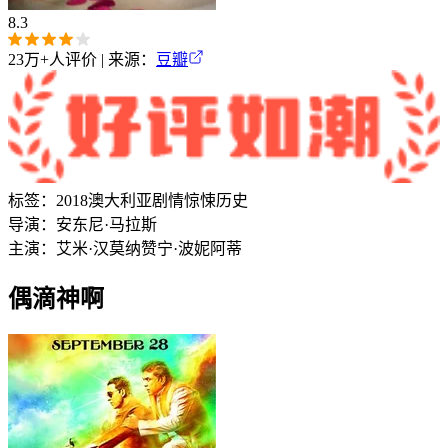
8.3
23万+
人评价 | 来源：
豆瓣
标签：
2018
澳大利亚
剧情
惊悚
历史
导演：
安东尼·马拉斯
主演：
艾米·汉莫
纳赞宁·波妮阿蒂
偶滴神啊