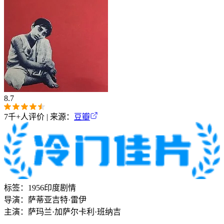
8.7
7千+
人评价 | 来源：
豆瓣
标签：
1956
印度
剧情
导演：
萨蒂亚吉特·雷伊
主演：
萨玛兰·加萨尔
卡利·班纳吉