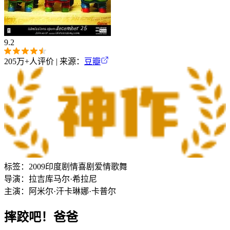
9.2
205万+
人评价 | 来源：
豆瓣
标签：
2009
印度
剧情
喜剧
爱情
歌舞
导演：
拉吉库马尔·希拉尼
主演：
阿米尔·汗
卡琳娜·卡普尔
摔跤吧！爸爸