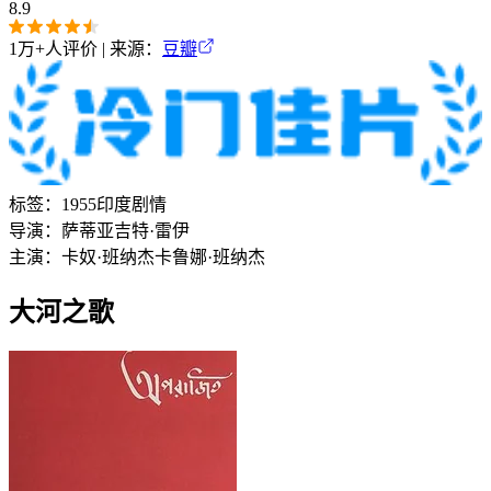
8.9
1万+
人评价 | 来源：
豆瓣
标签：
1955
印度
剧情
导演：
萨蒂亚吉特·雷伊
主演：
卡奴·班纳杰
卡鲁娜·班纳杰
大河之歌