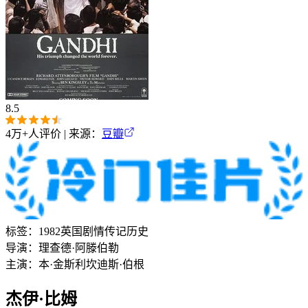
8.5
4万+
人评价 | 来源：
豆瓣
标签：
1982
英国
剧情
传记
历史
导演：
理查德·阿滕伯勒
主演：
本·金斯利
坎迪斯·伯根
杰伊·比姆