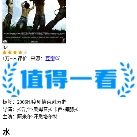
8.4
1万+
人评价 | 来源：
豆瓣
标签：
2006
印度
剧情
喜剧
历史
导演：
拉凯什·奥姆普拉卡西·梅赫拉
主演：
阿米尔·汗
悉塔尔特
水