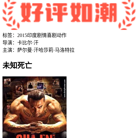
标签：
2015
印度
剧情
喜剧
动作
导演：
卡比尔·汗
主演：
萨尔曼·汗
哈莎莉·马洛特拉
未知死亡