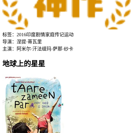
标签：
2016
印度
剧情
家庭
传记
运动
导演：
涅提·蒂瓦里
主演：
阿米尔·汗
法缇玛·萨那·纱卡
地球上的星星