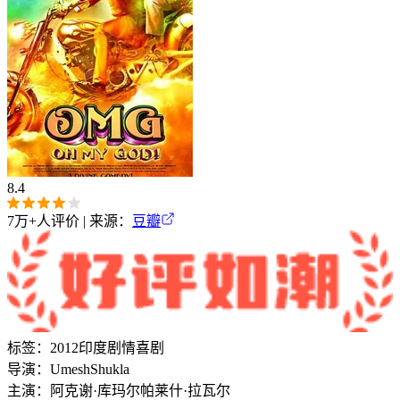
8.4
7万+
人评价 | 来源：
豆瓣
标签：
2012
印度
剧情
喜剧
导演：
Umesh
Shukla
主演：
阿克谢·库玛尔
帕莱什·拉瓦尔