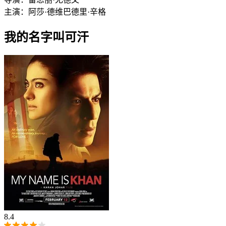
主演：
阿莎·德维
巴德里·辛格
我的名字叫可汗
8.4