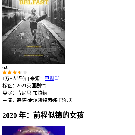
6.9
1万+
人评价 | 来源：
豆瓣
标签：
2021
英国
剧情
导演：
肯尼思·布拉纳
主演：
裘德·希尔
凯特芮娜·巴尔夫
2020 年：前程似锦的女孩