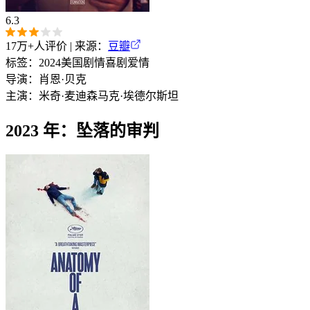
6.3
17万+
人评价 | 来源：
豆瓣
标签：
2024
美国
剧情
喜剧
爱情
导演：
肖恩·贝克
主演：
米奇·麦迪森
马克·埃德尔斯坦
2023 年：坠落的审判