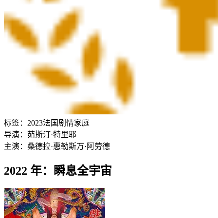
标签：
2023
法国
剧情
家庭
导演：
茹斯汀·特里耶
主演：
桑德拉·惠勒
斯万·阿劳德
2022 年：瞬息全宇宙