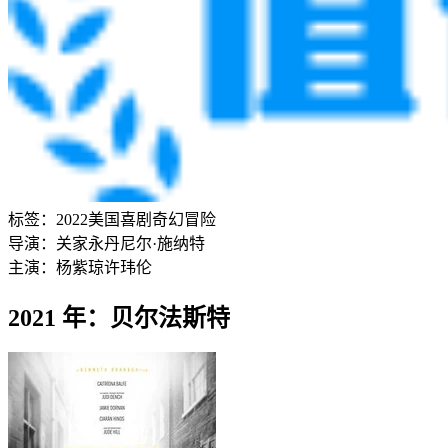
标签：
2022
美国
喜剧
奇幻
冒险
导演：
关家永
丹尼尔·施纳特
主演：
杨紫琼
许玮伦
2021 年：贝尔法斯特