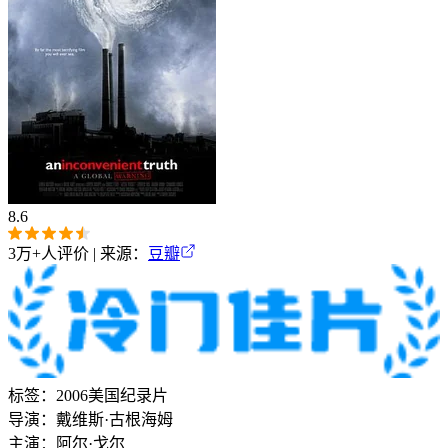
8.6
3万+
人评价 | 来源：
豆瓣
标签：
2006
美国
纪录片
导演：
戴维斯·古根海姆
主演：
阿尔·戈尔