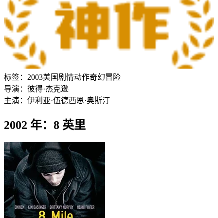
标签：
2003
美国
剧情
动作
奇幻
冒险
导演：
彼得·杰克逊
主演：
伊利亚·伍德
西恩·奥斯汀
2002 年：8 英里