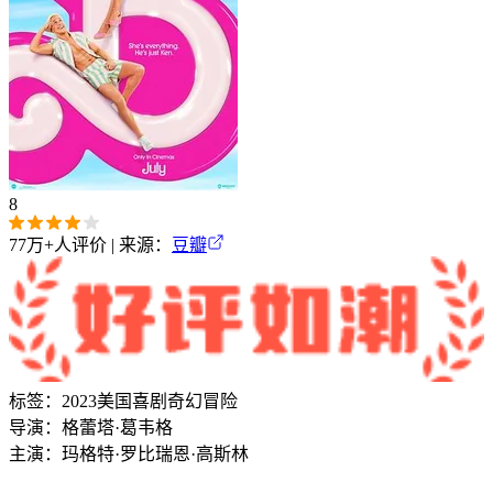
8
77万+
人评价 | 来源：
豆瓣
标签：
2023
美国
喜剧
奇幻
冒险
导演：
格蕾塔·葛韦格
主演：
玛格特·罗比
瑞恩·高斯林