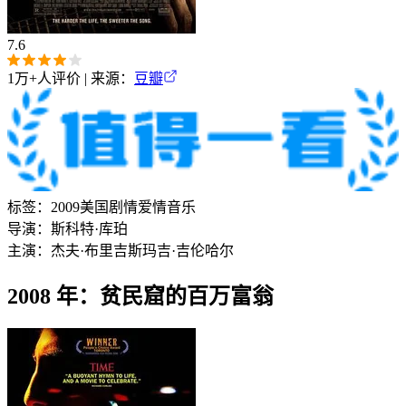
7.6
1万+
人评价 | 来源：
豆瓣
标签：
2009
美国
剧情
爱情
音乐
导演：
斯科特·库珀
主演：
杰夫·布里吉斯
玛吉·吉伦哈尔
2008 年：贫民窟的百万富翁