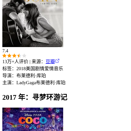
7.4
13万+
人评价 | 来源：
豆瓣
标签：
2018
美国
剧情
爱情
音乐
导演：
布莱德利·库珀
主演：
Lady
Gaga
布莱德利·库珀
2017 年：寻梦环游记