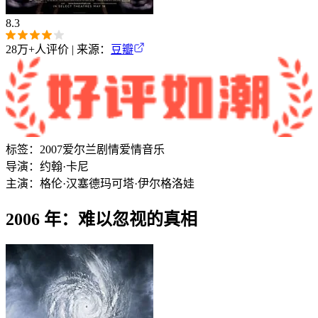
8.3
28万+
人评价 | 来源：
豆瓣
标签：
2007
爱尔兰
剧情
爱情
音乐
导演：
约翰·卡尼
主演：
格伦·汉塞德
玛可塔·伊尔格洛娃
2006 年：难以忽视的真相