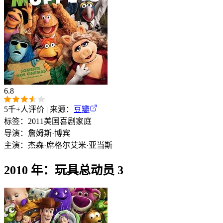
6.8
5千+
人评价 | 来源：
豆瓣
标签：
2011
美国
喜剧
家庭
导演：
詹姆斯·博宾
主演：
杰森·席格尔
艾米·亚当斯
2010 年：玩具总动员 3