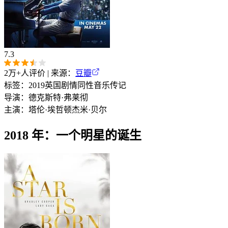
7.3
2万+
人评价 | 来源：
豆瓣
标签：
2019
英国
剧情
同性
音乐
传记
导演：
德克斯特·弗莱彻
主演：
塔伦·埃哲顿
杰米·贝尔
2018 年：一个明星的诞生