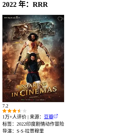
2022 年：RRR
7.2
1万+
人评价 | 来源：
豆瓣
标签：
2022
印度
剧情
动作
冒险
导演：
S·S·拉贾穆里