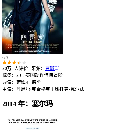
6.5
20万+
人评价 | 来源：
豆瓣
标签：
2015
英国
动作
惊悚
冒险
导演：
萨姆·门德斯
主演：
丹尼尔·克雷格
克里斯托弗·瓦尔兹
2014 年：塞尔玛