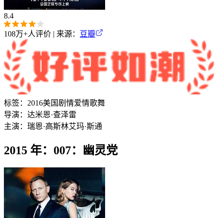
8.4
108万+
人评价 | 来源：
豆瓣
标签：
2016
美国
剧情
爱情
歌舞
导演：
达米恩·查泽雷
主演：
瑞恩·高斯林
艾玛·斯通
2015 年：007：幽灵党