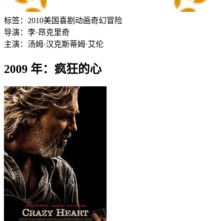
标签：
2010
美国
喜剧
动画
奇幻
冒险
导演：
李·昂克里奇
主演：
汤姆·汉克斯
蒂姆·艾伦
2009 年：疯狂的心