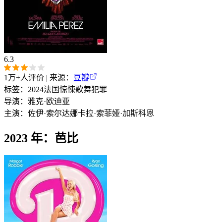
6.3
1万+
人评价 | 来源：
豆瓣
标签：
2024
法国
惊悚
歌舞
犯罪
导演：
雅克·欧迪亚
主演：
佐伊·索尔达娜
卡拉·索菲娅·加斯科恩
2023 年：芭比