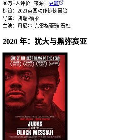
30万+
人评价 | 来源：
豆瓣
标签：
2021
英国
动作
惊悚
冒险
导演：
凯瑞·福永
主演：
丹尼尔·克雷格
蕾雅·赛杜
2020 年：犹大与黑弥赛亚