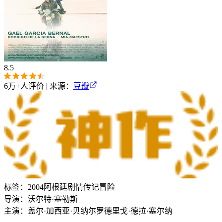
8.5
6万+
人评价 | 来源：
豆瓣
标签：
2004
阿根廷
剧情
传记
冒险
导演：
沃尔特·塞勒斯
主演：
盖尔·加西亚·贝纳尔
罗德里戈·德拉·塞尔纳