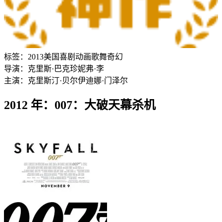
标签：
2013
美国
喜剧
动画
歌舞
奇幻
导演：
克里斯·巴克
珍妮弗·李
主演：
克里斯汀·贝尔
伊迪娜·门泽尔
2012 年：007：大破天幕杀机