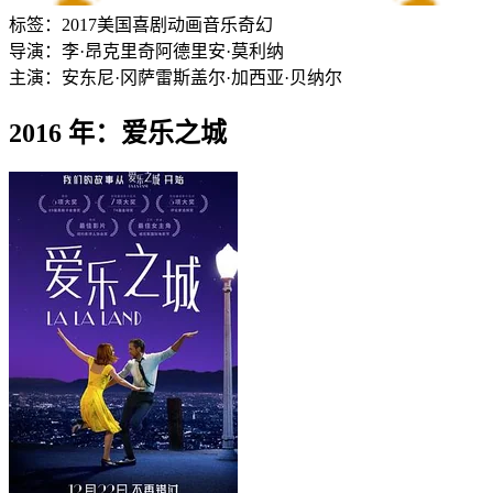
标签：
2017
美国
喜剧
动画
音乐
奇幻
导演：
李·昂克里奇
阿德里安·莫利纳
主演：
安东尼·冈萨雷斯
盖尔·加西亚·贝纳尔
2016 年：爱乐之城