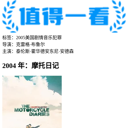
标签：
2005
美国
剧情
音乐
犯罪
导演：
克雷格·布鲁尔
主演：
泰伦斯·霍华德
安东尼·安德森
2004 年：摩托日记