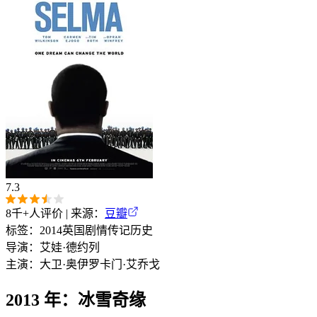
7.3
8千+
人评价 | 来源：
豆瓣
标签：
2014
英国
剧情
传记
历史
导演：
艾娃·德约列
主演：
大卫·奥伊罗
卡门·艾乔戈
2013 年：冰雪奇缘