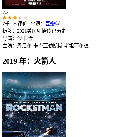
7.3
7千+
人评价 | 来源：
豆瓣
标签：
2021
美国
剧情
传记
历史
导演：
沙卡·金
主演：
丹尼尔·卡卢亚
勒凯斯·斯坦菲尔德
2019 年：火箭人