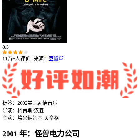
8.3
11万+
人评价 | 来源：
豆瓣
标签：
2002
美国
剧情
音乐
导演：
柯蒂斯·汉森
主演：
埃米纳姆
金·贝辛格
2001 年：怪兽电力公司