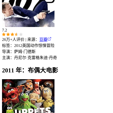
7.2
26万+
人评价 | 来源：
豆瓣
标签：
2012
英国
动作
惊悚
冒险
导演：
萨姆·门德斯
主演：
丹尼尔·克雷格
朱迪·丹奇
2011 年：布偶大电影