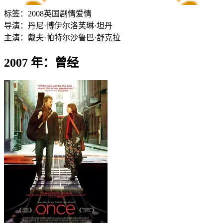
标签：
2008
英国
剧情
爱情
导演：
丹尼·博伊尔
洛芙琳·坦丹
主演：
戴夫·帕特尔
沙鲁巴·舒克拉
2007 年：曾经