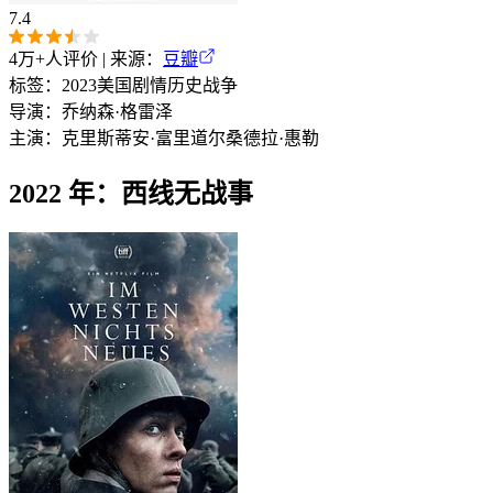
7.4
4万+
人评价 | 来源：
豆瓣
标签：
2023
美国
剧情
历史
战争
导演：
乔纳森·格雷泽
主演：
克里斯蒂安·富里道尔
桑德拉·惠勒
2022 年：西线无战事