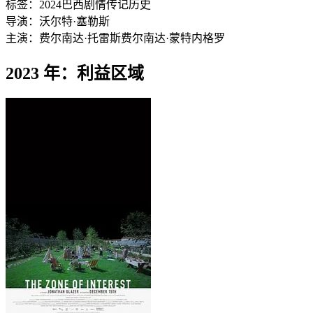
标签：
2024
巴西
剧情
传记
历史
导演：
沃尔特·塞勒斯
主演：
费尔南达·托雷斯
费尔南达·蒙特内格罗
2023 年：利益区域