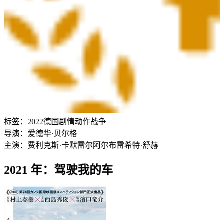
标签：
2022
德国
剧情
动作
战争
导演：
爱德华·贝尔格
主演：
费利克斯·卡默雷尔
阿尔布雷希特·舒赫
2021 年：驾驶我的车