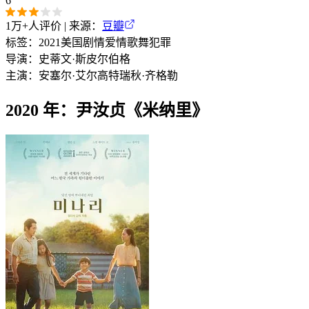
6
1万+
人评价 | 来源：
豆瓣
标签：
2021
美国
剧情
爱情
歌舞
犯罪
导演：
史蒂文·斯皮尔伯格
主演：
安塞尔·艾尔高特
瑞秋·齐格勒
2020 年：尹汝贞《米纳里》