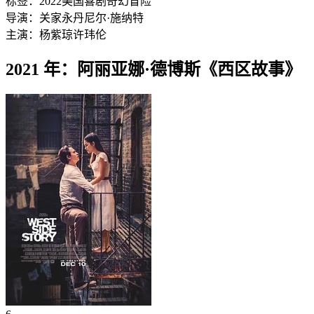
标签：
2022
美国
喜剧
奇幻
冒险
导演：
关家永
丹尼尔·施纳特
主演：
杨紫琼
许玮伦
2021 年：阿丽亚娜·德博斯《西区故事》