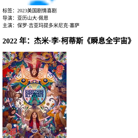
标签：
2023
美国
剧情
喜剧
导演：
亚历山大·佩恩
主演：
保罗·吉亚玛提
多米尼克·塞萨
2022 年：杰米·李·柯蒂斯《瞬息全宇宙》