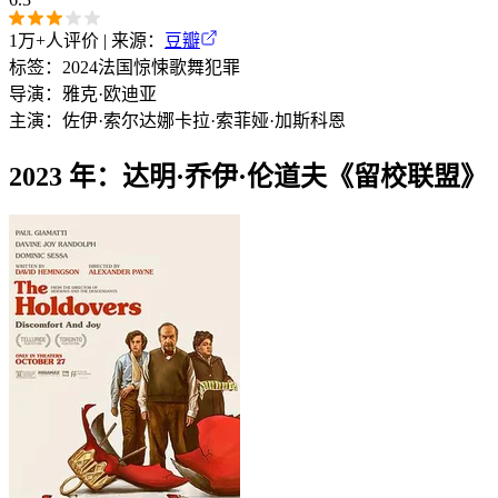
1万+
人评价 | 来源：
豆瓣
标签：
2024
法国
惊悚
歌舞
犯罪
导演：
雅克·欧迪亚
主演：
佐伊·索尔达娜
卡拉·索菲娅·加斯科恩
2023 年：达明·乔伊·伦道夫《留校联盟》