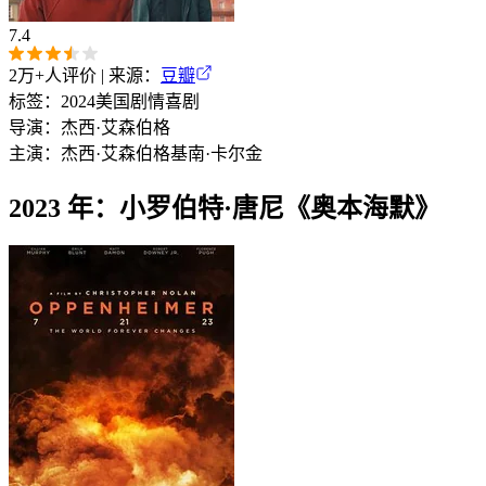
7.4
2万+
人评价 | 来源：
豆瓣
标签：
2024
美国
剧情
喜剧
导演：
杰西·艾森伯格
主演：
杰西·艾森伯格
基南·卡尔金
2023 年：小罗伯特·唐尼《奥本海默》