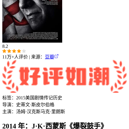
8.2
11万+
人评价 | 来源：
豆瓣
标签：
2015
美国
剧情
传记
历史
导演：
史蒂文·斯皮尔伯格
主演：
汤姆·汉克斯
马克·里朗斯
2014 年：J·K·西蒙斯《爆裂鼓手》