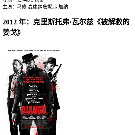
主演：
马修·麦康纳
詹妮弗·加纳
2012 年：克里斯托弗·瓦尔兹《被解救的
姜戈》