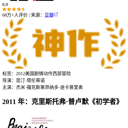
8.8
68万+
人评价 | 来源：
豆瓣
标签：
2012
美国
剧情
动作
西部
冒险
导演：
昆汀·塔伦蒂诺
主演：
杰米·福克斯
莱昂纳多·迪卡普里奥
2011 年：克里斯托弗·普卢默《初学者》