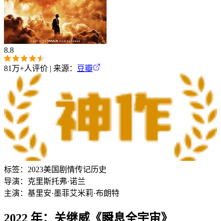
8.8
81万+
人评价 | 来源：
豆瓣
标签：
2023
美国
剧情
传记
历史
导演：
克里斯托弗·诺兰
主演：
基里安·墨菲
艾米莉·布朗特
2022 年：关继威《瞬息全宇宙》