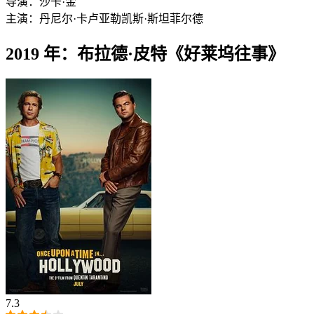
导演：
沙卡·金
主演：
丹尼尔·卡卢亚
勒凯斯·斯坦菲尔德
2019 年：布拉德·皮特《好莱坞往事》
7.3