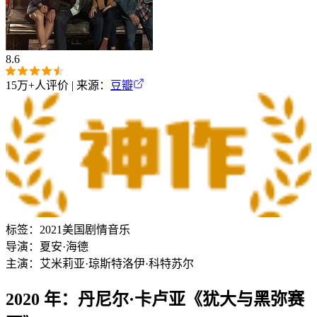
8.6
15万+
人评价 | 来源：
豆瓣
标签：
2021
美国
剧情
音乐
导演：
夏安·海德
主演：
艾米莉亚·琼斯
特洛伊·科特苏尔
2020 年：丹尼尔·卡卢亚《犹大与黑弥赛