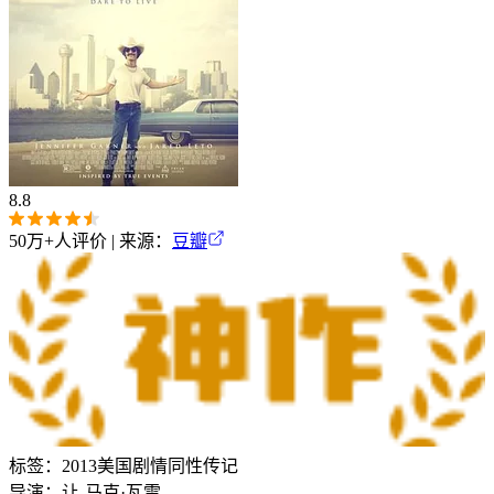
8.8
50万+
人评价 | 来源：
豆瓣
标签：
2013
美国
剧情
同性
传记
导演：
让-马克·瓦雷