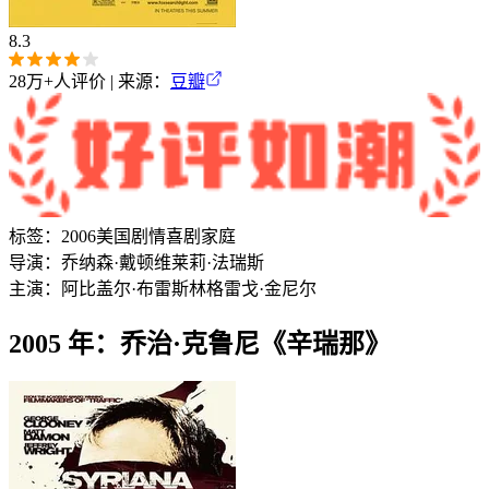
8.3
28万+
人评价 | 来源：
豆瓣
标签：
2006
美国
剧情
喜剧
家庭
导演：
乔纳森·戴顿
维莱莉·法瑞斯
主演：
阿比盖尔·布雷斯林
格雷戈·金尼尔
2005 年：乔治·克鲁尼《辛瑞那》