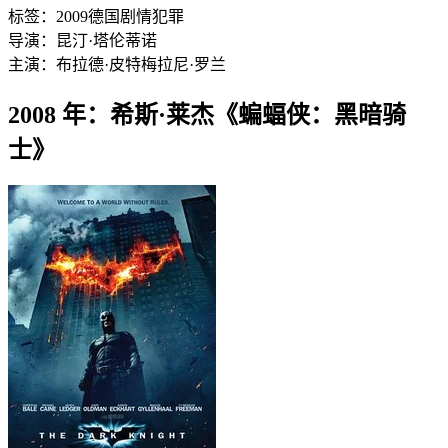
标签：
2009
德国
剧情
犯罪
导演：
昆汀·塔伦蒂诺
主演：
布拉德·皮特
梅拉尼·罗兰
2008 年：希斯·莱杰《蝙蝠侠：黑暗骑
士》