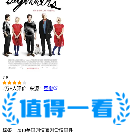
7.8
2万+
人评价 | 来源：
豆瓣
标签：
2010
美国
剧情
喜剧
爱情
同性