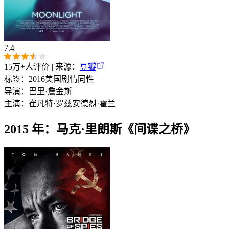
7.4
15万+
人评价 | 来源：
豆瓣
标签：
2016
美国
剧情
同性
导演：
巴里·詹金斯
主演：
崔凡特·罗兹
安德烈·霍兰
2015 年：马克·里朗斯《间谍之桥》