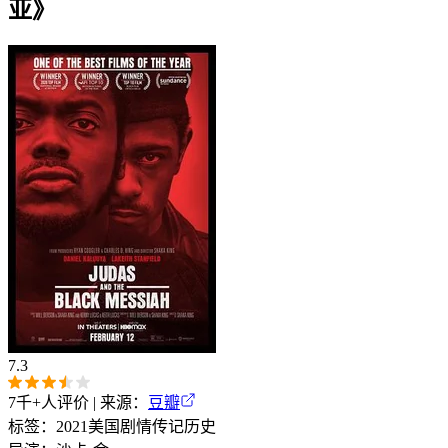
亚》
7.3
7千+
人评价 | 来源：
豆瓣
标签：
2021
美国
剧情
传记
历史