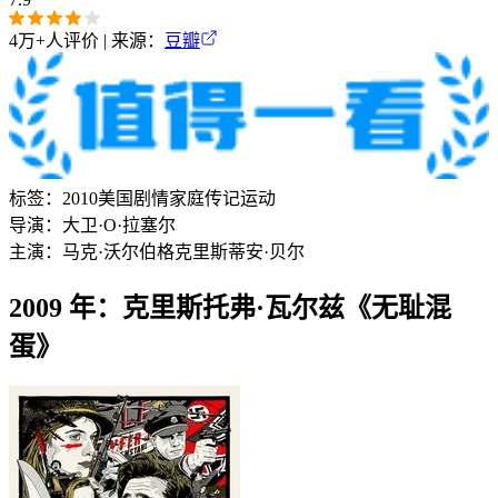
4万+
人评价 | 来源：
豆瓣
标签：
2010
美国
剧情
家庭
传记
运动
导演：
大卫·O·拉塞尔
主演：
马克·沃尔伯格
克里斯蒂安·贝尔
2009 年：克里斯托弗·瓦尔兹《无耻混
蛋》