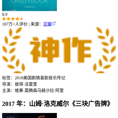
8.9
187万+
人评价 | 来源：
豆瓣
标签：
2018
美国
剧情
喜剧
音乐
传记
导演：
彼得·法雷里
主演：
维果·莫腾森
马赫沙拉·阿里
2017 年：山姆·洛克威尔《三块广告牌》