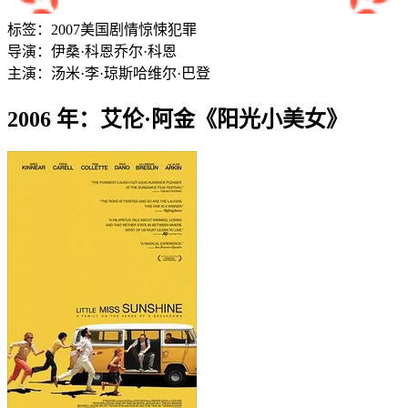
标签：
2007
美国
剧情
惊悚
犯罪
导演：
伊桑·科恩
乔尔·科恩
主演：
汤米·李·琼斯
哈维尔·巴登
2006 年：艾伦·阿金《阳光小美女》