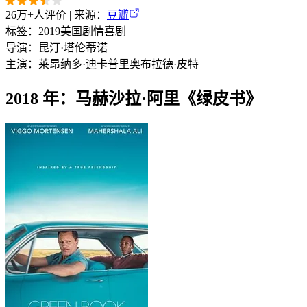
26万+
人评价 | 来源：
豆瓣
标签：
2019
美国
剧情
喜剧
导演：
昆汀·塔伦蒂诺
主演：
莱昂纳多·迪卡普里奥
布拉德·皮特
2018 年：马赫沙拉·阿里《绿皮书》