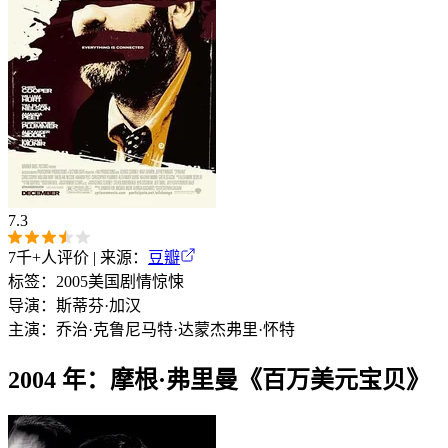
7.3
7千+
人评价 | 来源：
豆瓣
标签：
2005
美国
剧情
惊悚
导演：
斯蒂芬·加汉
主演：
乔治·克鲁尼
马特·达蒙
杰弗里·怀特
2004 年：摩根·弗里曼《百万美元宝贝》