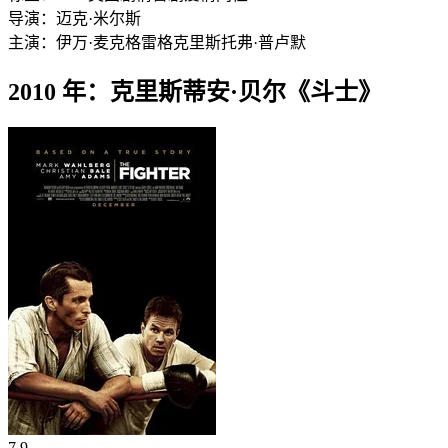
导演：
迈克·米尔斯
主演：
伊万·麦克格雷格
克里斯托弗·普卢默
2010 年：克里斯蒂安·贝尔《斗士》
7.9