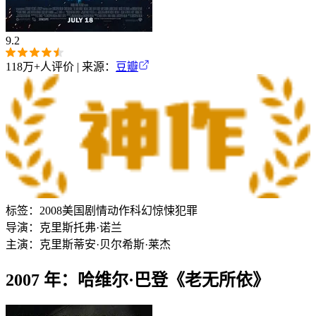
9.2
118万+
人评价 | 来源：
豆瓣
标签：
2008
美国
剧情
动作
科幻
惊悚
犯罪
导演：
克里斯托弗·诺兰
主演：
克里斯蒂安·贝尔
希斯·莱杰
2007 年：哈维尔·巴登《老无所依》