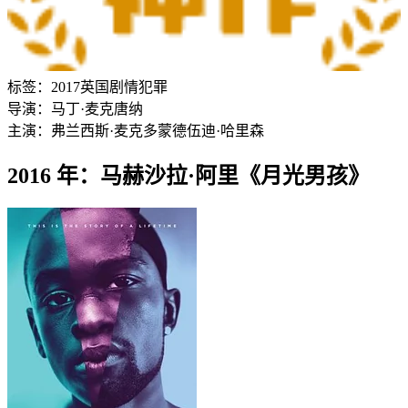
标签：
2017
英国
剧情
犯罪
导演：
马丁·麦克唐纳
主演：
弗兰西斯·麦克多蒙德
伍迪·哈里森
2016 年：马赫沙拉·阿里《月光男孩》