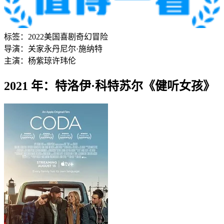
标签：
2022
美国
喜剧
奇幻
冒险
导演：
关家永
丹尼尔·施纳特
主演：
杨紫琼
许玮伦
2021 年：特洛伊·科特苏尔《健听女孩》