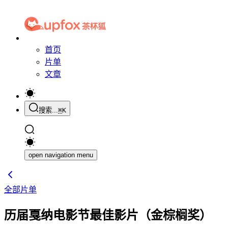
首页
片单
文章
搜索...
⌘
K
open navigation menu
全部片单
历届戛纳电影节最佳影片（金棕榈奖）