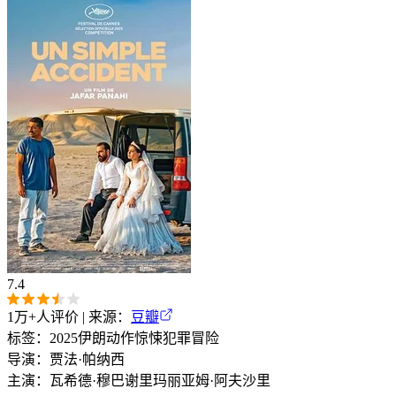
7.4
1万+
人评价 | 来源：
豆瓣
标签：
2025
伊朗
动作
惊悚
犯罪
冒险
导演：
贾法·帕纳西
主演：
瓦希德·穆巴谢里
玛丽亚姆·阿夫沙里