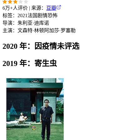
6万+
人评价 | 来源：
豆瓣
标签：
2021
法国
剧情
恐怖
导演：
朱利亚·迪库诺
主演：
文森特·林顿
阿加莎·罗塞勒
2020 年：因疫情未评选
2019 年：寄生虫