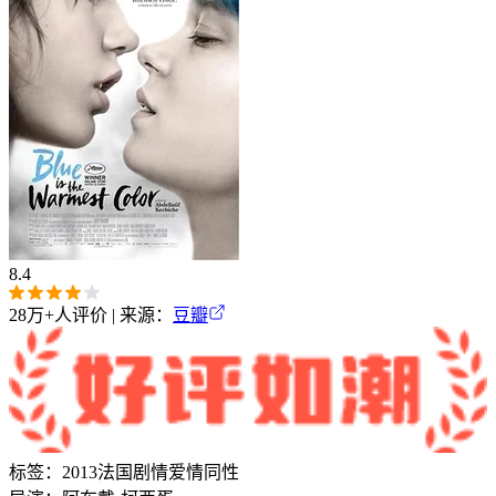
8.4
28万+
人评价 | 来源：
豆瓣
标签：
2013
法国
剧情
爱情
同性