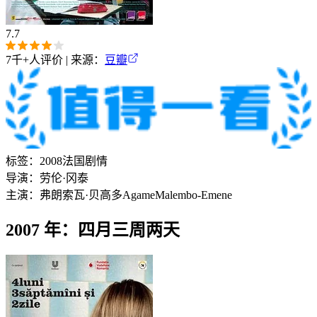
7.7
7千+
人评价 | 来源：
豆瓣
标签：
2008
法国
剧情
导演：
劳伦·冈泰
主演：
弗朗索瓦·贝高多
Agame
Malembo-Emene
2007 年：四月三周两天