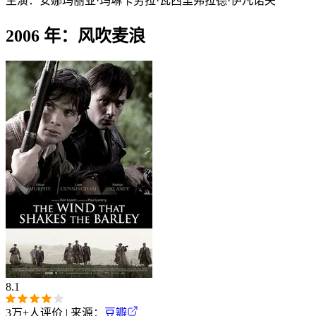
主演：
安娜玛丽亚·玛琳卡
劳拉·瓦西里
弗拉德·伊凡诺夫
2006 年：风吹麦浪
8.1
3万+
人评价 | 来源：
豆瓣