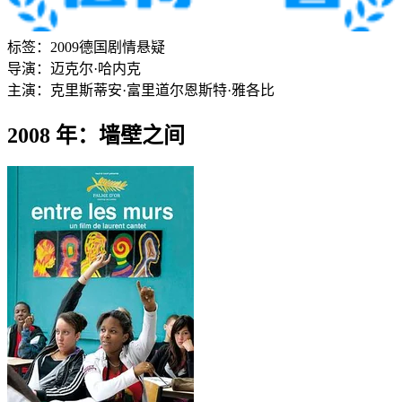
标签：
2009
德国
剧情
悬疑
导演：
迈克尔·哈内克
主演：
克里斯蒂安·富里道尔
恩斯特·雅各比
2008 年：墙壁之间