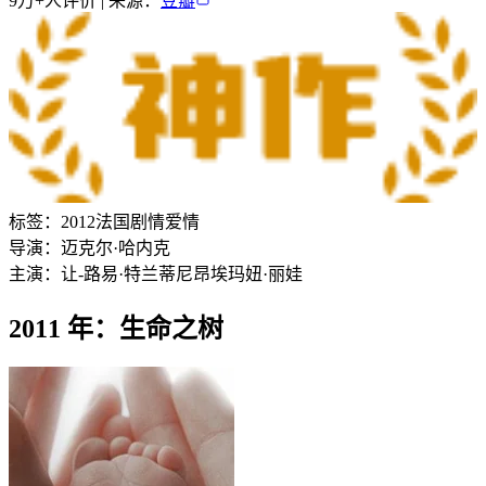
9万+
人评价 | 来源：
豆瓣
标签：
2012
法国
剧情
爱情
导演：
迈克尔·哈内克
主演：
让-路易·特兰蒂尼昂
埃玛妞·丽娃
2011 年：生命之树