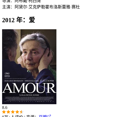
导演：
阿布戴·柯西胥
主演：
阿黛尔·艾克萨勒霍布洛斯
蕾雅·赛杜
2012 年：爱
8.6