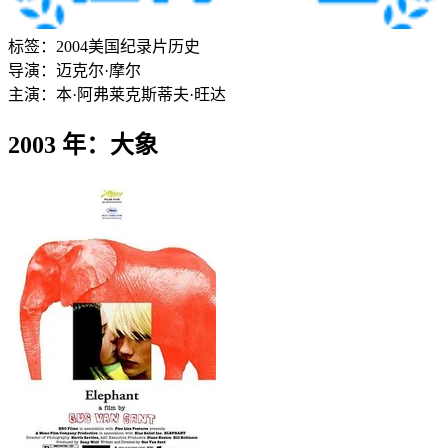
标签：
2004
美国
纪录片
历史
导演：
迈克尔·摩尔
主演：
本·阿弗莱克
斯蒂夫·旺达
2003 年：大象