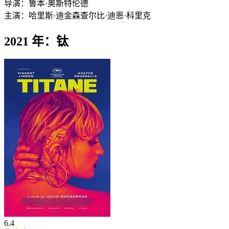
导演：
鲁本·奥斯特伦德
主演：
哈里斯·迪金森
查尔比·迪恩·科里克
2021 年：钛
6.4