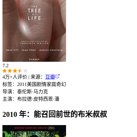
7.2
4万+
人评价 | 来源：
豆瓣
标签：
2011
美国
剧情
家庭
奇幻
导演：
泰伦斯·马力克
主演：
布拉德·皮特
西恩·潘
2010 年：能召回前世的布米叔叔