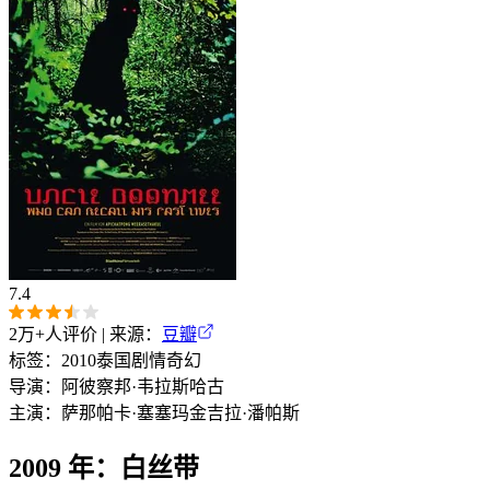
7.4
2万+
人评价 | 来源：
豆瓣
标签：
2010
泰国
剧情
奇幻
导演：
阿彼察邦·韦拉斯哈古
主演：
萨那帕卡·塞塞玛
金吉拉·潘帕斯
2009 年：白丝带