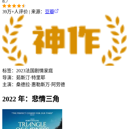
8.7
39万+
人评价 | 来源：
豆瓣
标签：
2023
法国
剧情
家庭
导演：
茹斯汀·特里耶
主演：
桑德拉·惠勒
斯万·阿劳德
2022 年：悲情三角