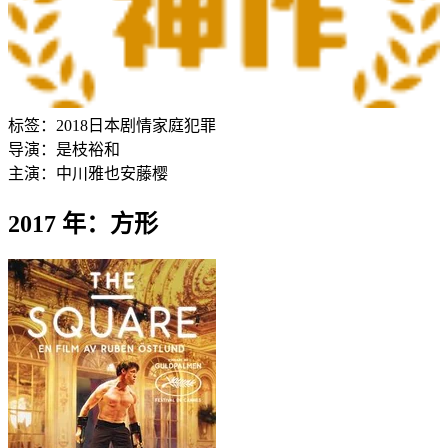
标签：
2018
日本
剧情
家庭
犯罪
导演：
是枝裕和
主演：
中川雅也
安藤樱
2017 年：方形