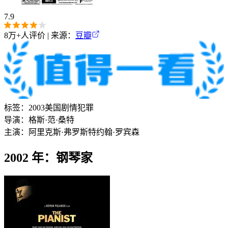
7.9
8万+
人评价 | 来源：
豆瓣
标签：
2003
美国
剧情
犯罪
导演：
格斯·范·桑特
主演：
阿里克斯·弗罗斯特
约翰·罗宾森
2002 年：钢琴家