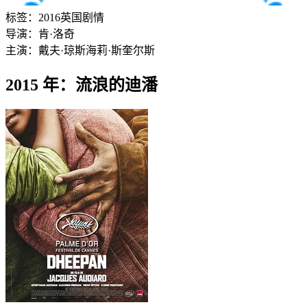
标签：
2016
英国
剧情
导演：
肯·洛奇
主演：
戴夫·琼斯
海莉·斯奎尔斯
2015 年：流浪的迪潘