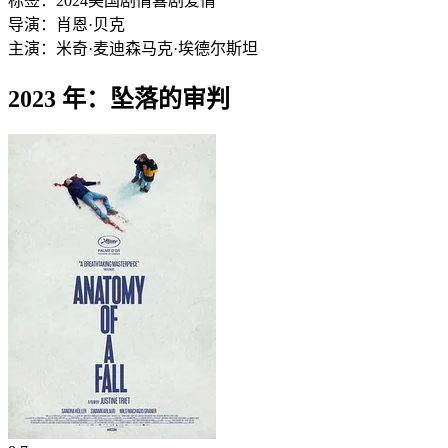
标签：
2024
美国
剧情
喜剧
爱情
导演：
肖恩·贝克
主演：
米奇·麦迪森
马克·埃德尔斯坦
2023 年：坠落的审判