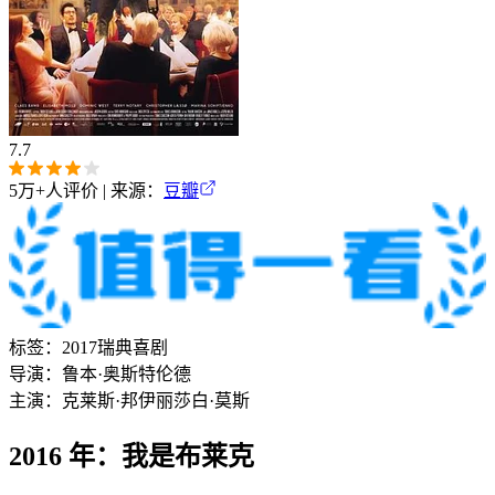
7.7
5万+
人评价 | 来源：
豆瓣
标签：
2017
瑞典
喜剧
导演：
鲁本·奥斯特伦德
主演：
克莱斯·邦
伊丽莎白·莫斯
2016 年：我是布莱克