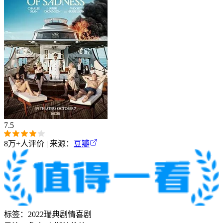
7.5
8万+
人评价 | 来源：
豆瓣
标签：
2022
瑞典
剧情
喜剧