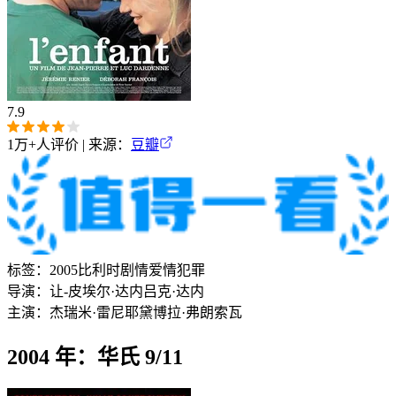
7.9
1万+
人评价 | 来源：
豆瓣
标签：
2005
比利时
剧情
爱情
犯罪
导演：
让-皮埃尔·达内
吕克·达内
主演：
杰瑞米·雷尼耶
黛博拉·弗朗索瓦
2004 年：华氏 9/11