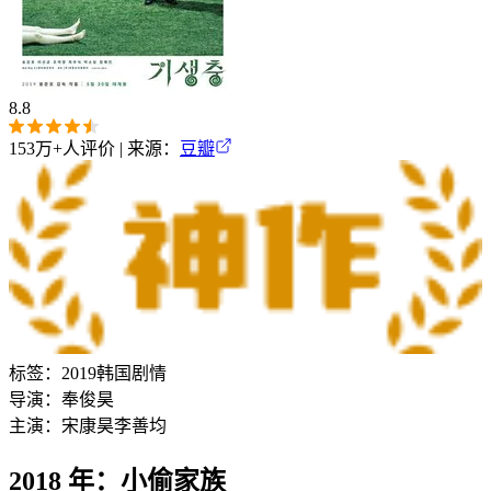
8.8
153万+
人评价 | 来源：
豆瓣
标签：
2019
韩国
剧情
导演：
奉俊昊
主演：
宋康昊
李善均
2018 年：小偷家族