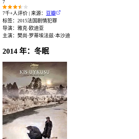
7
7千+
人评价 | 来源：
豆瓣
标签：
2015
法国
剧情
犯罪
导演：
雅克·欧迪亚
主演：
樊尚·罗蒂埃
法兹·本沙迪
2014 年：冬眠