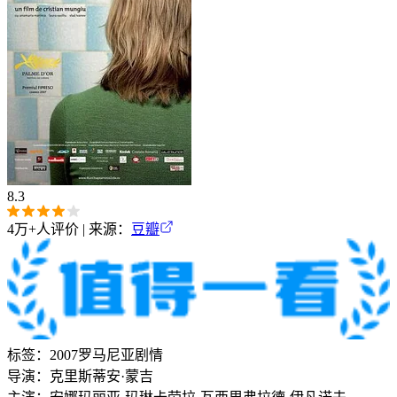
8.3
4万+
人评价 | 来源：
豆瓣
标签：
2007
罗马尼亚
剧情
导演：
克里斯蒂安·蒙吉