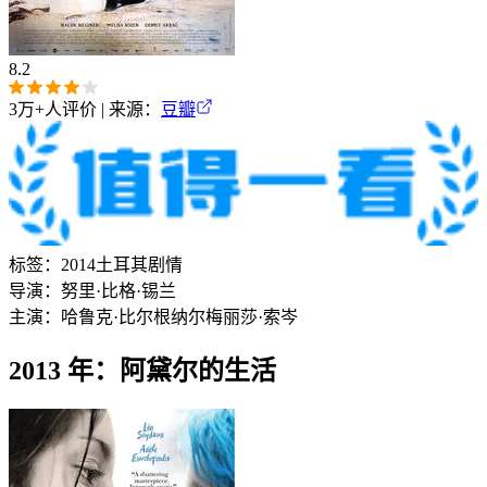
8.2
3万+
人评价 | 来源：
豆瓣
标签：
2014
土耳其
剧情
导演：
努里·比格·锡兰
主演：
哈鲁克·比尔根纳尔
梅丽莎·索岑
2013 年：阿黛尔的生活