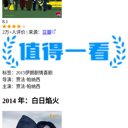
8.1
2万+
人评价 | 来源：
豆瓣
标签：
2015
伊朗
剧情
喜剧
导演：
贾法·帕纳西
主演：
贾法·帕纳西
2014 年：白日焰火