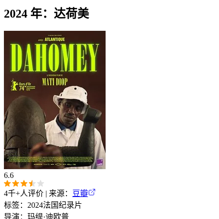
2024 年：达荷美
6.6
4千+
人评价 | 来源：
豆瓣
标签：
2024
法国
纪录片
导演：
玛缇·迪欧普