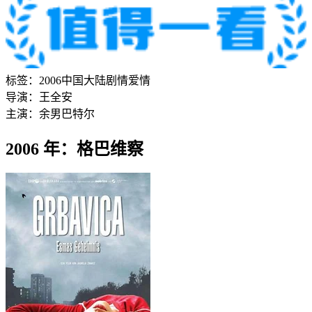
标签：
2006
中国大陆
剧情
爱情
导演：
王全安
主演：
余男
巴特尔
2006 年：格巴维察