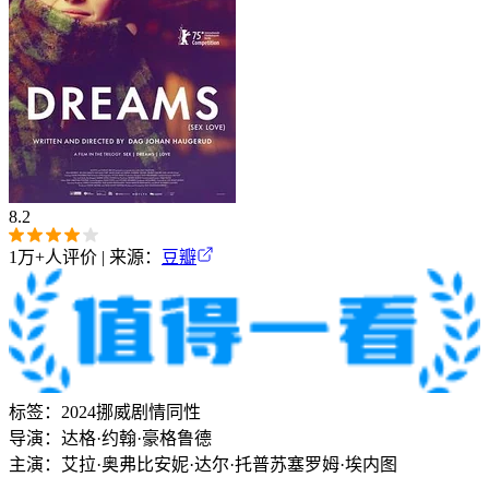
8.2
1万+
人评价 | 来源：
豆瓣
标签：
2024
挪威
剧情
同性
导演：
达格·约翰·豪格鲁德
主演：
艾拉·奥弗比
安妮·达尔·托普
苏塞罗姆·埃内图