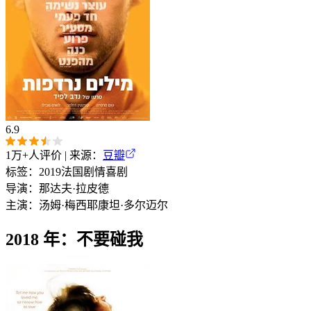
6.9
1万+
人评价 | 来源：
豆瓣
标签：
2019
法国
剧情
喜剧
导演：
那达夫·拉皮德
主演：
汤姆·梅西耶
康坦·多尔迈尔
2018 年：不要碰我