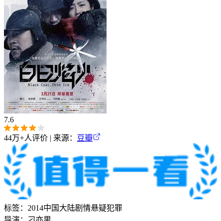
7.6
44万+
人评价 | 来源：
豆瓣
标签：
2014
中国大陆
剧情
悬疑
犯罪
导演：
刁亦男