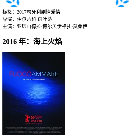
标签：
2017
匈牙利
剧情
爱情
导演：
伊尔蒂科·茵叶蒂
主演：
亚历山德拉·博尔贝伊
格扎·莫桑伊
2016 年：海上火焰