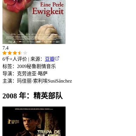
7.4
6千+
人评价 | 来源：
豆瓣
标签：
2009
秘鲁
剧情
音乐
导演：
克劳迪亚·略萨
主演：
玛佳丽·索利埃
Susi
Sánchez
2008 年：精英部队