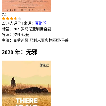
7.2
2万+
人评价 | 来源：
豆瓣
标签：
2021
罗马尼亚
剧情
喜剧
导演：
拉杜·裘德
主演：
克劳迪娅·耶利米亚
奥林匹娅·马莱
2020 年：无邪