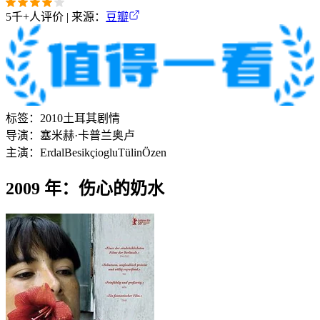
5千+
人评价 | 来源：
豆瓣
标签：
2010
土耳其
剧情
导演：
塞米赫·卡普兰奥卢
主演：
Erdal
Besikçioglu
Tülin
Özen
2009 年：伤心的奶水