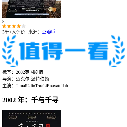
8
3千+
人评价 | 来源：
豆瓣
标签：
2002
英国
剧情
导演：
迈克尔·温特伯顿
主演：
Jamal
Udin
Torabi
Enayatullah
2002 年：千与千寻