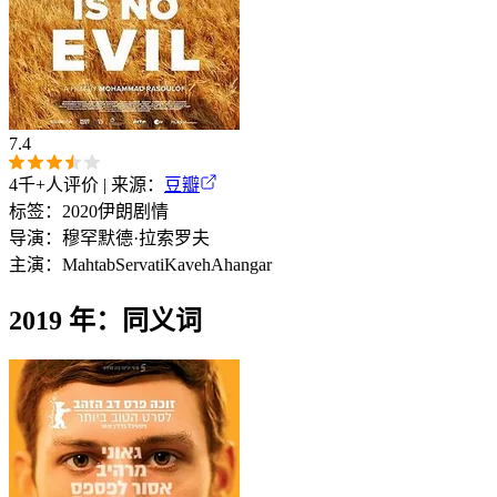
7.4
4千+
人评价 | 来源：
豆瓣
标签：
2020
伊朗
剧情
导演：
穆罕默德·拉索罗夫
主演：
Mahtab
Servati
Kaveh
Ahangar
2019 年：同义词