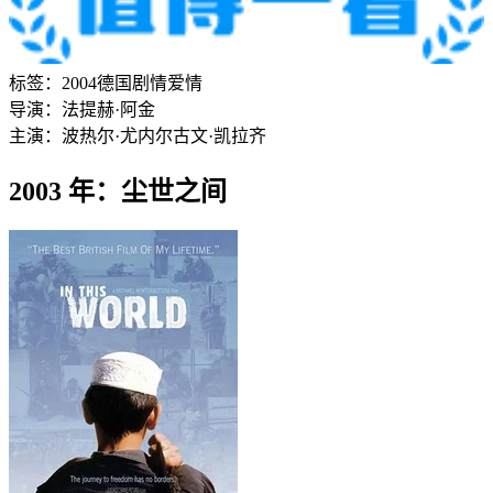
标签：
2004
德国
剧情
爱情
导演：
法提赫·阿金
主演：
波热尔·尤内尔
古文·凯拉齐
2003 年：尘世之间