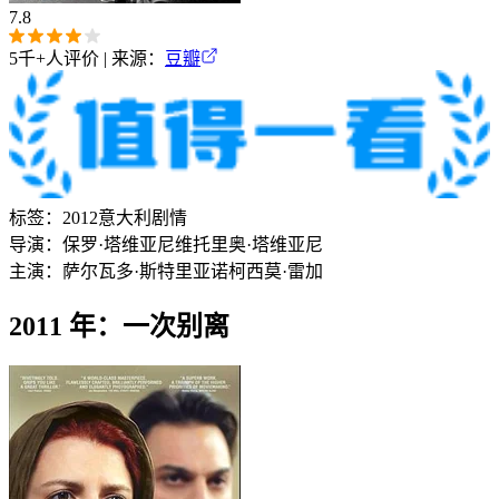
7.8
5千+
人评价 | 来源：
豆瓣
标签：
2012
意大利
剧情
导演：
保罗·塔维亚尼
维托里奥·塔维亚尼
主演：
萨尔瓦多·斯特里亚诺
柯西莫·雷加
2011 年：一次别离