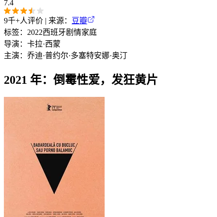
7.4
9千+
人评价 | 来源：
豆瓣
标签：
2022
西班牙
剧情
家庭
导演：
卡拉·西蒙
主演：
乔迪·普约尔·多塞特
安娜·奥汀
2021 年：倒霉性爱，发狂黄片