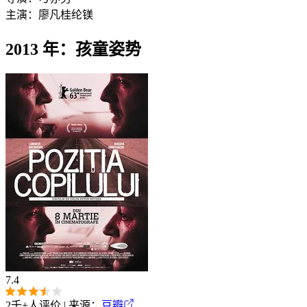
主演：
廖凡
桂纶镁
2013 年：孩童姿势
7.4
2千+
人评价 | 来源：
豆瓣