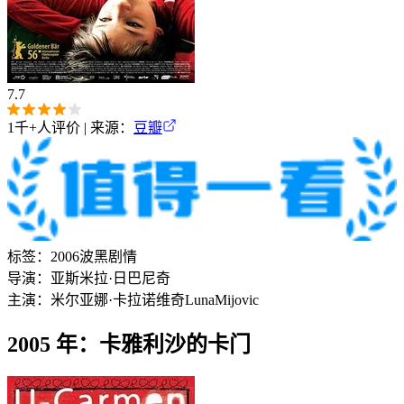
7.7
1千+
人评价 | 来源：
豆瓣
标签：
2006
波黑
剧情
导演：
亚斯米拉·日巴尼奇
主演：
米尔亚娜·卡拉诺维奇
Luna
Mijovic
2005 年：卡雅利沙的卡门