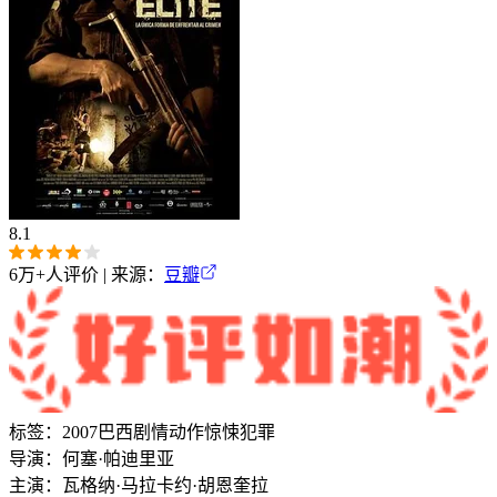
8.1
6万+
人评价 | 来源：
豆瓣
标签：
2007
巴西
剧情
动作
惊悚
犯罪
导演：
何塞·帕迪里亚
主演：
瓦格纳·马拉
卡约·胡恩奎拉