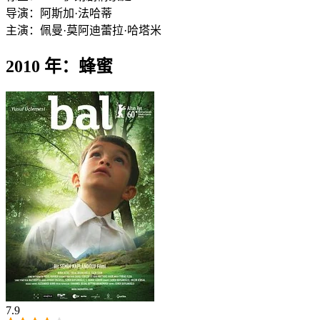
导演：
阿斯加·法哈蒂
主演：
佩曼·莫阿迪
蕾拉·哈塔米
2010 年：蜂蜜
7.9