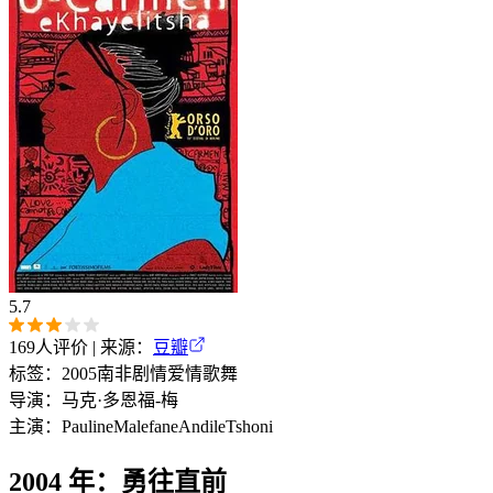
5.7
169
人评价 | 来源：
豆瓣
标签：
2005
南非
剧情
爱情
歌舞
导演：
马克·多恩福-梅
主演：
Pauline
Malefane
Andile
Tshoni
2004 年：勇往直前