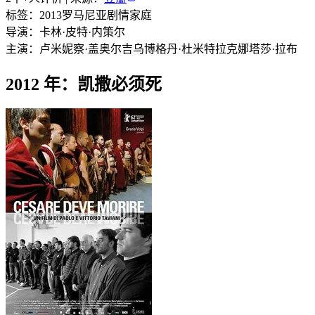
标签：
2013
罗马尼亚
剧情
家庭
导演：
卡林·皮特·内策尔
主演：
卢米妮察·盖奥尔吉乌
博格丹·杜米特拉克
娜塔莎·拉布
2012 年：凯撒必须死