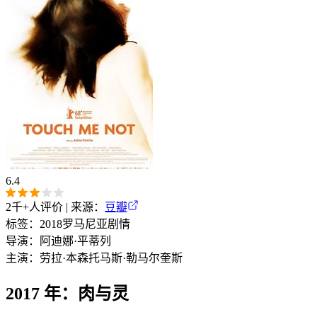
6.4
2千+
人评价 | 来源：
豆瓣
标签：
2018
罗马尼亚
剧情
导演：
阿迪娜·平蒂列
主演：
劳拉·本森
托马斯·勒马尔奎斯
2017 年：肉与灵