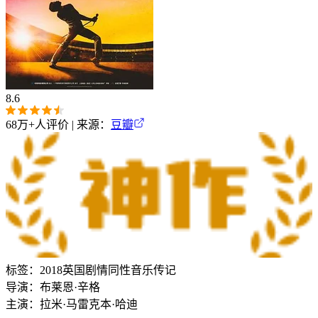
8.6
68万+
人评价 | 来源：
豆瓣
标签：
2018
英国
剧情
同性
音乐
传记
导演：
布莱恩·辛格
主演：
拉米·马雷克
本·哈迪