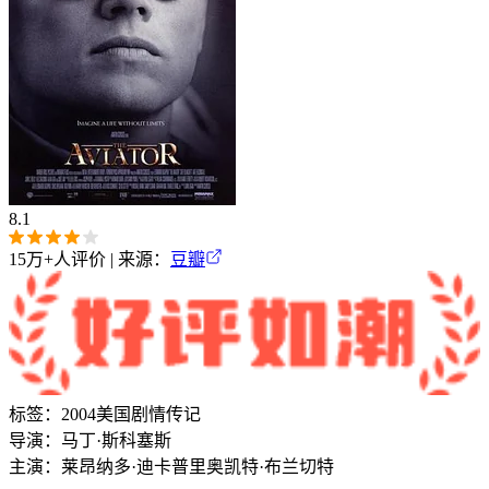
8.1
15万+
人评价 | 来源：
豆瓣
标签：
2004
美国
剧情
传记
导演：
马丁·斯科塞斯
主演：
莱昂纳多·迪卡普里奥
凯特·布兰切特