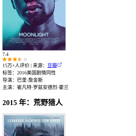
7.4
15万+
人评价 | 来源：
豆瓣
标签：
2016
美国
剧情
同性
导演：
巴里·詹金斯
主演：
崔凡特·罗兹
安德烈·霍兰
2015 年：荒野猎人