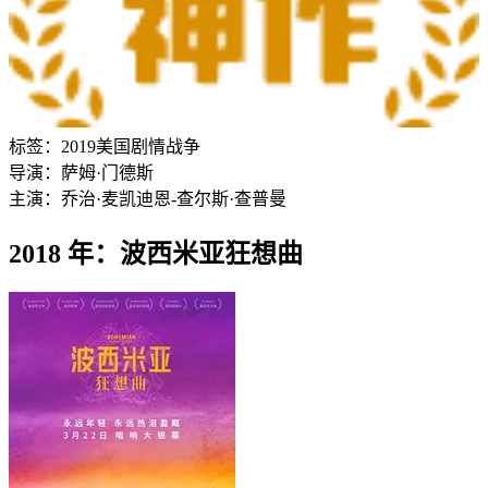
标签：
2019
美国
剧情
战争
导演：
萨姆·门德斯
主演：
乔治·麦凯
迪恩-查尔斯·查普曼
2018 年：波西米亚狂想曲