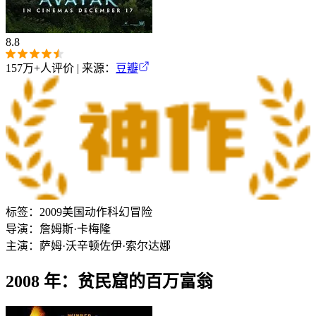
8.8
157万+
人评价 | 来源：
豆瓣
标签：
2009
美国
动作
科幻
冒险
导演：
詹姆斯·卡梅隆
主演：
萨姆·沃辛顿
佐伊·索尔达娜
2008 年：贫民窟的百万富翁