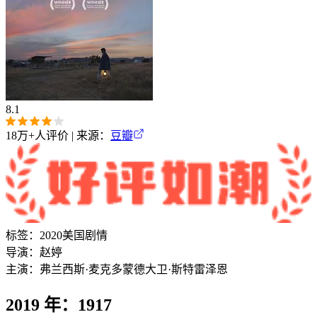
8.1
18万+
人评价 | 来源：
豆瓣
标签：
2020
美国
剧情
导演：
赵婷
主演：
弗兰西斯·麦克多蒙德
大卫·斯特雷泽恩
2019 年：1917