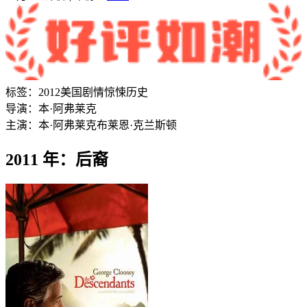
标签：
2012
美国
剧情
惊悚
历史
导演：
本·阿弗莱克
主演：
本·阿弗莱克
布莱恩·克兰斯顿
2011 年：后裔