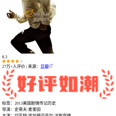
8.3
27万+
人评价 | 来源：
豆瓣
标签：
2013
美国
剧情
传记
历史
导演：
史蒂夫·麦奎因
主演：
切瓦特·埃加福
迈克尔·法斯宾德