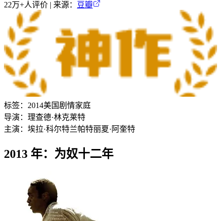
22万+
人评价 | 来源：
豆瓣
标签：
2014
美国
剧情
家庭
导演：
理查德·林克莱特
主演：
埃拉·科尔特兰
帕特丽夏·阿奎特
2013 年：为奴十二年