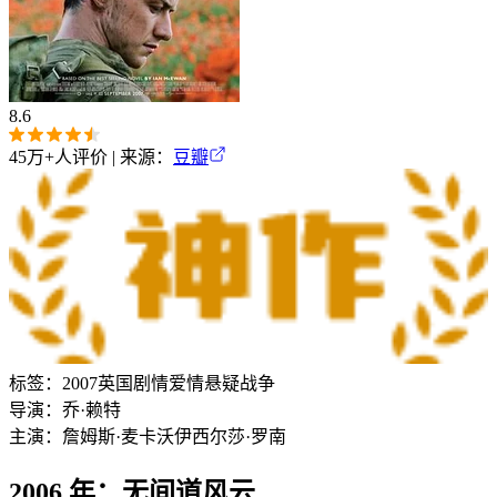
8.6
45万+
人评价 | 来源：
豆瓣
标签：
2007
英国
剧情
爱情
悬疑
战争
导演：
乔·赖特
主演：
詹姆斯·麦卡沃伊
西尔莎·罗南
2006 年：无间道风云