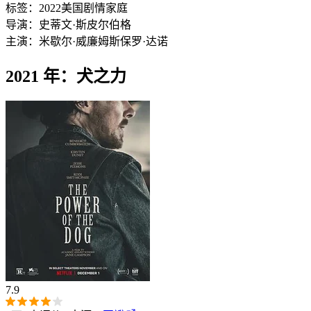
标签：
2022
美国
剧情
家庭
导演：
史蒂文·斯皮尔伯格
主演：
米歇尔·威廉姆斯
保罗·达诺
2021 年：犬之力
7.9