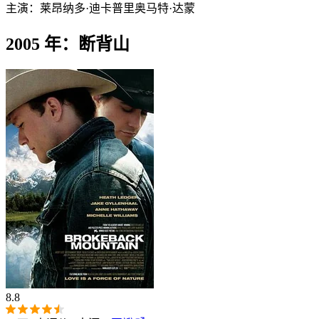
主演：
莱昂纳多·迪卡普里奥
马特·达蒙
2005 年：断背山
8.8