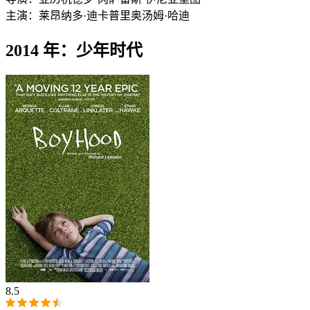
主演：
莱昂纳多·迪卡普里奥
汤姆·哈迪
2014 年：少年时代
8.5