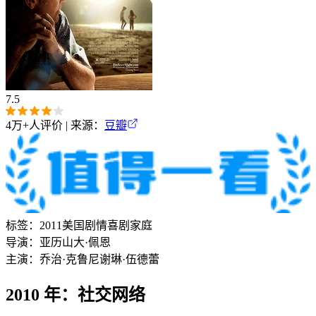
7.5
4万+
人评价 | 来源：
豆瓣
标签：
2011
美国
剧情
喜剧
家庭
导演：
亚历山大·佩恩
主演：
乔治·克鲁尼
谢琳·伍德蕾
2010 年：社交网络