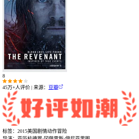
8
45万+
人评价 | 来源：
豆瓣
标签：
2015
美国
剧情
动作
冒险
导演：
亚历杭德罗·冈萨雷斯·伊尼亚里图