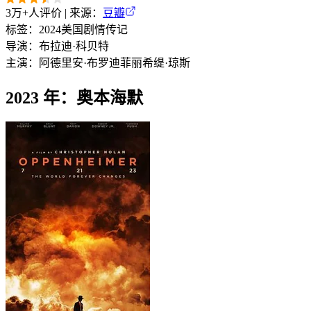
3万+
人评价 | 来源：
豆瓣
标签：
2024
美国
剧情
传记
导演：
布拉迪·科贝特
主演：
阿德里安·布罗迪
菲丽希缇·琼斯
2023 年：奥本海默