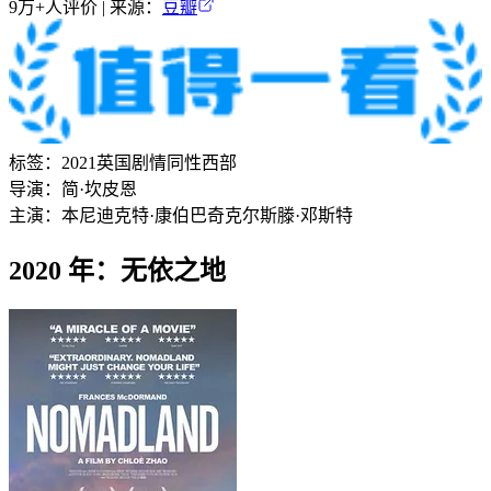
9万+
人评价 | 来源：
豆瓣
标签：
2021
英国
剧情
同性
西部
导演：
简·坎皮恩
主演：
本尼迪克特·康伯巴奇
克尔斯滕·邓斯特
2020 年：无依之地