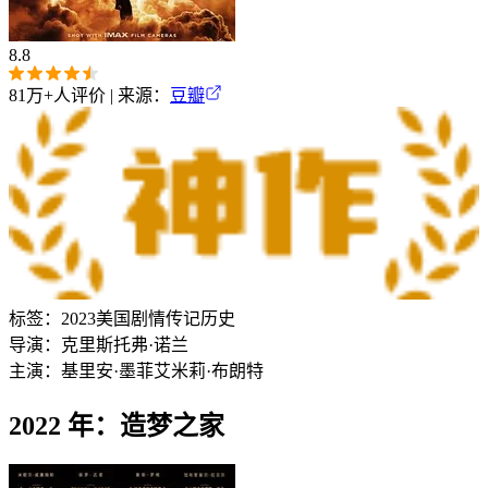
8.8
81万+
人评价 | 来源：
豆瓣
标签：
2023
美国
剧情
传记
历史
导演：
克里斯托弗·诺兰
主演：
基里安·墨菲
艾米莉·布朗特
2022 年：造梦之家