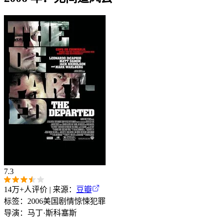
7.3
14万+
人评价 | 来源：
豆瓣
标签：
2006
美国
剧情
惊悚
犯罪
导演：
马丁·斯科塞斯