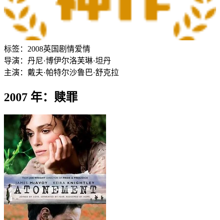
标签：
2008
英国
剧情
爱情
导演：
丹尼·博伊尔
洛芙琳·坦丹
主演：
戴夫·帕特尔
沙鲁巴·舒克拉
2007 年：赎罪