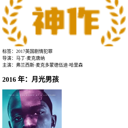
标签：
2017
英国
剧情
犯罪
导演：
马丁·麦克唐纳
主演：
弗兰西斯·麦克多蒙德
伍迪·哈里森
2016 年：月光男孩