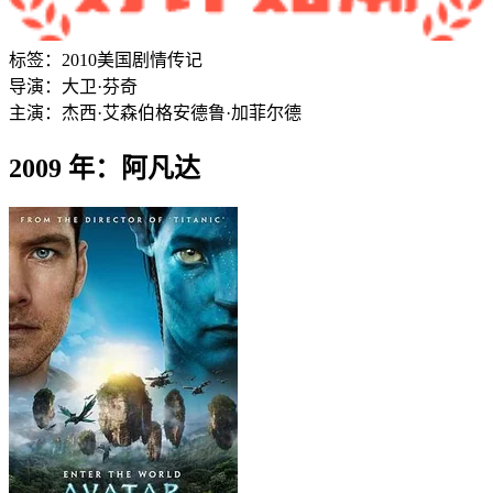
标签：
2010
美国
剧情
传记
导演：
大卫·芬奇
主演：
杰西·艾森伯格
安德鲁·加菲尔德
2009 年：阿凡达