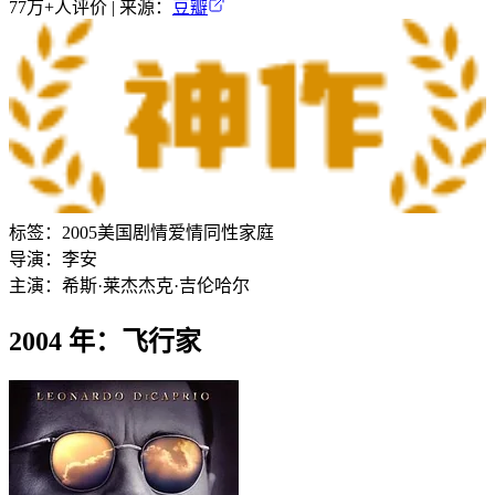
77万+
人评价 | 来源：
豆瓣
标签：
2005
美国
剧情
爱情
同性
家庭
导演：
李安
主演：
希斯·莱杰
杰克·吉伦哈尔
2004 年：飞行家