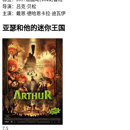
导演：
吕克·贝松
主演：
戴恩·德哈恩
卡拉·迪瓦伊
亚瑟和他的迷你王国
7.5