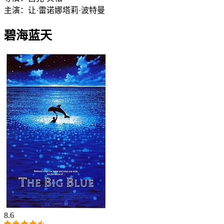
主演：
让·雷诺
娜塔莉·波特曼
碧海蓝天
8.6