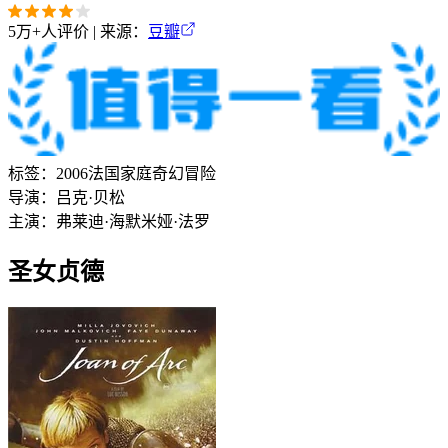
5万+
人评价 | 来源：
豆瓣
标签：
2006
法国
家庭
奇幻
冒险
导演：
吕克·贝松
主演：
弗莱迪·海默
米娅·法罗
圣女贞德