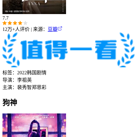
7.7
12万+
人评价 | 来源：
豆瓣
标签：
2022
韩国
剧情
导演：
李祖英
主演：
裴秀智
郑恩彩
狗神