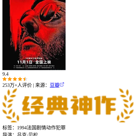
9.4
253万+
人评价 | 来源：
豆瓣
标签：
1994
法国
剧情
动作
犯罪
导演：
吕克·贝松