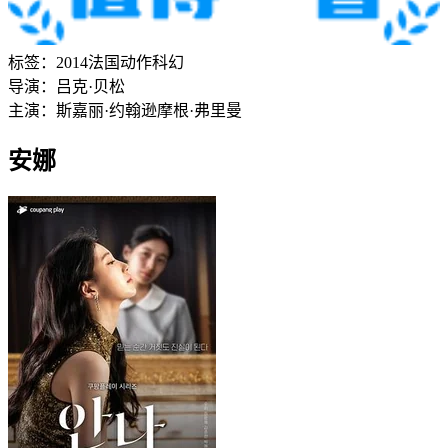
标签：
2014
法国
动作
科幻
导演：
吕克·贝松
主演：
斯嘉丽·约翰逊
摩根·弗里曼
安娜