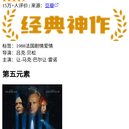
15万+
人评价 | 来源：
豆瓣
标签：
1988
法国
剧情
爱情
导演：
吕克·贝松
主演：
让-马克·巴尔
让·雷诺
第五元素