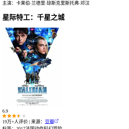
主演：
卡莱伯·兰德里·琼斯
克里斯托弗·邓汉
星际特工：千星之城
6.9
19万+
人评价 | 来源：
豆瓣
标签：
2017
法国
动作
科幻
冒险