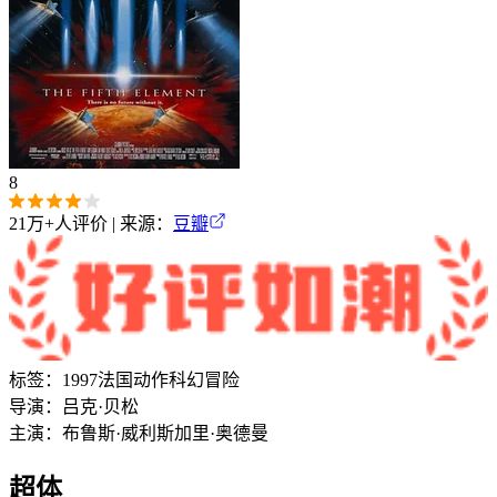
8
21万+
人评价 | 来源：
豆瓣
标签：
1997
法国
动作
科幻
冒险
导演：
吕克·贝松
主演：
布鲁斯·威利斯
加里·奥德曼
超体