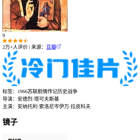
9
2万+
人评价 | 来源：
豆瓣
标签：
1966
苏联
剧情
传记
历史
战争
导演：
安德烈·塔可夫斯基
主演：
安纳托利·索洛尼岑
伊万·拉皮科夫
镜子