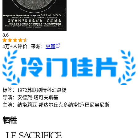
8.6
4万+
人评价 | 来源：
豆瓣
标签：
1972
苏联
剧情
科幻
悬疑
导演：
安德烈·塔可夫斯基
主演：
纳塔莉亚·邦达尔丘克
多纳塔斯•巴尼奥尼斯
牺牲