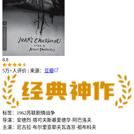
8.8
5万+
人评价 | 来源：
豆瓣
标签：
1962
苏联
剧情
战争
导演：
安德烈·塔可夫斯基
爱德华·阿巴洛夫
主演：
尼古拉·布尔里亚耶夫
瓦连京·祖布科夫