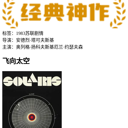
标签：
1983
苏联
剧情
导演：
安德烈·塔可夫斯基
主演：
奥列格·扬科夫斯基
厄兰·约瑟夫森
飞向太空