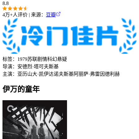
8.8
4万+
人评价 | 来源：
豆瓣
标签：
1979
苏联
剧情
科幻
悬疑
导演：
安德烈·塔可夫斯基
主演：
亚历山大·凯伊达诺夫斯基
阿丽萨·弗雷因德利赫
伊万的童年