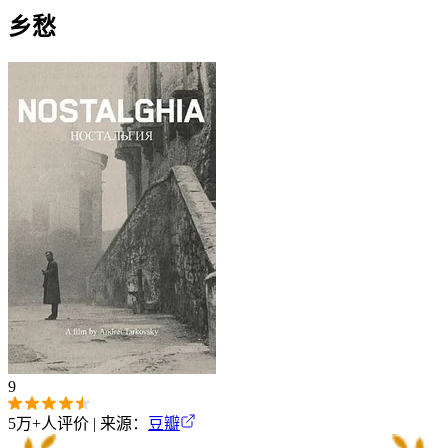
乡愁
9
5万+
人评价 | 来源：
豆瓣