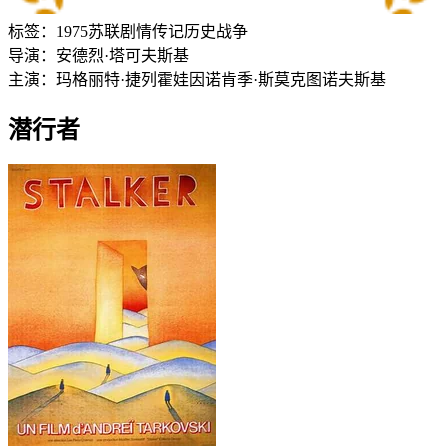
标签：
1975
苏联
剧情
传记
历史
战争
导演：
安德烈·塔可夫斯基
主演：
玛格丽特·捷列霍娃
因诺肯季·斯莫克图诺夫斯基
潜行者