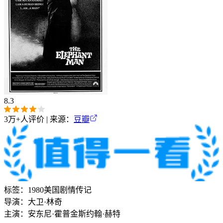
8.3
3万+
人评价 | 来源：
豆瓣
标签：
1980
美国
剧情
传记
导演：
大卫·林奇
主演：
安东尼·霍普金斯
约翰·赫特