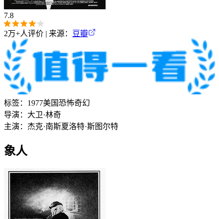
7.8
2万+
人评价 | 来源：
豆瓣
标签：
1977
美国
恐怖
奇幻
导演：
大卫·林奇
主演：
杰克·南斯
夏洛特·斯图尔特
象人