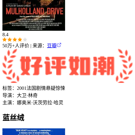
8.4
50万+
人评价 | 来源：
豆瓣
标签：
2001
法国
剧情
悬疑
惊悚
导演：
大卫·林奇
主演：
娜奥米·沃茨
劳拉·哈灵
蓝丝绒