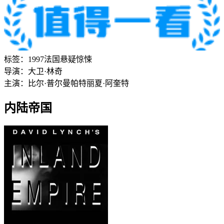
标签：
1997
法国
悬疑
惊悚
导演：
大卫·林奇
主演：
比尔·普尔曼
帕特丽夏·阿奎特
内陆帝国