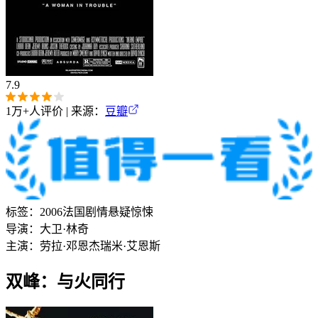
7.9
1万+
人评价 | 来源：
豆瓣
标签：
2006
法国
剧情
悬疑
惊悚
导演：
大卫·林奇
主演：
劳拉·邓恩
杰瑞米·艾恩斯
双峰：与火同行