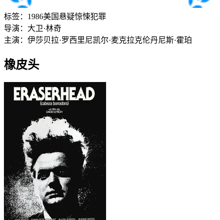
标签：
1986
美国
悬疑
惊悚
犯罪
导演：
大卫·林奇
主演：
伊莎贝拉·罗西里尼
凯尔·麦克拉克伦
丹尼斯·霍珀
橡皮头