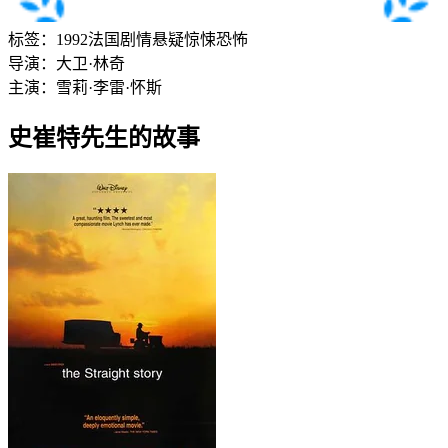
标签：
1992
法国
剧情
悬疑
惊悚
恐怖
导演：
大卫·林奇
主演：
雪莉·李
雷·怀斯
史崔特先生的故事