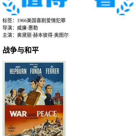
标签：
1966
美国
喜剧
爱情
犯罪
导演：
威廉·惠勒
主演：
奥黛丽·赫本
彼得·奥图尔
战争与和平