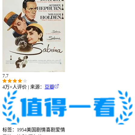
7.7
4万+
人评价 | 来源：
豆瓣
标签：
1954
美国
剧情
喜剧
爱情