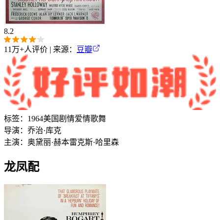
8.2
11万+
人评价 | 来源：
豆瓣
标签：
1964
美国
剧情
爱情
歌舞
导演：
乔治·库克
主演：
奥黛丽·赫本
雷克斯·哈里森
龙凤配