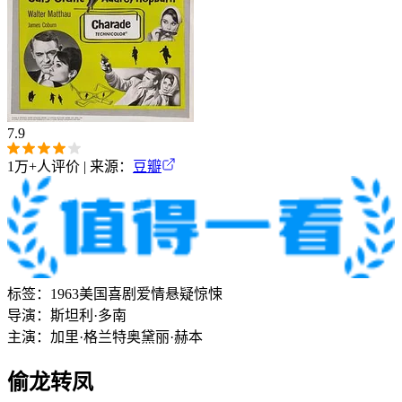
7.9
1万+
人评价 | 来源：
豆瓣
标签：
1963
美国
喜剧
爱情
悬疑
惊悚
导演：
斯坦利·多南
主演：
加里·格兰特
奥黛丽·赫本
偷龙转凤