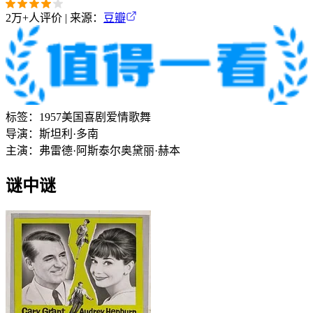
2万+
人评价 | 来源：
豆瓣
标签：
1957
美国
喜剧
爱情
歌舞
导演：
斯坦利·多南
主演：
弗雷德·阿斯泰尔
奥黛丽·赫本
谜中谜