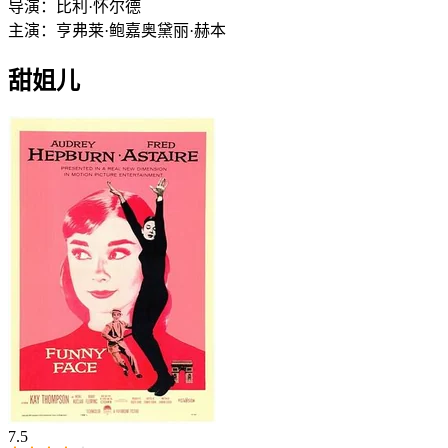
导演：
比利·怀尔德
主演：
亨弗莱·鲍嘉
奥黛丽·赫本
甜姐儿
7.5