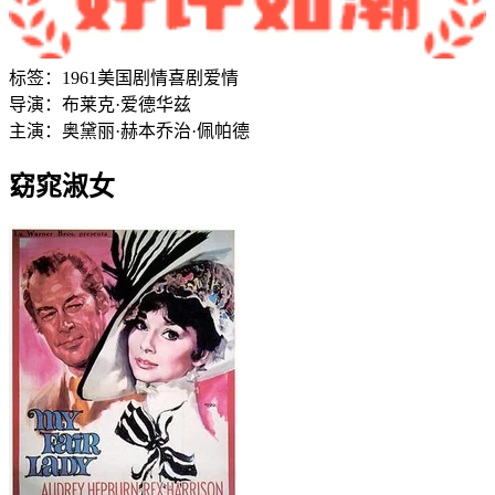
标签：
1961
美国
剧情
喜剧
爱情
导演：
布莱克·爱德华兹
主演：
奥黛丽·赫本
乔治·佩帕德
窈窕淑女