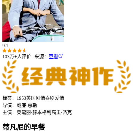
9.1
103万+
人评价 | 来源：
豆瓣
标签：
1953
美国
剧情
喜剧
爱情
导演：
威廉·惠勒
主演：
奥黛丽·赫本
格利高里·派克
蒂凡尼的早餐