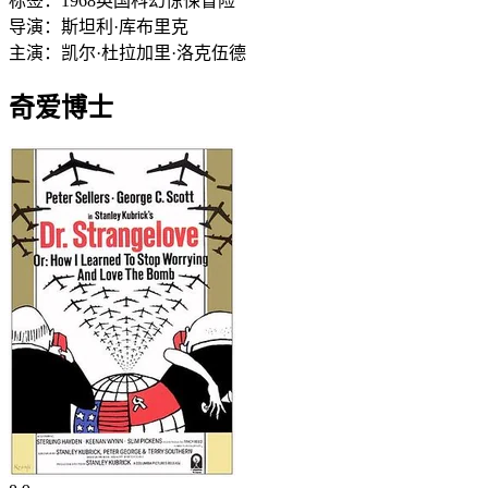
标签：
1968
英国
科幻
惊悚
冒险
导演：
斯坦利·库布里克
主演：
凯尔·杜拉
加里·洛克伍德
奇爱博士