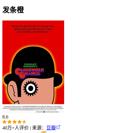
发条橙
8.6
40万+
人评价 | 来源：
豆瓣