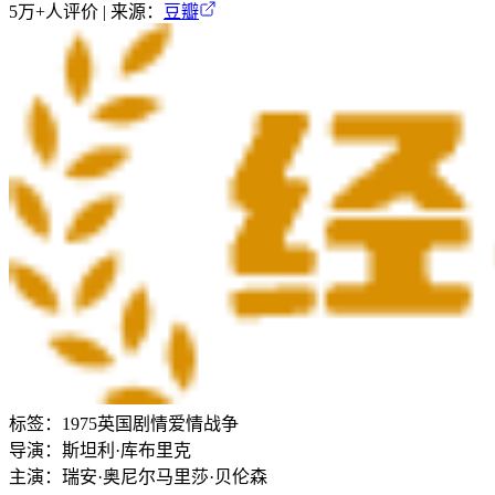
5万+
人评价 | 来源：
豆瓣
标签：
1975
英国
剧情
爱情
战争
导演：
斯坦利·库布里克
主演：
瑞安·奥尼尔
马里莎·贝伦森