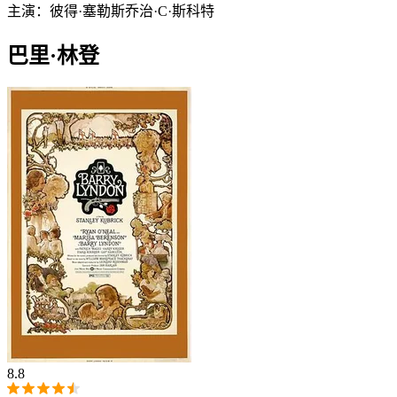
主演：
彼得·塞勒斯
乔治·C·斯科特
巴里·林登
8.8