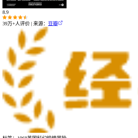
8.9
39万+
人评价 | 来源：
豆瓣