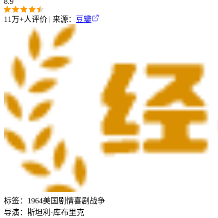
8.9
11万+
人评价 | 来源：
豆瓣
标签：
1964
美国
剧情
喜剧
战争
导演：
斯坦利·库布里克