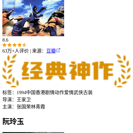
8.6
63万+
人评价 | 来源：
豆瓣
标签：
1994
中国香港
剧情
动作
爱情
武侠
古装
导演：
王家卫
主演：
张国荣
林青霞
阮玲玉‎