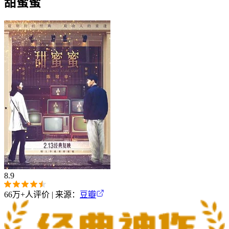
甜蜜蜜‎
8.9
66万+
人评价 | 来源：
豆瓣