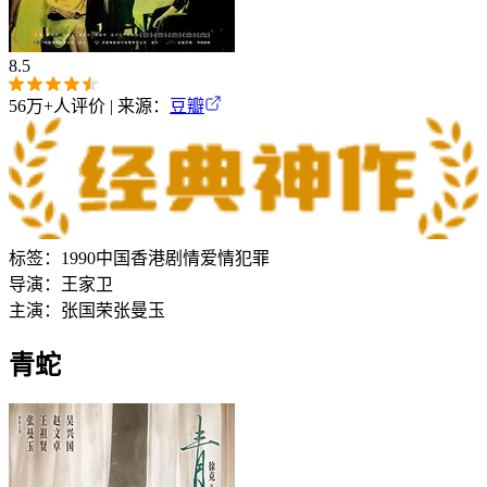
8.5
56万+
人评价 | 来源：
豆瓣
标签：
1990
中国香港
剧情
爱情
犯罪
导演：
王家卫
主演：
张国荣
张曼玉
青蛇‎