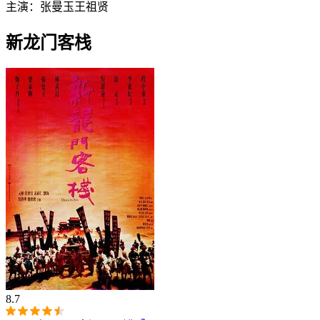
主演：
张曼玉
王祖贤
新龙门客栈
8.7