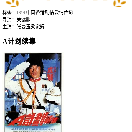
标签：
1991
中国香港
剧情
爱情
传记
导演：
关锦鹏
主演：
张曼玉
梁家辉
A计划续集