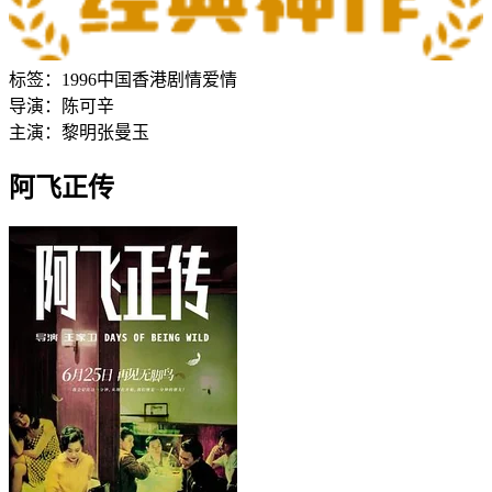
标签：
1996
中国香港
剧情
爱情
导演：
陈可辛
主演：
黎明
张曼玉
阿飞正传