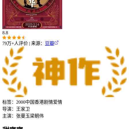
8.8
79万+
人评价 | 来源：
豆瓣
标签：
2000
中国香港
剧情
爱情
导演：
王家卫
主演：
张曼玉
梁朝伟