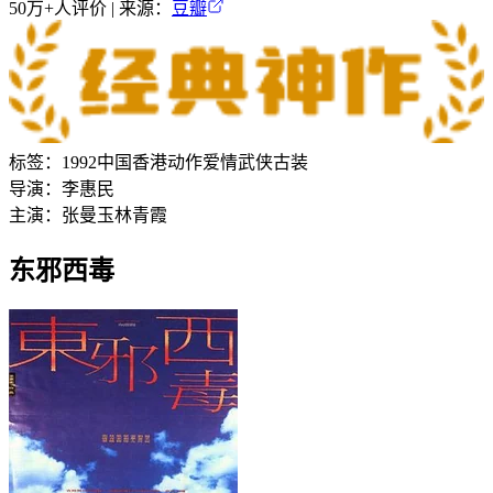
50万+
人评价 | 来源：
豆瓣
标签：
1992
中国香港
动作
爱情
武侠
古装
导演：
李惠民
主演：
张曼玉
林青霞
东邪西毒