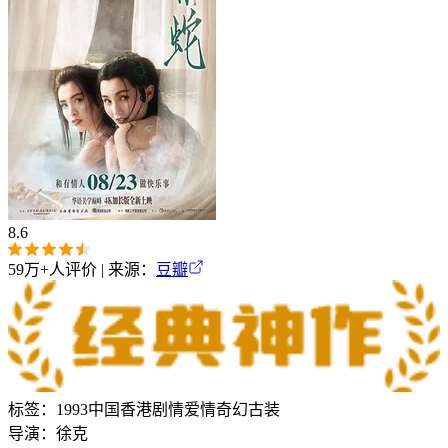
8.6
59万+
人评价 | 来源：
豆瓣
标签：
1993
中国香港
剧情
爱情
奇幻
古装
导演：
徐克