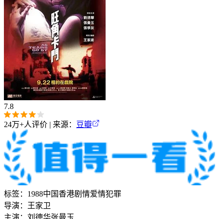
7.8
24万+
人评价 | 来源：
豆瓣
标签：
1988
中国香港
剧情
爱情
犯罪
导演：
王家卫
主演：
刘德华
张曼玉