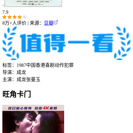
7.9
8万+
人评价 | 来源：
豆瓣
标签：
1987
中国香港
喜剧
动作
犯罪
导演：
成龙
主演：
成龙
张曼玉
旺角卡门