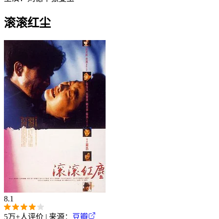
滚滚红尘
8.1
5万+
人评价 | 来源：
豆瓣