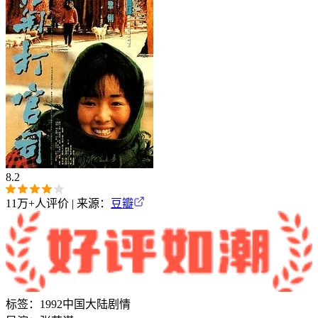
8.2
11万+
人评价 | 来源：
豆瓣
标签：
1992
中国大陆
剧情