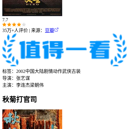
7.7
35万+
人评价 | 来源：
豆瓣
标签：
2002
中国大陆
剧情
动作
武侠
古装
导演：
张艺谋
主演：
李连杰
梁朝伟
秋菊打官司