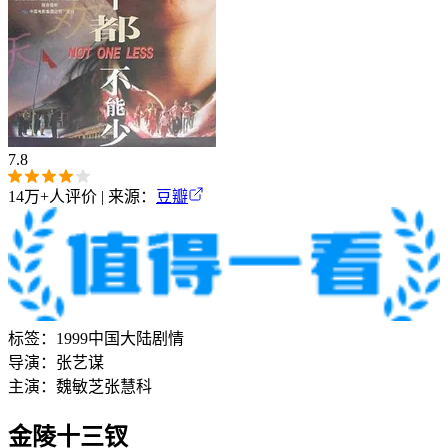
7.8
14万+
人评价 | 来源：
豆瓣
标签：
1999
中国大陆
剧情
导演：
张艺谋
主演：
魏敏芝
张慧科
金陵十三钗