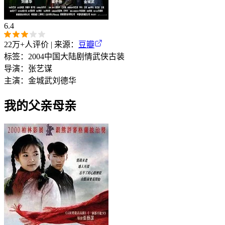
6.4
22万+
人评价 | 来源：
豆瓣
标签：
2004
中国大陆
剧情
武侠
古装
导演：
张艺谋
主演：
金城武
刘德华
我的父亲母亲