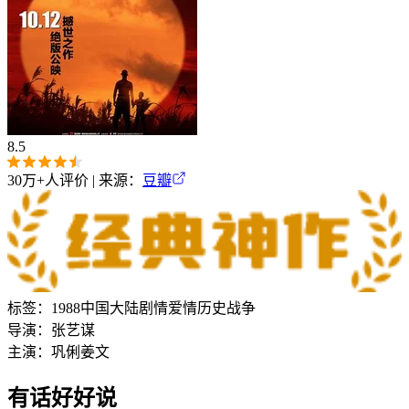
8.5
30万+
人评价 | 来源：
豆瓣
标签：
1988
中国大陆
剧情
爱情
历史
战争
导演：
张艺谋
主演：
巩俐
姜文
有话好好说