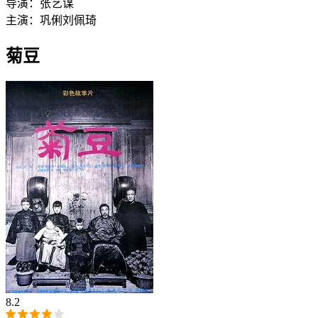
导演：
张艺谋
主演：
巩俐
刘佩琦
菊豆
8.2