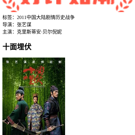
标签：
2011
中国大陆
剧情
历史
战争
导演：
张艺谋
主演：
克里斯蒂安·贝尔
倪妮
十面埋伏