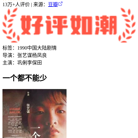
13万+
人评价 | 来源：
豆瓣
标签：
1990
中国大陆
剧情
导演：
张艺谋
杨凤良
主演：
巩俐
李保田
一个都不能少