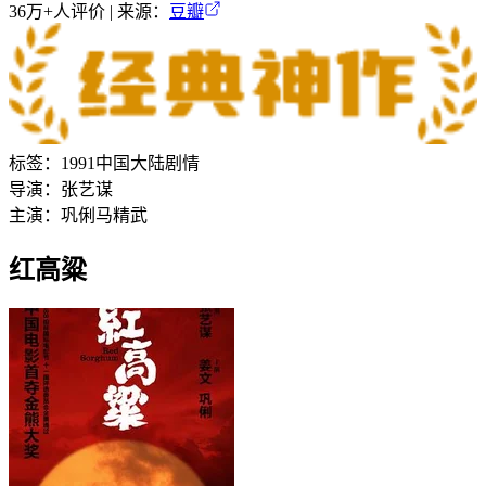
36万+
人评价 | 来源：
豆瓣
标签：
1991
中国大陆
剧情
导演：
张艺谋
主演：
巩俐
马精武
红高粱