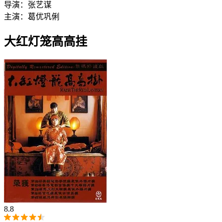
导演：
张艺谋
主演：
葛优
巩俐
大红灯笼高高挂
8.8