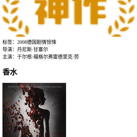
标签：
2008
德国
剧情
惊悚
导演：
丹尼斯·甘塞尔
主演：
于尔根·福格尔
弗雷德里克·劳
香水