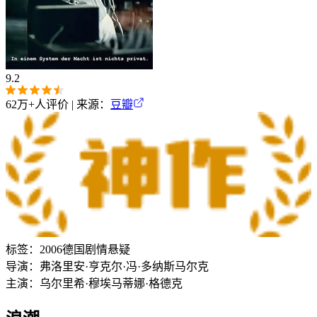
9.2
62万+
人评价 | 来源：
豆瓣
标签：
2006
德国
剧情
悬疑
导演：
弗洛里安·亨克尔·冯·多纳斯马尔克
主演：
乌尔里希·穆埃
马蒂娜·格德克