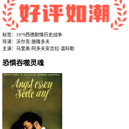
标签：
1979
西德
剧情
历史
战争
导演：
沃尔克·施隆多夫
主演：
马里奥·阿多夫
安吉拉·温科勒
恐惧吞噬灵魂