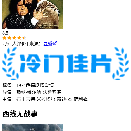
8.5
2万+
人评价 | 来源：
豆瓣
标签：
1974
西德
剧情
爱情
导演：
赖纳·维尔纳·法斯宾德
主演：
布里吉特·米拉
埃尔·赫迪·本·萨利姆
西线无战事