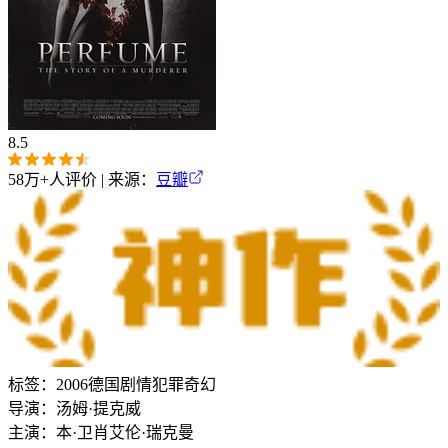
8.5
58万+
人评价 | 来源：
豆瓣
标签：
2006
德国
剧情
犯罪
奇幻
导演：
汤姆·提克威
主演：
本·卫肖
艾伦·瑞克曼