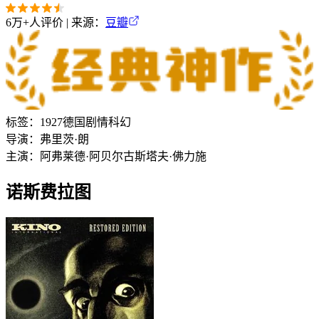
6万+
人评价 | 来源：
豆瓣
标签：
1927
德国
剧情
科幻
导演：
弗里茨·朗
主演：
阿弗莱德·阿贝尔
古斯塔夫·佛力施
诺斯费拉图