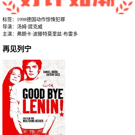
标签：
1998
德国
动作
惊悚
犯罪
导演：
汤姆·提克威
主演：
弗朗卡·波滕特
莫里兹·布雷多
再见列宁