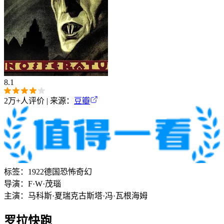
8.1
2万+
人评价 | 来源：
豆瓣
标签：
1922
德国
恐怖
奇幻
导演：
F·W·茂瑙
主演：
马科斯·夏瑞克
古斯塔·冯·瓦根海姆
罗拉快跑