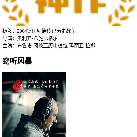
标签：
2004
德国
剧情
传记
历史
战争
导演：
奥利弗·希施比格尔
主演：
布鲁诺·冈茨
亚历山德拉·玛丽亚·拉娜
窃听风暴