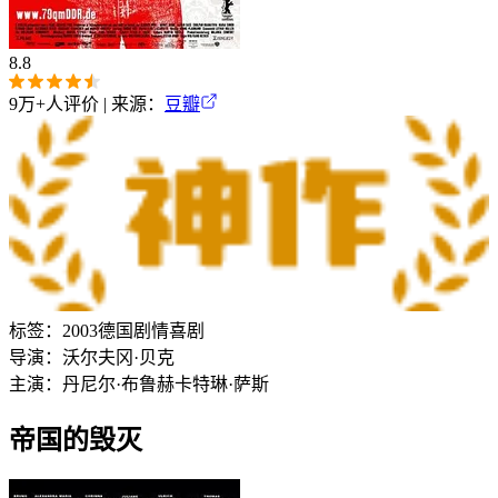
8.8
9万+
人评价 | 来源：
豆瓣
标签：
2003
德国
剧情
喜剧
导演：
沃尔夫冈·贝克
主演：
丹尼尔·布鲁赫
卡特琳·萨斯
帝国的毁灭