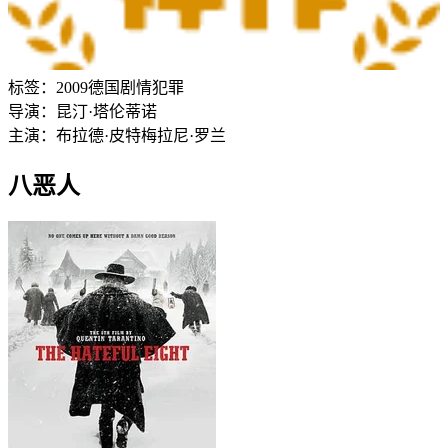
标签：
2009
德国
剧情
犯罪
导演：
昆汀·塔伦蒂诺
主演：
布拉德·皮特
梅拉尼·罗兰
八恶人