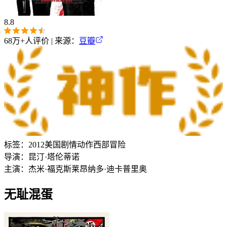
8.8
68万+
人评价 | 来源：
豆瓣
标签：
2012
美国
剧情
动作
西部
冒险
导演：
昆汀·塔伦蒂诺
主演：
杰米·福克斯
莱昂纳多·迪卡普里奥
无耻混蛋