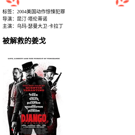
标签：
2004
美国
动作
惊悚
犯罪
导演：
昆汀·塔伦蒂诺
主演：
乌玛·瑟曼
大卫·卡拉丁
被解救的姜戈