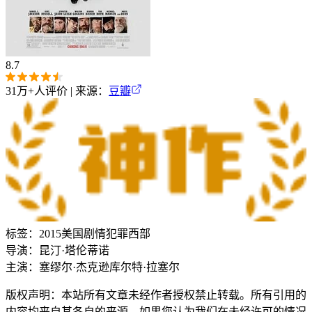
8.7
31万+
人评价 | 来源：
豆瓣
标签：
2015
美国
剧情
犯罪
西部
导演：
昆汀·塔伦蒂诺
主演：
塞缪尔·杰克逊
库尔特·拉塞尔
版权声明：本站所有文章未经作者授权禁止转载。所有引用的
内容均来自其各自的来源。如果您认为我们在未经许可的情况