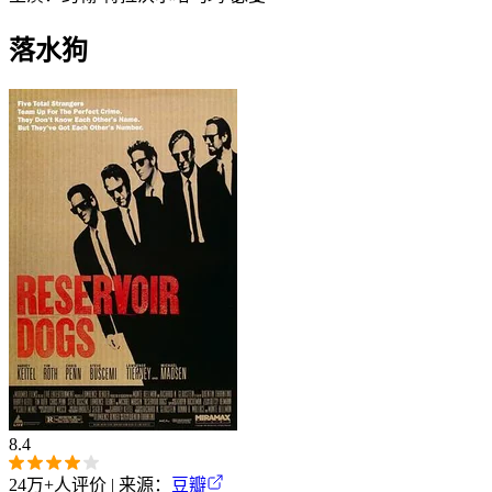
落水狗
8.4
24万+
人评价 | 来源：
豆瓣