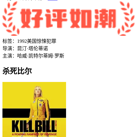
标签：
1992
美国
惊悚
犯罪
导演：
昆汀·塔伦蒂诺
主演：
哈威·凯特尔
蒂姆·罗斯
杀死比尔