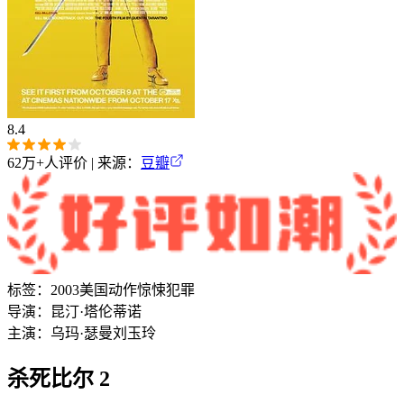
8.4
62万+
人评价 | 来源：
豆瓣
标签：
2003
美国
动作
惊悚
犯罪
导演：
昆汀·塔伦蒂诺
主演：
乌玛·瑟曼
刘玉玲
杀死比尔 2