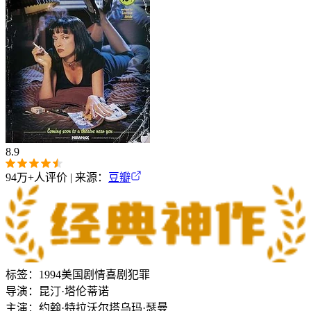
8.9
94万+
人评价 | 来源：
豆瓣
标签：
1994
美国
剧情
喜剧
犯罪
导演：
昆汀·塔伦蒂诺
主演：
约翰·特拉沃尔塔
乌玛·瑟曼