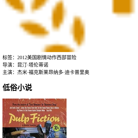
标签：
2012
美国
剧情
动作
西部
冒险
导演：
昆汀·塔伦蒂诺
主演：
杰米·福克斯
莱昂纳多·迪卡普里奥
低俗小说