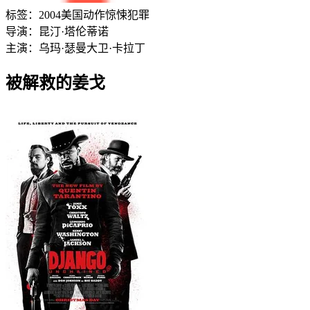
标签：
2004
美国
动作
惊悚
犯罪
导演：
昆汀·塔伦蒂诺
主演：
乌玛·瑟曼
大卫·卡拉丁
被解救的姜戈