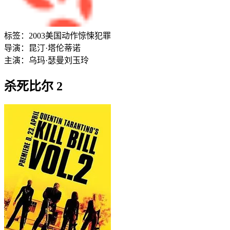
标签：
2003
美国
动作
惊悚
犯罪
导演：
昆汀·塔伦蒂诺
主演：
乌玛·瑟曼
刘玉玲
杀死比尔 2