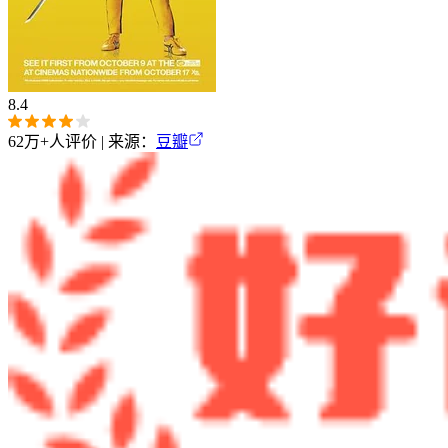
8.4
62万+
人评价 | 来源：
豆瓣