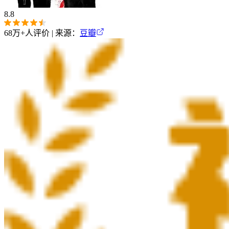
8.8
68万+
人评价 | 来源：
豆瓣