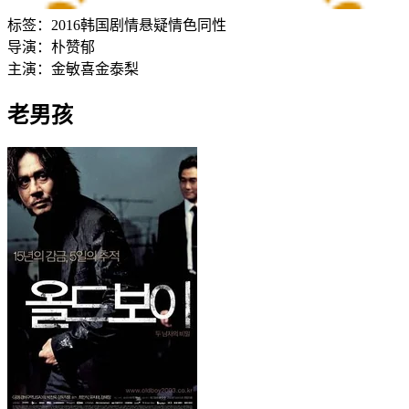
标签：
2016
韩国
剧情
悬疑
情色
同性
导演：
朴赞郁
主演：
金敏喜
金泰梨
老男孩