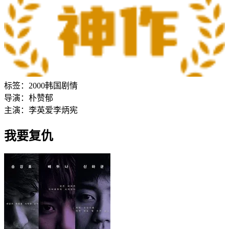
标签：
2000
韩国
剧情
导演：
朴赞郁
主演：
李英爱
李炳宪
我要复仇