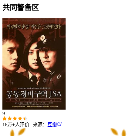
共同警备区
9
16万+
人评价 | 来源：
豆瓣