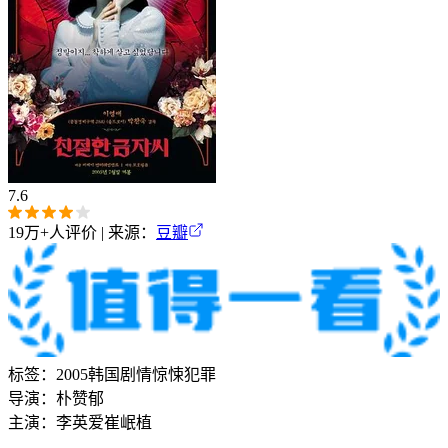
7.6
19万+
人评价 | 来源：
豆瓣
标签：
2005
韩国
剧情
惊悚
犯罪
导演：
朴赞郁
主演：
李英爱
崔岷植