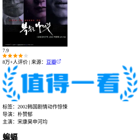
7.9
8万+
人评价 | 来源：
豆瓣
标签：
2002
韩国
剧情
动作
惊悚
导演：
朴赞郁
主演：
宋康昊
申河均
蝙蝠