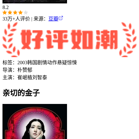
8.2
33万+
人评价 | 来源：
豆瓣
标签：
2003
韩国
剧情
动作
悬疑
惊悚
导演：
朴赞郁
主演：
崔岷植
刘智泰
亲切的金子