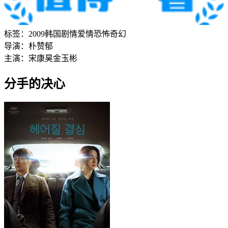
标签：
2009
韩国
剧情
爱情
恐怖
奇幻
导演：
朴赞郁
主演：
宋康昊
金玉彬
分手的决心