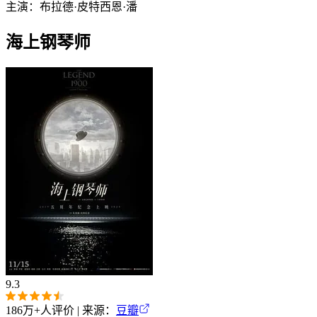
主演：
布拉德·皮特
西恩·潘
海上钢琴师
9.3
186万+
人评价 | 来源：
豆瓣