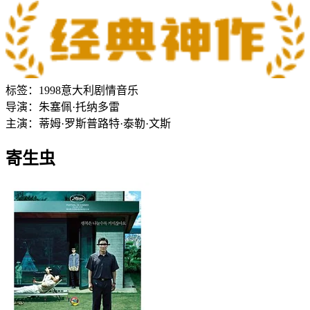
标签：
1998
意大利
剧情
音乐
导演：
朱塞佩·托纳多雷
主演：
蒂姆·罗斯
普路特·泰勒·文斯
寄生虫