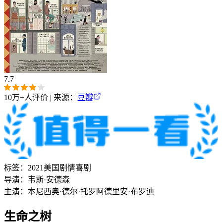
7.7
10万+
人评价 | 来源：
豆瓣
标签：
2021
美国
剧情
喜剧
导演：
韦斯·安德森
主演：
本尼西奥·德尔·托罗
阿德里安·布罗迪
生命之树