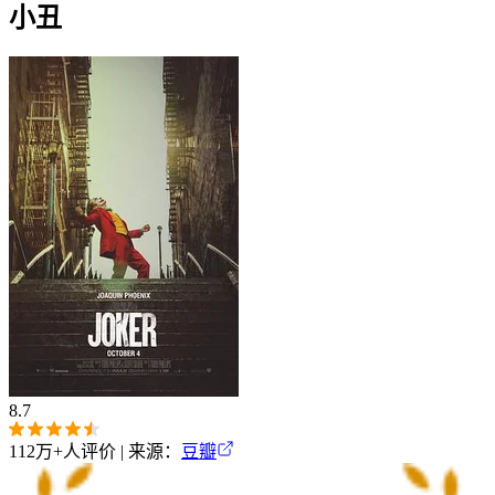
小丑
8.7
112万+
人评价 | 来源：
豆瓣