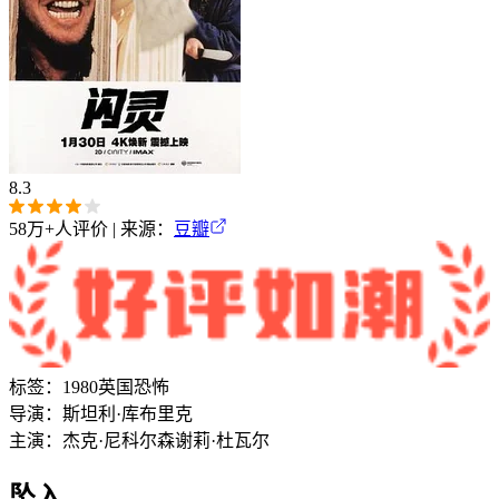
8.3
58万+
人评价 | 来源：
豆瓣
标签：
1980
英国
恐怖
导演：
斯坦利·库布里克
主演：
杰克·尼科尔森
谢莉·杜瓦尔
坠入