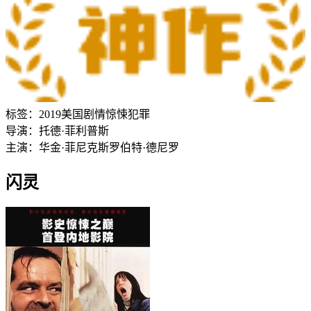
标签：
2019
美国
剧情
惊悚
犯罪
导演：
托德·菲利普斯
主演：
华金·菲尼克斯
罗伯特·德尼罗
闪灵