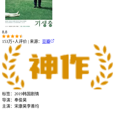
8.8
153万+
人评价 | 来源：
豆瓣
标签：
2019
韩国
剧情
导演：
奉俊昊
主演：
宋康昊
李善均