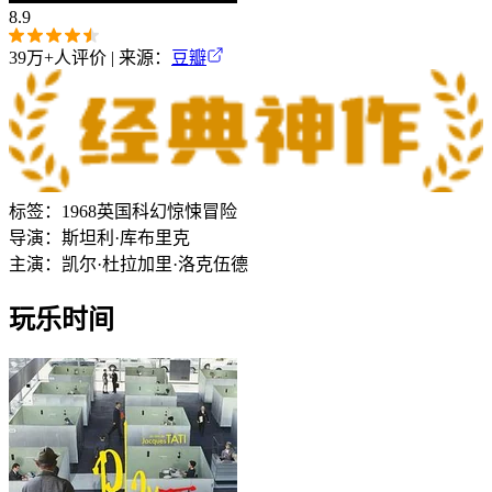
8.9
39万+
人评价 | 来源：
豆瓣
标签：
1968
英国
科幻
惊悚
冒险
导演：
斯坦利·库布里克
主演：
凯尔·杜拉
加里·洛克伍德
玩乐时间