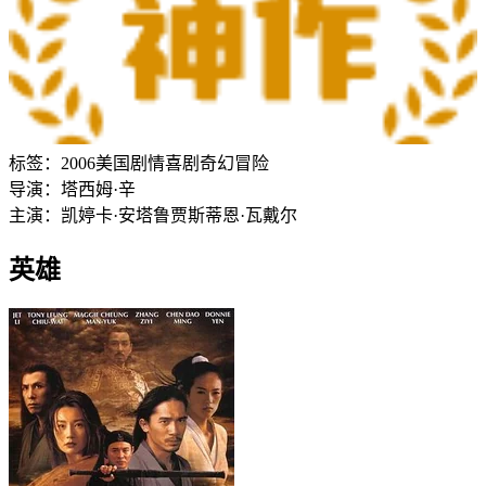
标签：
2006
美国
剧情
喜剧
奇幻
冒险
导演：
塔西姆·辛
主演：
凯婷卡·安塔鲁
贾斯蒂恩·瓦戴尔
英雄