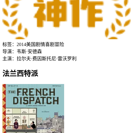
标签：
2014
美国
剧情
喜剧
冒险
导演：
韦斯·安德森
主演：
拉尔夫·费因斯
托尼·雷沃罗利
法兰西特派