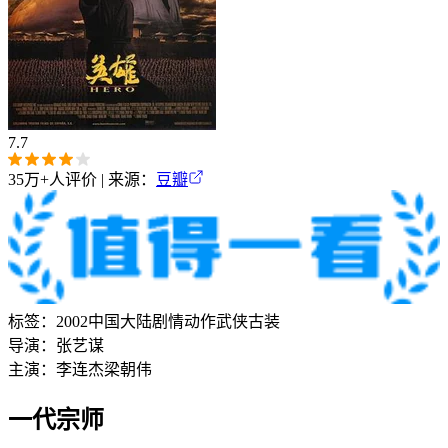
7.7
35万+
人评价 | 来源：
豆瓣
标签：
2002
中国大陆
剧情
动作
武侠
古装
导演：
张艺谋
主演：
李连杰
梁朝伟
一代宗师