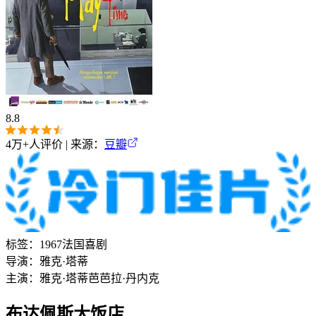
8.8
4万+
人评价 | 来源：
豆瓣
标签：
1967
法国
喜剧
导演：
雅克·塔蒂
主演：
雅克·塔蒂
芭芭拉·丹内克
布达佩斯大饭店