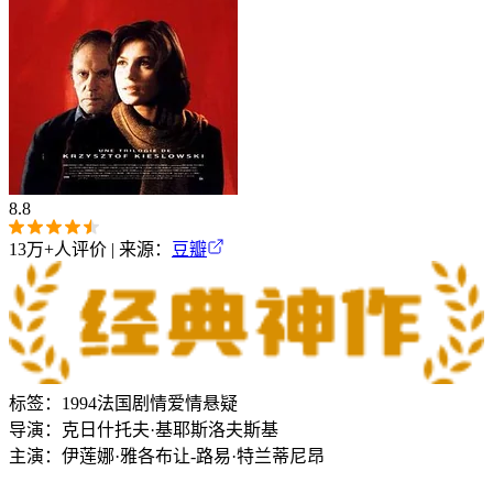
8.8
13万+
人评价 | 来源：
豆瓣
标签：
1994
法国
剧情
爱情
悬疑
导演：
克日什托夫·基耶斯洛夫斯基
主演：
伊莲娜·雅各布
让-路易·特兰蒂尼昂