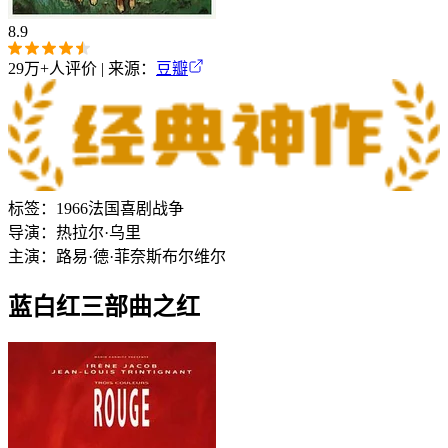
8.9
29万+
人评价 | 来源：
豆瓣
标签：
1966
法国
喜剧
战争
导演：
热拉尔·乌里
主演：
路易·德·菲奈斯
布尔维尔
蓝白红三部曲之红