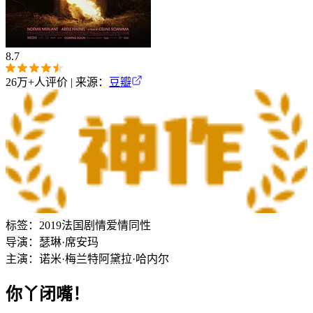
8.7
26万+
人评价 | 来源：
豆瓣
标签：
2019
法国
剧情
爱情
同性
导演：
瑟琳·席安玛
主演：
诺米·梅兰特
阿黛拉·哈内尔
你丫闭嘴！