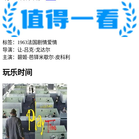
标签：
1963
法国
剧情
爱情
导演：
让-吕克·戈达尔
主演：
碧姬·芭铎
米歇尔·皮科利
玩乐时间