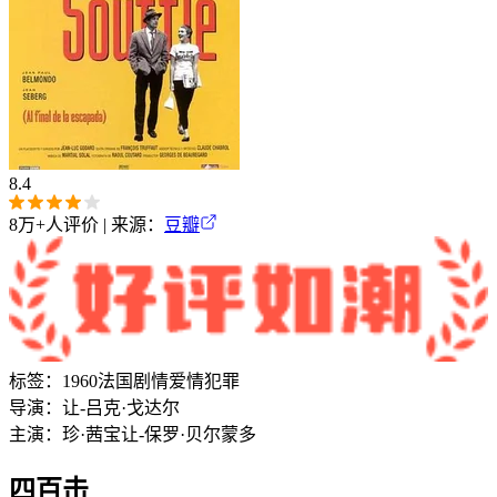
8.4
8万+
人评价 | 来源：
豆瓣
标签：
1960
法国
剧情
爱情
犯罪
导演：
让-吕克·戈达尔
主演：
珍·茜宝
让-保罗·贝尔蒙多
四百击