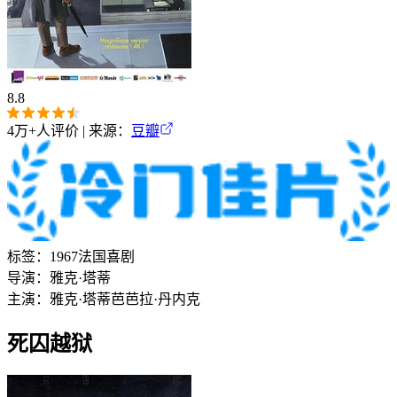
8.8
4万+
人评价 | 来源：
豆瓣
标签：
1967
法国
喜剧
导演：
雅克·塔蒂
主演：
雅克·塔蒂
芭芭拉·丹内克
死囚越狱