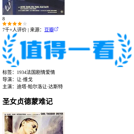
8
7千+
人评价 | 来源：
豆瓣
标签：
1934
法国
剧情
爱情
导演：
让·维戈
主演：
迪塔·帕尔洛
让·达斯特
圣女贞德蒙难记