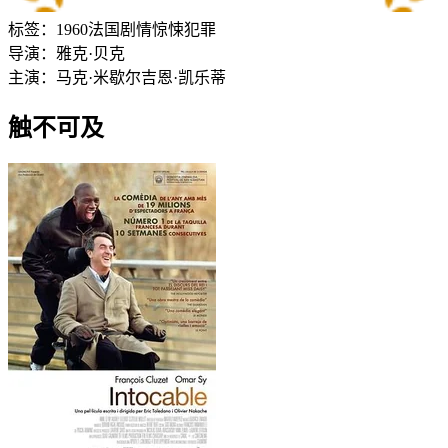
标签：
1960
法国
剧情
惊悚
犯罪
导演：
雅克·贝克
主演：
马克·米歇尔
吉恩·凯乐蒂
触不可及