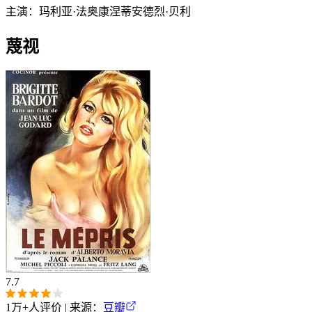
主演：
玛利亚·法奥康涅蒂
安德烈·贝利
蔑视
7.7
1万+
人评价 | 来源：
豆瓣