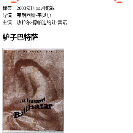
标签：
2003
法国
喜剧
犯罪
导演：
弗朗西斯·韦贝尔
主演：
热拉尔·德帕迪约
让·雷诺
驴子巴特萨