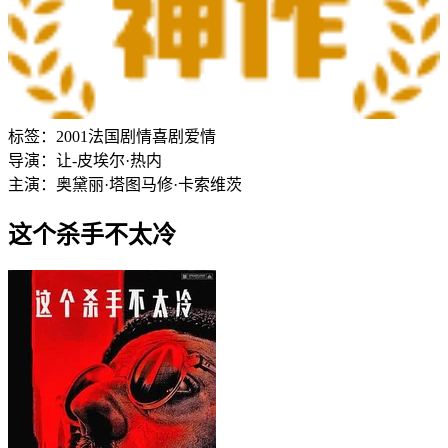
标签：
2001
法国
剧情
喜剧
爱情
导演：
让-皮埃尔·热内
主演：
奥黛丽·塔图
马修·卡索维茨
这个杀手不太冷