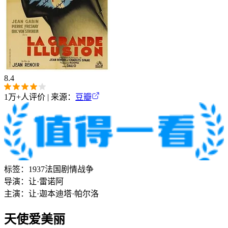
8.4
1万+
人评价 | 来源：
豆瓣
标签：
1937
法国
剧情
战争
导演：
让·雷诺阿
主演：
让·迦本
迪塔·帕尔洛
天使爱美丽