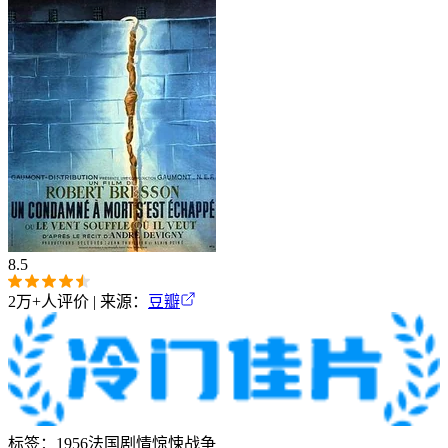
8.5
2万+
人评价 | 来源：
豆瓣
标签：
1956
法国
剧情
惊悚
战争