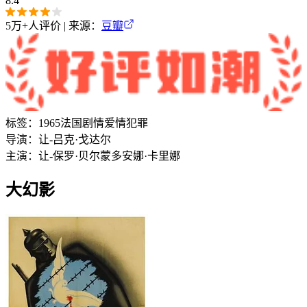
8.4
5万+
人评价 | 来源：
豆瓣
标签：
1965
法国
剧情
爱情
犯罪
导演：
让-吕克·戈达尔
主演：
让-保罗·贝尔蒙多
安娜·卡里娜
大幻影