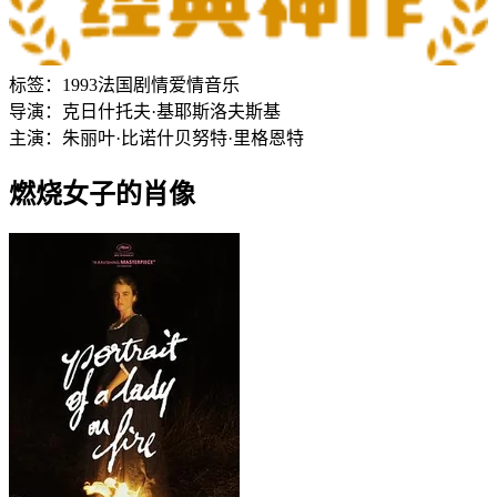
标签：
1993
法国
剧情
爱情
音乐
导演：
克日什托夫·基耶斯洛夫斯基
主演：
朱丽叶·比诺什
贝努特·里格恩特
燃烧女子的肖像