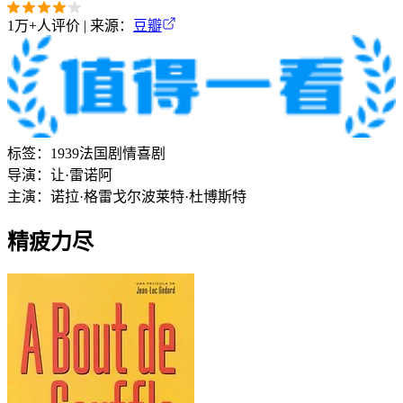
1万+
人评价 | 来源：
豆瓣
标签：
1939
法国
剧情
喜剧
导演：
让·雷诺阿
主演：
诺拉·格雷戈尔
波莱特·杜博斯特
精疲力尽