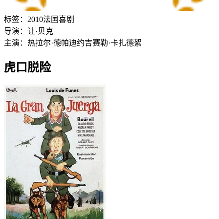
标签：
2010
法国
喜剧
导演：
让·贝克
主演：
热拉尔·德帕迪约
吉赛勒·卡扎德絮
虎口脱险