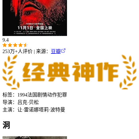
9.4
253万+
人评价 | 来源：
豆瓣
标签：
1994
法国
剧情
动作
犯罪
导演：
吕克·贝松
主演：
让·雷诺
娜塔莉·波特曼
洞