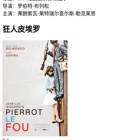
导演：
罗伯特·布列松
主演：
弗朗索瓦·莱特瑞尔
查尔斯·勒克莱恩
狂人皮埃罗