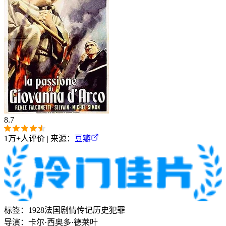
8.7
1万+
人评价 | 来源：
豆瓣
标签：
1928
法国
剧情
传记
历史
犯罪
导演：
卡尔·西奥多·德莱叶