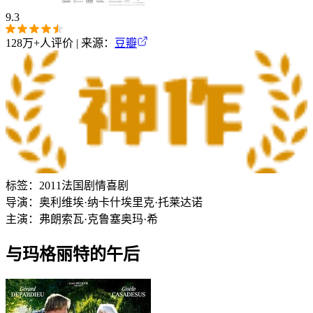
9.3
128万+
人评价 | 来源：
豆瓣
标签：
2011
法国
剧情
喜剧
导演：
奥利维埃·纳卡什
埃里克·托莱达诺
主演：
弗朗索瓦·克鲁塞
奥玛·希
与玛格丽特的午后