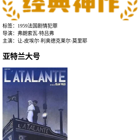
标签：
1959
法国
剧情
犯罪
导演：
弗朗索瓦·特吕弗
主演：
让-皮埃尔·利奥德
克莱尔·莫里耶
亚特兰大号