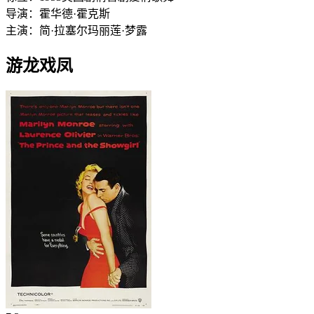
导演：
霍华德·霍克斯
主演：
简·拉塞尔
玛丽莲·梦露
游龙戏凤