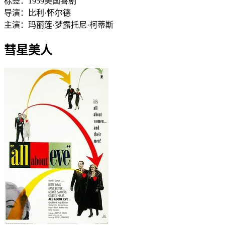
标签：
1959
美国
喜剧
导演：
比利·怀尔德
主演：
玛丽莲·梦露
托尼·柯蒂斯
彗星美人