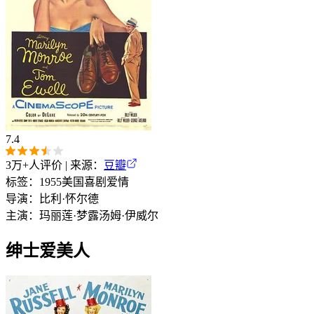
7.4
3万+
人评价 | 来源：
豆瓣
标签：
1955
美国
喜剧
爱情
导演：
比利·怀尔德
主演：
玛丽莲·梦露
汤姆·伊威尔
绅士爱美人