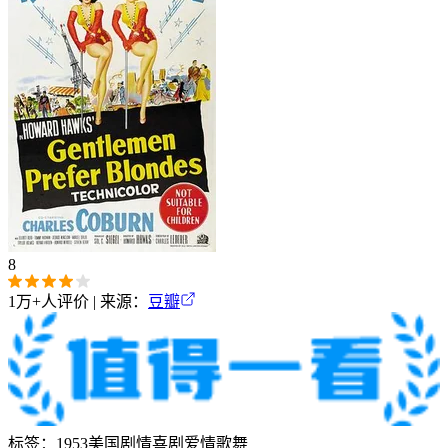
8
1万+
人评价 | 来源：
豆瓣
标签：
1953
美国
剧情
喜剧
爱情
歌舞