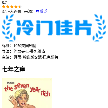
8.7
3万+
人评价 | 来源：
豆瓣
标签：
1950
美国
剧情
导演：
约瑟夫·L·曼凯维奇
主演：
贝蒂·戴维斯
安妮·巴克斯特
七年之痒