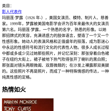
类目：
影人代表作
玛丽莲·梦露（1926 年-），美国女演员、模特、制片人、慈善
家。1999年，梦露被美国电影学会评为百年来最伟大的女演员
第六名。玛丽莲·梦露，一个熟悉的名字，熟悉的形像。以她
那招牌式的笑容，充满诱惑力的肢体语言，塑造了一个又一个
性感形象。她动人的表演风格和正值盛年的殒落，成为影迷心
中永远的性感符号和流行文化的代表性人物。很多人成长过程
中都或多或少见过她那些照片，并记忆深刻：那张穿着白色裙
子在纽约大街上，裙子被地下热气吹得张开了喇叭的黑白照；
那张面对镜头两眼微阖、双唇微翘的；在沙发上裸露那双美腿
的。这些照片不再是照片，而成了一种特殊情感的传达，一种
纯真性感的定格。
热情如火