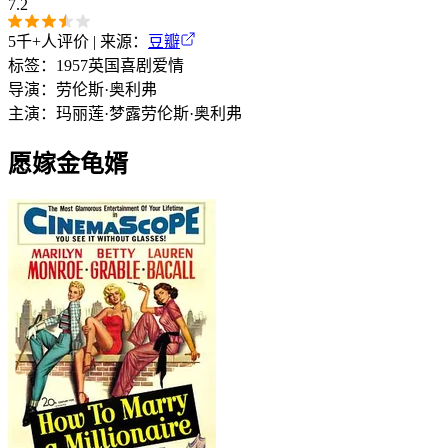
7.2
5千+
人评价 | 来源：
豆瓣
标签：
1957
英国
喜剧
爱情
导演：
劳伦斯·奥利弗
主演：
玛丽莲·梦露
劳伦斯·奥利弗
愿嫁金龟婿