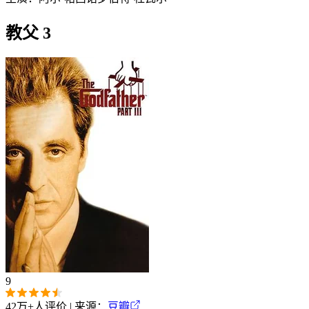
教父 3
9
42万+
人评价 | 来源：
豆瓣