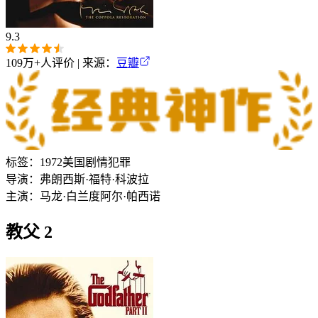
9.3
109万+
人评价 | 来源：
豆瓣
标签：
1972
美国
剧情
犯罪
导演：
弗朗西斯·福特·科波拉
主演：
马龙·白兰度
阿尔·帕西诺
教父 2