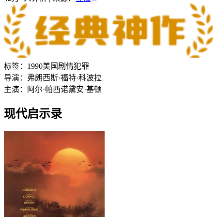
标签：
1990
美国
剧情
犯罪
导演：
弗朗西斯·福特·科波拉
主演：
阿尔·帕西诺
黛安·基顿
现代启示录