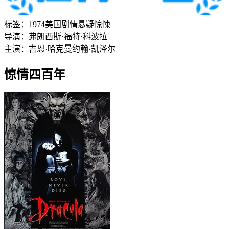
标签：
1974
美国
剧情
悬疑
惊悚
导演：
弗朗西斯·福特·科波拉
主演：
吉恩·哈克曼
约翰·凯泽尔
惊情四百年