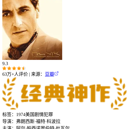
9.3
63万+
人评价 | 来源：
豆瓣
标签：
1974
美国
剧情
犯罪
导演：
弗朗西斯·福特·科波拉
主演：
阿尔·帕西诺
罗伯特·杜瓦尔