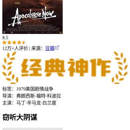
8.5
12万+
人评价 | 来源：
豆瓣
标签：
1979
美国
剧情
战争
导演：
弗朗西斯·福特·科波拉
主演：
马丁·辛
马龙·白兰度
窃听大阴谋