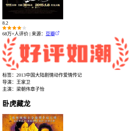
8.2
68万+
人评价 | 来源：
豆瓣
标签：
2013
中国大陆
剧情
动作
爱情
传记
导演：
王家卫
主演：
梁朝伟
章子怡
卧虎藏龙