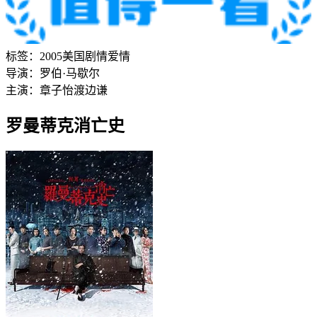
标签：
2005
美国
剧情
爱情
导演：
罗伯·马歇尔
主演：
章子怡
渡边谦
罗曼蒂克消亡史‎