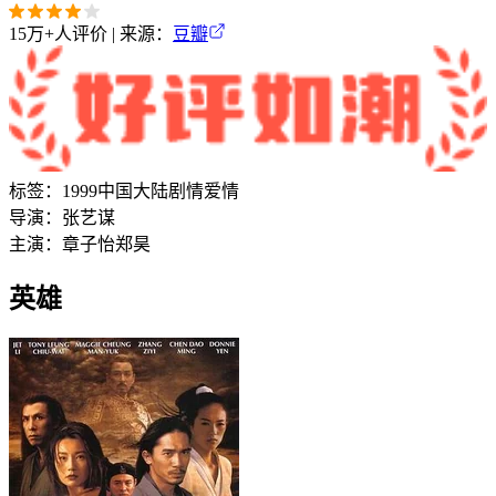
15万+
人评价 | 来源：
豆瓣
标签：
1999
中国大陆
剧情
爱情
导演：
张艺谋
主演：
章子怡
郑昊
英雄‎