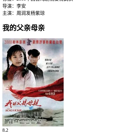
导演：
李安
主演：
周润发
杨紫琼
我的父亲母亲‎
8.2