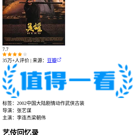
7.7
35万+
人评价 | 来源：
豆瓣
标签：
2002
中国大陆
剧情
动作
武侠
古装
导演：
张艺谋
主演：
李连杰
梁朝伟
艺伎回忆录