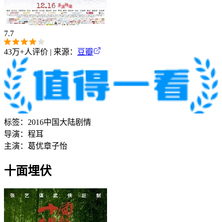
7.7
43万+
人评价 | 来源：
豆瓣
标签：
2016
中国大陆
剧情
导演：
程耳
主演：
葛优
章子怡
十面埋伏‎