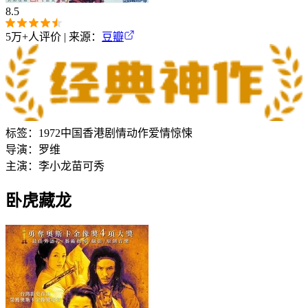
8.5
5万+
人评价 | 来源：
豆瓣
标签：
1972
中国香港
剧情
动作
爱情
惊悚
导演：
罗维
主演：
李小龙
苗可秀
卧虎藏龙