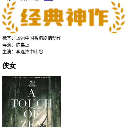
标签：
1994
中国香港
剧情
动作
导演：
陈嘉上
主演：
李连杰
中山忍
侠女