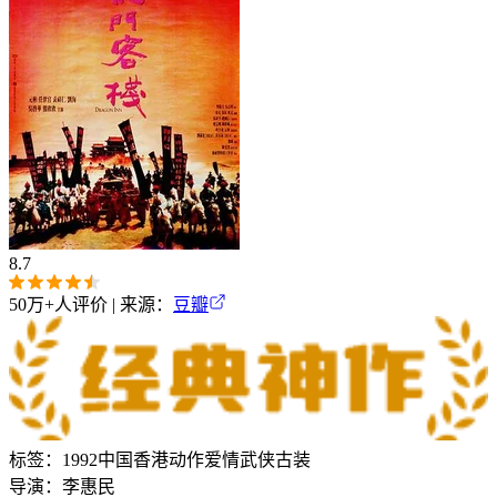
8.7
50万+
人评价 | 来源：
豆瓣
标签：
1992
中国香港
动作
爱情
武侠
古装
导演：
李惠民