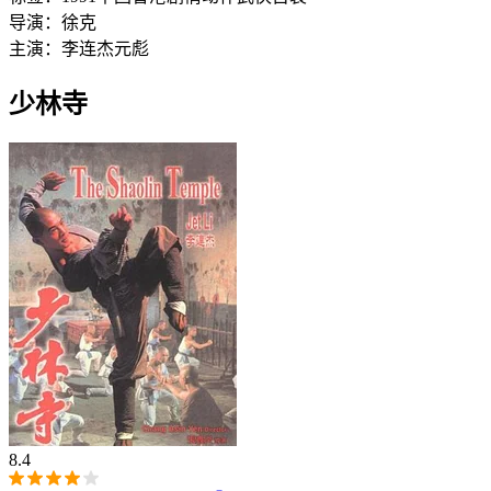
导演：
徐克
主演：
李连杰
元彪
少林寺
8.4