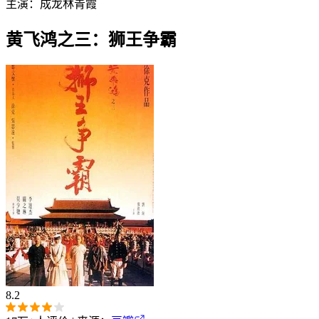
主演：
成龙
林青霞
黄飞鸿之三：狮王争霸
8.2