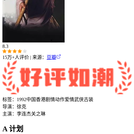
8.3
15万+
人评价 | 来源：
豆瓣
标签：
1992
中国香港
剧情
动作
爱情
武侠
古装
导演：
徐克
主演：
李连杰
关之琳
A 计划