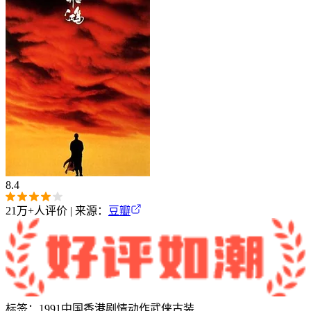
8.4
21万+
人评价 | 来源：
豆瓣
标签：
1991
中国香港
剧情
动作
武侠
古装