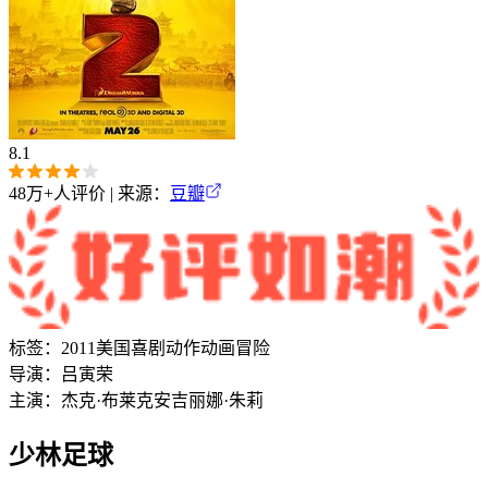
8.1
48万+
人评价 | 来源：
豆瓣
标签：
2011
美国
喜剧
动作
动画
冒险
导演：
吕寅荣
主演：
杰克·布莱克
安吉丽娜·朱莉
少林足球