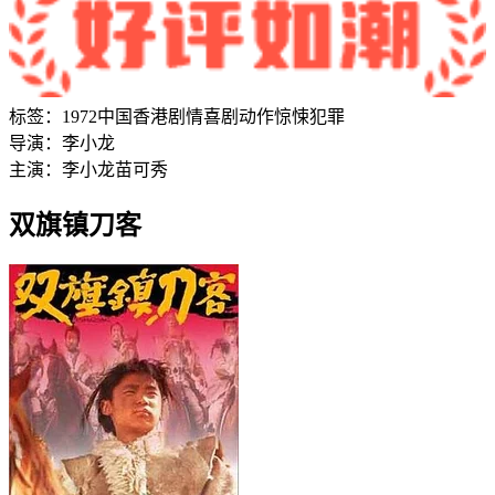
标签：
1972
中国香港
剧情
喜剧
动作
惊悚
犯罪
导演：
李小龙
主演：
李小龙
苗可秀
双旗镇刀客