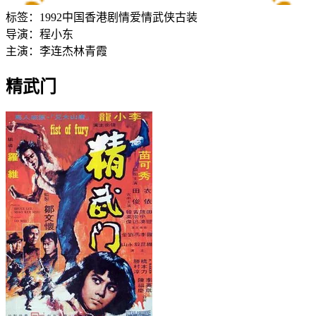
标签：
1992
中国香港
剧情
爱情
武侠
古装
导演：
程小东
主演：
李连杰
林青霞
精武门