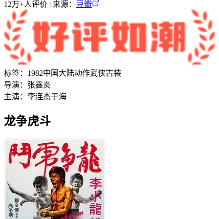
12万+
人评价 | 来源：
豆瓣
标签：
1982
中国大陆
动作
武侠
古装
导演：
张鑫炎
主演：
李连杰
于海
龙争虎斗