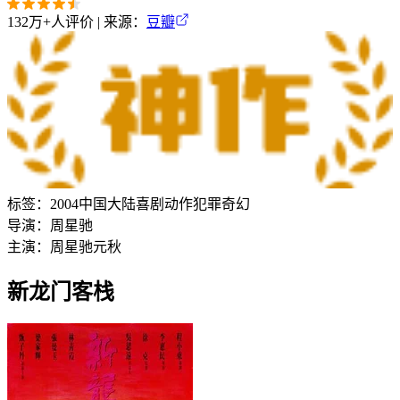
132万+
人评价 | 来源：
豆瓣
标签：
2004
中国大陆
喜剧
动作
犯罪
奇幻
导演：
周星驰
主演：
周星驰
元秋
新龙门客栈