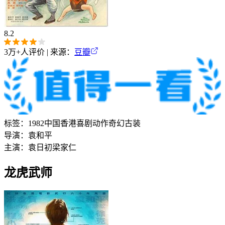
8.2
3万+
人评价 | 来源：
豆瓣
标签：
1982
中国香港
喜剧
动作
奇幻
古装
导演：
袁和平
主演：
袁日初
梁家仁
龙虎武师