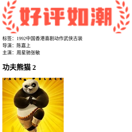
标签：
1992
中国香港
喜剧
动作
武侠
古装
导演：
陈嘉上
主演：
周星驰
张敏
功夫熊猫 2