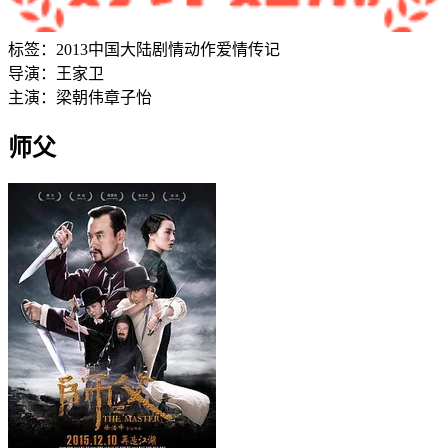
标签：
2013
中国大陆
剧情
动作
爱情
传记
导演：
王家卫
主演：
梁朝伟
章子怡
师父