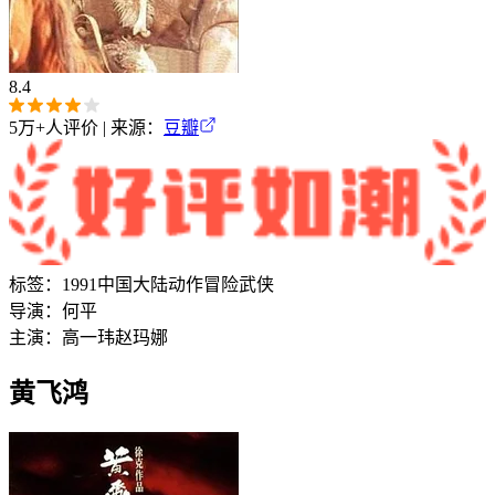
8.4
5万+
人评价 | 来源：
豆瓣
标签：
1991
中国大陆
动作
冒险
武侠
导演：
何平
主演：
高一玮
赵玛娜
黄飞鸿