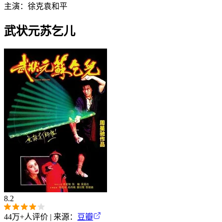
主演：
徐克
袁和平
武状元苏乞儿
8.2
44万+
人评价 | 来源：
豆瓣