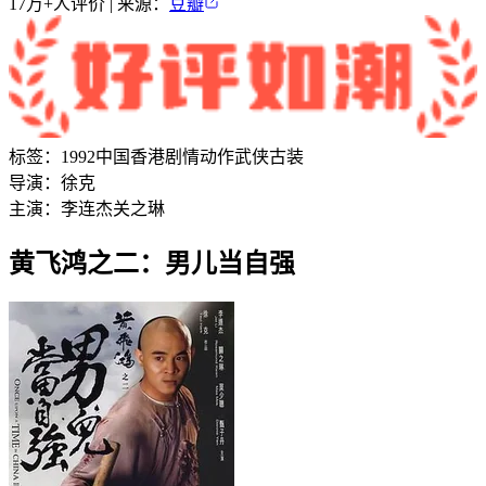
17万+
人评价 | 来源：
豆瓣
标签：
1992
中国香港
剧情
动作
武侠
古装
导演：
徐克
主演：
李连杰
关之琳
黄飞鸿之二：男儿当自强