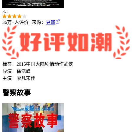
8.1
36万+
人评价 | 来源：
豆瓣
标签：
2015
中国大陆
剧情
动作
武侠
导演：
徐浩峰
主演：
廖凡
宋佳
警察故事