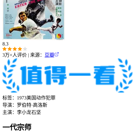
8.3
3万+
人评价 | 来源：
豆瓣
标签：
1973
美国
动作
犯罪
导演：
罗伯特·高洛斯
主演：
李小龙
石坚
一代宗师