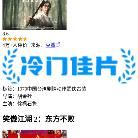
8.6
4万+
人评价 | 来源：
豆瓣
标签：
1970
中国台湾
剧情
动作
武侠
古装
导演：
胡金铨
主演：
徐枫
石隽
笑傲江湖 2：东方不败