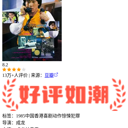
8.2
13万+
人评价 | 来源：
豆瓣
标签：
1985
中国香港
喜剧
动作
惊悚
犯罪
导演：
成龙