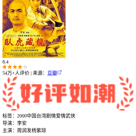
8.4
54万+
人评价 | 来源：
豆瓣
标签：
2000
中国台湾
剧情
爱情
武侠
导演：
李安
主演：
周润发
杨紫琼