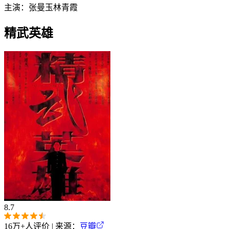
主演：
张曼玉
林青霞
精武英雄
8.7
16万+
人评价 | 来源：
豆瓣