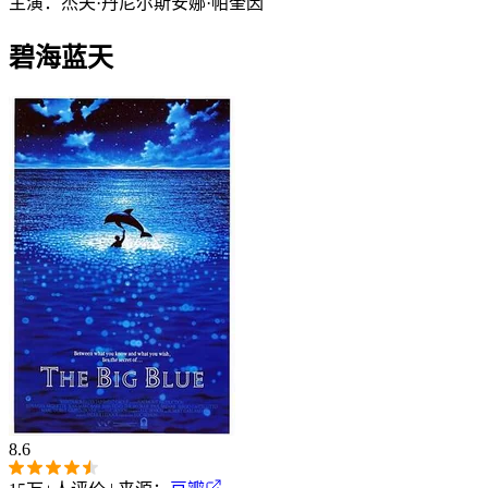
主演：
杰夫·丹尼尔斯
安娜·帕奎因
碧海蓝天
8.6