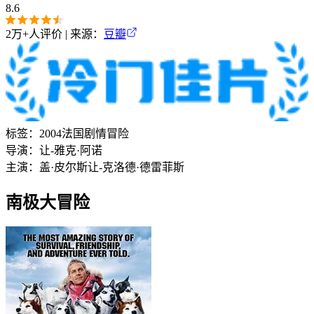
8.6
2万+
人评价 | 来源：
豆瓣
标签：
2004
法国
剧情
冒险
导演：
让-雅克·阿诺
主演：
盖·皮尔斯
让-克洛德·德雷菲斯
南极大冒险