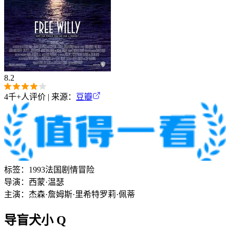
8.2
4千+
人评价 | 来源：
豆瓣
标签：
1993
法国
剧情
冒险
导演：
西蒙·温瑟
主演：
杰森·詹姆斯·里希特
罗莉·佩蒂
导盲犬小 Q