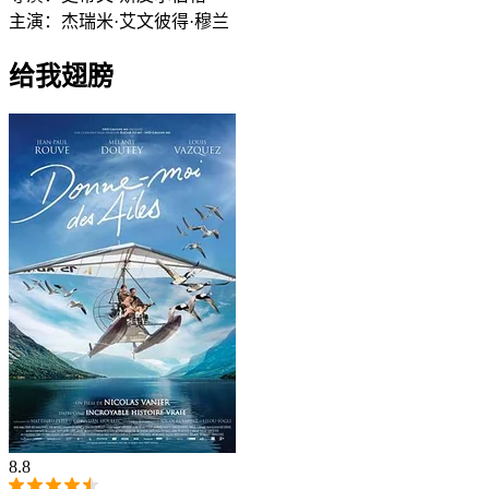
主演：
杰瑞米·艾文
彼得·穆兰
给我翅膀
8.8