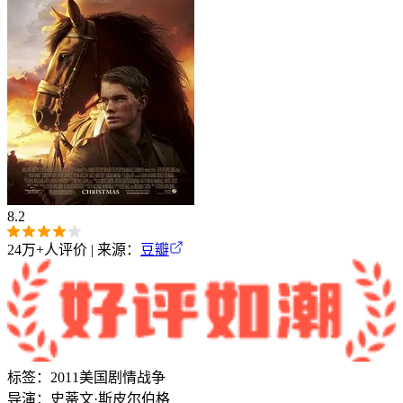
8.2
24万+
人评价 | 来源：
豆瓣
标签：
2011
美国
剧情
战争
导演：
史蒂文·斯皮尔伯格