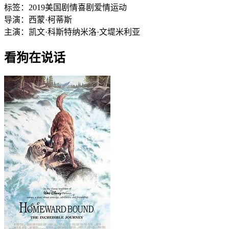
标签：
2019
美国
剧情
喜剧
爱情
运动
导演：
西蒙·柯蒂斯
主演：
凯文·科斯特纳
米洛·文堤米利亚
看狗在说话