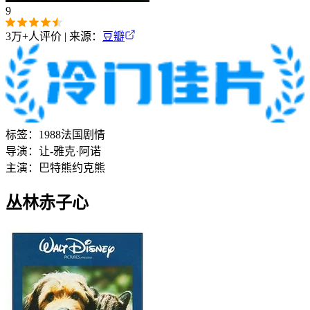
9
3万+
人评价 | 来源：
豆瓣
标签：
1988
法国
剧情
导演：
让-雅克·阿诺
主演：
巴特熊
约克熊
丛林赤子心