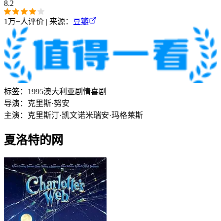
8.2
1万+
人评价 | 来源：
豆瓣
标签：
1995
澳大利亚
剧情
喜剧
导演：
克里斯·努安
主演：
克里斯汀·凯文诺
米瑞安·玛格莱斯
夏洛特的网