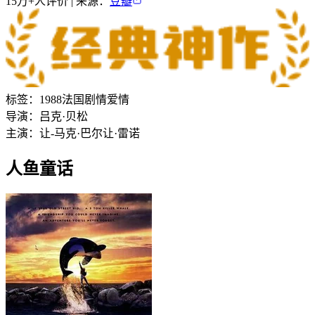
15万+
人评价 | 来源：
豆瓣
标签：
1988
法国
剧情
爱情
导演：
吕克·贝松
主演：
让-马克·巴尔
让·雷诺
人鱼童话