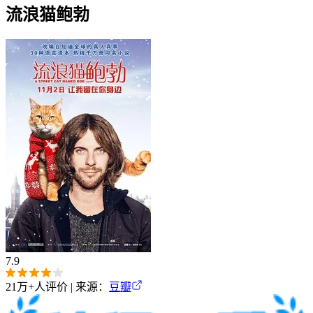
流浪猫鲍勃
7.9
21万+
人评价 | 来源：
豆瓣