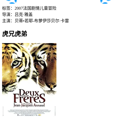
标签：
2007
法国
剧情
儿童
冒险
导演：
吕克·雅盖
主演：
贝蒂•若耶-布萝
伊莎贝尔·卡雷
虎兄虎弟