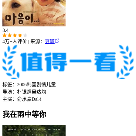
8.4
4万+
人评价 | 来源：
豆瓣
标签：
2006
韩国
剧情
儿童
导演：
朴银炯
吴达均
主演：
俞承豪
Dal-i
我在雨中等你