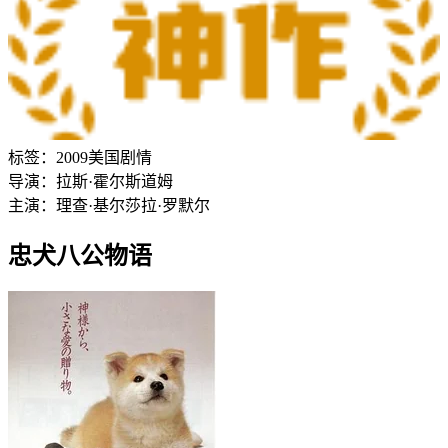
标签：
2009
美国
剧情
导演：
拉斯·霍尔斯道姆
主演：
理查·基尔
莎拉·罗默尔
忠犬八公物语