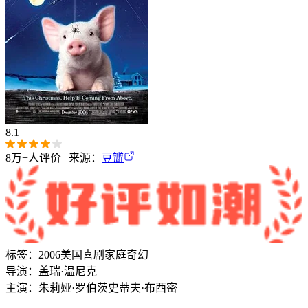
8.1
8万+
人评价 | 来源：
豆瓣
标签：
2006
美国
喜剧
家庭
奇幻
导演：
盖瑞·温尼克
主演：
朱莉娅·罗伯茨
史蒂夫·布西密