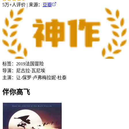
5万+
人评价 | 来源：
豆瓣
标签：
2019
法国
冒险
导演：
尼古拉·瓦尼埃
主演：
让-保罗·卢弗
梅拉妮·杜泰
伴你高飞