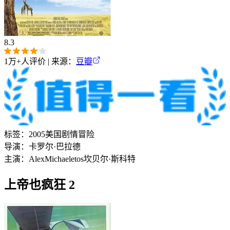
8.3
1万+
人评价 | 来源：
豆瓣
标签：
2005
美国
剧情
冒险
导演：
卡罗尔·巴拉德
主演：
Alex
Michaeletos
坎贝尔·斯科特
上帝也疯狂 2