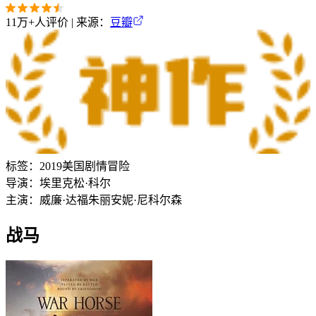
11万+
人评价 | 来源：
豆瓣
标签：
2019
美国
剧情
冒险
导演：
埃里克松·科尔
主演：
威廉·达福
朱丽安妮·尼科尔森
战马