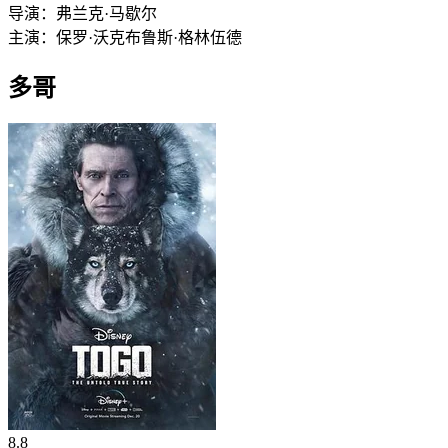
导演：
弗兰克·马歇尔
主演：
保罗·沃克
布鲁斯·格林伍德
多哥
8.8