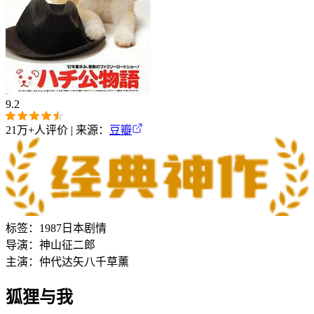
9.2
21万+
人评价 | 来源：
豆瓣
标签：
1987
日本
剧情
导演：
神山征二郎
主演：
仲代达矢
八千草薰
狐狸与我