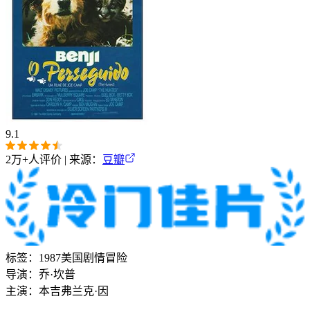
9.1
2万+
人评价 | 来源：
豆瓣
标签：
1987
美国
剧情
冒险
导演：
乔·坎普
主演：
本吉
弗兰克·因