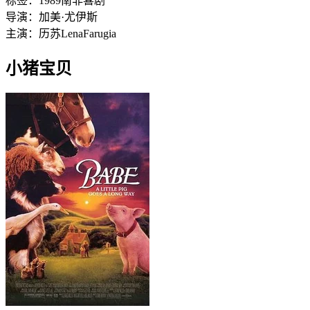
标签：
1989
南非
喜剧
导演：
加美·尤伊斯
主演：
历苏
Lena
Farugia
小猪宝贝