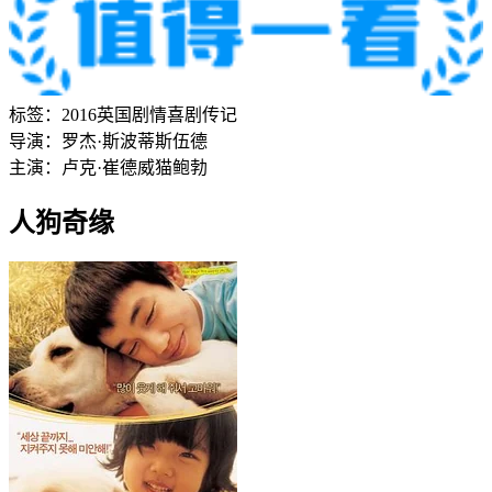
标签：
2016
英国
剧情
喜剧
传记
导演：
罗杰·斯波蒂斯伍德
主演：
卢克·崔德威
猫鲍勃
人狗奇缘