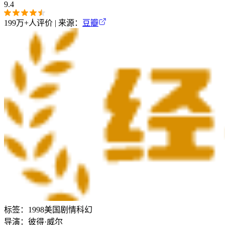
9.4
199万+
人评价 | 来源：
豆瓣
标签：
1998
美国
剧情
科幻
导演：
彼得·威尔