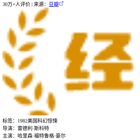
30万+
人评价 | 来源：
豆瓣
标签：
1982
美国
科幻
惊悚
导演：
雷德利·斯科特
主演：
哈里森·福特
鲁格·豪尔