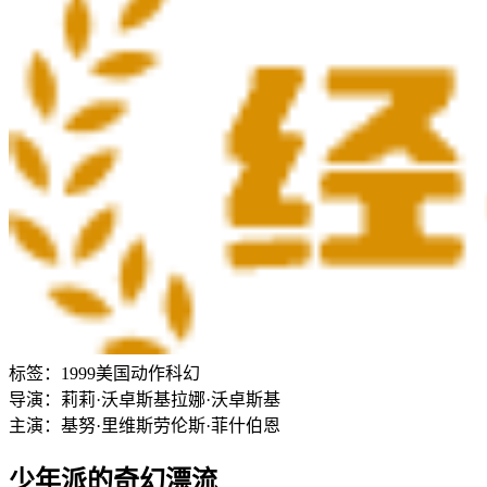
标签：
1999
美国
动作
科幻
导演：
莉莉·沃卓斯基
拉娜·沃卓斯基
主演：
基努·里维斯
劳伦斯·菲什伯恩
少年派的奇幻漂流