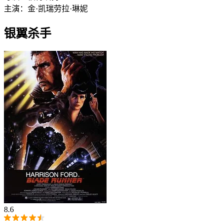
主演：
金·凯瑞
劳拉·琳妮
银翼杀手
8.6