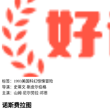
标签：
1993
美国
科幻
惊悚
冒险
导演：
史蒂文·斯皮尔伯格
主演：
山姆·尼尔
劳拉·邓恩
诺斯费拉图