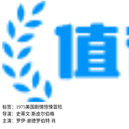
标签：
1975
美国
剧情
惊悚
冒险
导演：
史蒂文·斯皮尔伯格
主演：
罗伊·谢德
罗伯特·肖