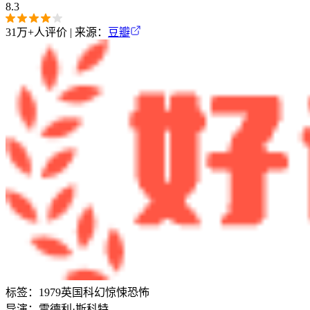
8.3
31万+
人评价 | 来源：
豆瓣
标签：
1979
英国
科幻
惊悚
恐怖
导演：
雷德利·斯科特