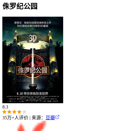
侏罗纪公园
8.3
35万+
人评价 | 来源：
豆瓣