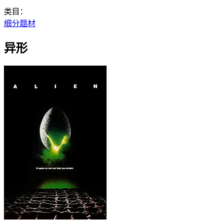
类目：
细分题材
异形