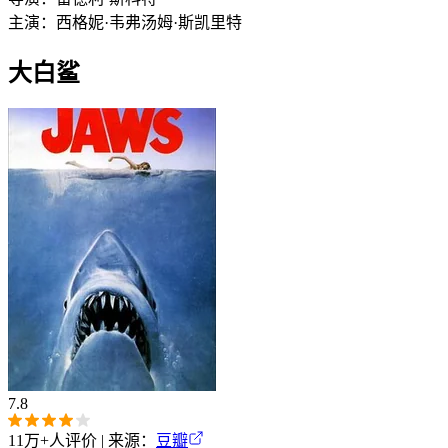
主演：
西格妮·韦弗
汤姆·斯凯里特
大白鲨
7.8
11万+
人评价 | 来源：
豆瓣