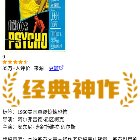
9
35万+
人评价 | 来源：
豆瓣
标签：
1960
美国
悬疑
惊悚
恐怖
导演：
阿尔弗雷德·希区柯克
主演：
安东尼·博金斯
维拉·迈尔斯
版权声明：本站所有文章未经作者授权禁止转载。所有引用的