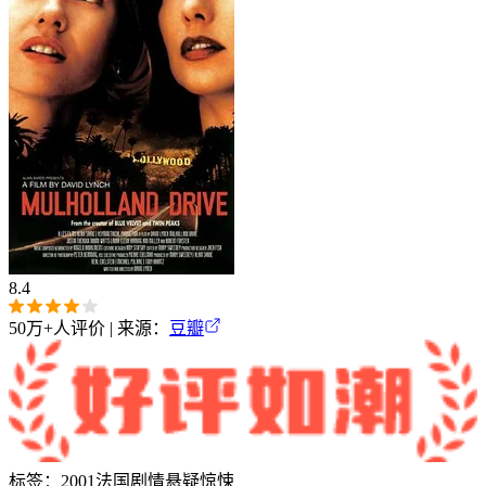
8.4
50万+
人评价 | 来源：
豆瓣
标签：
2001
法国
剧情
悬疑
惊悚