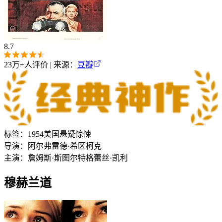
8.7
23万+
人评价 | 来源：
豆瓣
标签：
1954
美国
悬疑
惊悚
导演：
阿尔弗雷德·希区柯克
主演：
詹姆斯·斯图尔特
格蕾丝·凯利
穆赫兰道