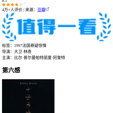
8.1
4万+
人评价 | 来源：
豆瓣
标签：
1997
法国
悬疑
惊悚
导演：
大卫·林奇
主演：
比尔·普尔曼
帕特丽夏·阿奎特
第六感