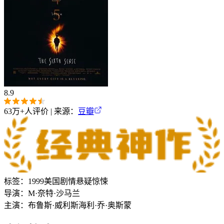
8.9
63万+
人评价 | 来源：
豆瓣
标签：
1999
美国
剧情
悬疑
惊悚
导演：
M·奈特·沙马兰
主演：
布鲁斯·威利斯
海利·乔·奥斯蒙