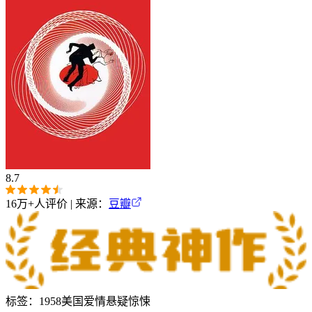
8.7
16万+
人评价 | 来源：
豆瓣
标签：
1958
美国
爱情
悬疑
惊悚