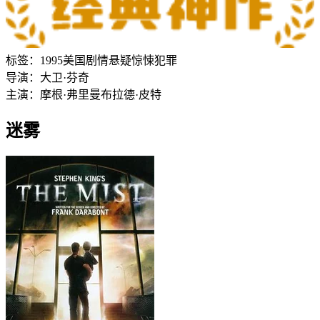
标签：
1995
美国
剧情
悬疑
惊悚
犯罪
导演：
大卫·芬奇
主演：
摩根·弗里曼
布拉德·皮特
迷雾