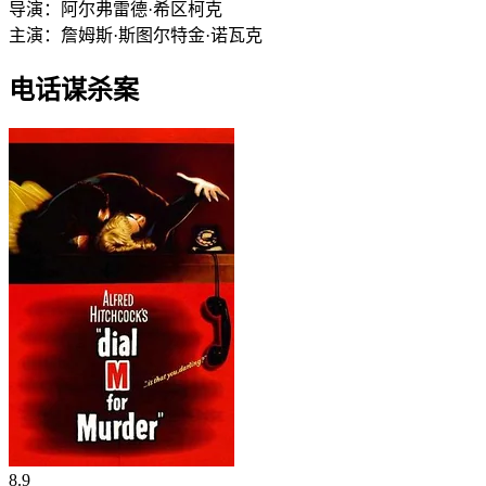
导演：
阿尔弗雷德·希区柯克
主演：
詹姆斯·斯图尔特
金·诺瓦克
电话谋杀案
8.9