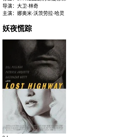
导演：
大卫·林奇
主演：
娜奥米·沃茨
劳拉·哈灵
妖夜慌踪