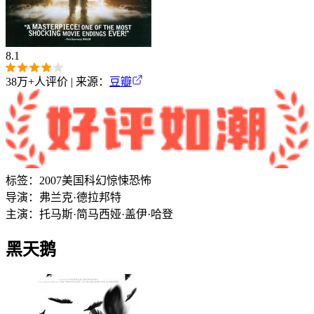
8.1
38万+
人评价 | 来源：
豆瓣
标签：
2007
美国
科幻
惊悚
恐怖
导演：
弗兰克·德拉邦特
主演：
托马斯·简
马西娅·盖伊·哈登
黑天鹅