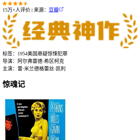
15万+
人评价 | 来源：
豆瓣
标签：
1954
美国
悬疑
惊悚
犯罪
导演：
阿尔弗雷德·希区柯克
主演：
雷·米兰德
格蕾丝·凯利
惊魂记