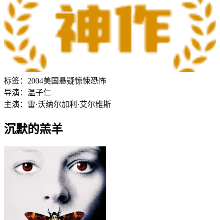
标签：
2004
美国
悬疑
惊悚
恐怖
导演：
温子仁
主演：
雷·沃纳尔
加利·艾尔维斯
沉默的羔羊