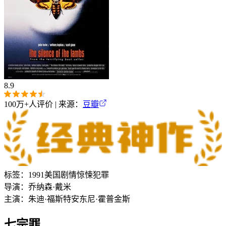
8.9
100万+
人评价 | 来源：
豆瓣
标签：
1991
美国
剧情
惊悚
犯罪
导演：
乔纳森·戴米
主演：
朱迪·福斯特
安东尼·霍普金斯
七宗罪