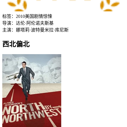
标签：
2010
美国
剧情
惊悚
导演：
达伦·阿伦诺夫斯基
主演：
娜塔莉·波特曼
米拉·库尼斯
西北偏北