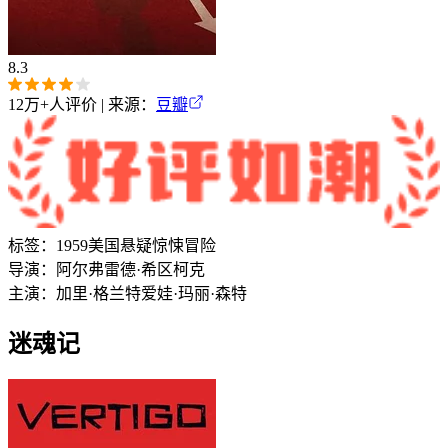
8.3
12万+
人评价 | 来源：
豆瓣
标签：
1959
美国
悬疑
惊悚
冒险
导演：
阿尔弗雷德·希区柯克
主演：
加里·格兰特
爱娃·玛丽·森特
迷魂记