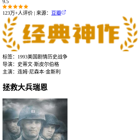
9.5
123万+
人评价 | 来源：
豆瓣
标签：
1993
美国
剧情
历史
战争
导演：
史蒂文·斯皮尔伯格
主演：
连姆·尼森
本·金斯利
拯救大兵瑞恩