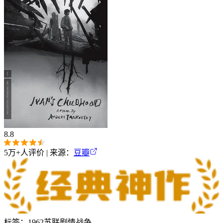
8.8
5万+
人评价 | 来源：
豆瓣
标签：
1962
苏联
剧情
战争