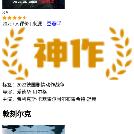
8.5
20万+
人评价 | 来源：
豆瓣
标签：
2022
德国
剧情
动作
战争
导演：
爱德华·贝尔格
主演：
费利克斯·卡默雷尔
阿尔布雷希特·舒赫
敦刻尔克