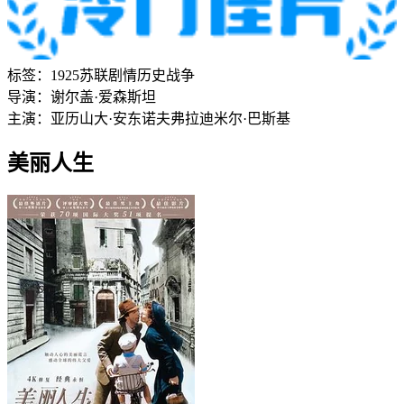
标签：
1925
苏联
剧情
历史
战争
导演：
谢尔盖·爱森斯坦
主演：
亚历山大·安东诺夫
弗拉迪米尔·巴斯基
美丽人生