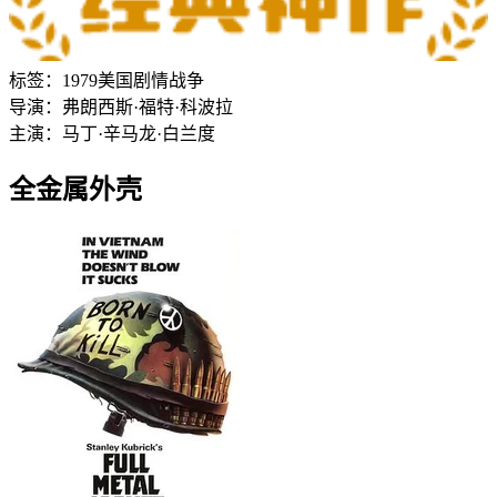
标签：
1979
美国
剧情
战争
导演：
弗朗西斯·福特·科波拉
主演：
马丁·辛
马龙·白兰度
全金属外壳