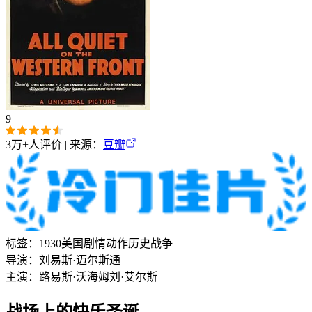
9
3万+
人评价 | 来源：
豆瓣
标签：
1930
美国
剧情
动作
历史
战争
导演：
刘易斯·迈尔斯通
主演：
路易斯·沃海姆
刘·艾尔斯
战场上的快乐圣诞