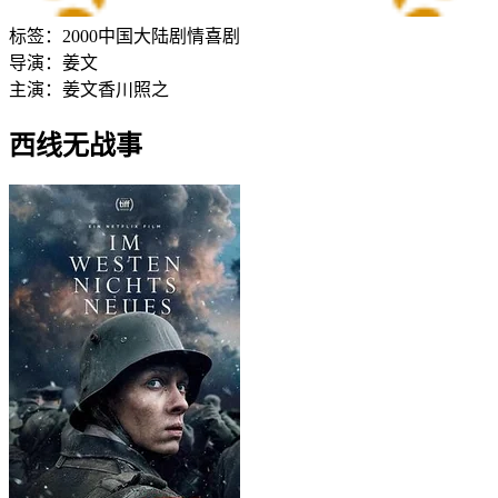
标签：
2000
中国大陆
剧情
喜剧
导演：
姜文
主演：
姜文
香川照之
西线无战事