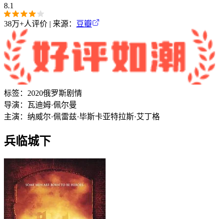
8.1
38万+
人评价 | 来源：
豆瓣
标签：
2020
俄罗斯
剧情
导演：
瓦迪姆·佩尔曼
主演：
纳威尔·佩雷兹·毕斯卡亚特
拉斯·艾丁格
兵临城下