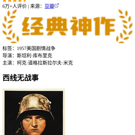
6万+
人评价 | 来源：
豆瓣
标签：
1957
美国
剧情
战争
导演：
斯坦利·库布里克
主演：
柯克·道格拉斯
拉尔夫·米克
西线无战事