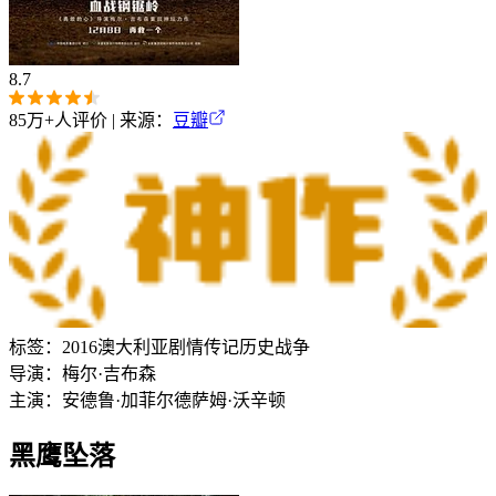
8.7
85万+
人评价 | 来源：
豆瓣
标签：
2016
澳大利亚
剧情
传记
历史
战争
导演：
梅尔·吉布森
主演：
安德鲁·加菲尔德
萨姆·沃辛顿
黑鹰坠落