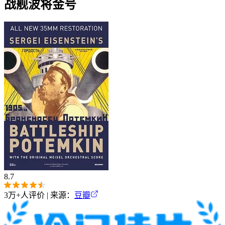
战舰波将金号
8.7
3万+
人评价 | 来源：
豆瓣