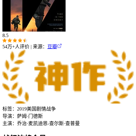
8.5
54万+
人评价 | 来源：
豆瓣
标签：
2019
美国
剧情
战争
导演：
萨姆·门德斯
主演：
乔治·麦凯
迪恩-查尔斯·查普曼