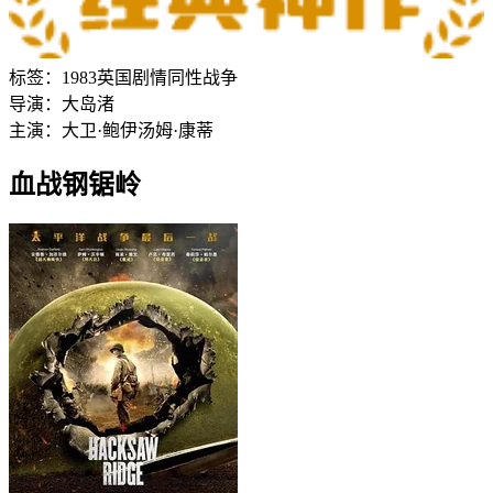
标签：
1983
英国
剧情
同性
战争
导演：
大岛渚
主演：
大卫·鲍伊
汤姆·康蒂
血战钢锯岭