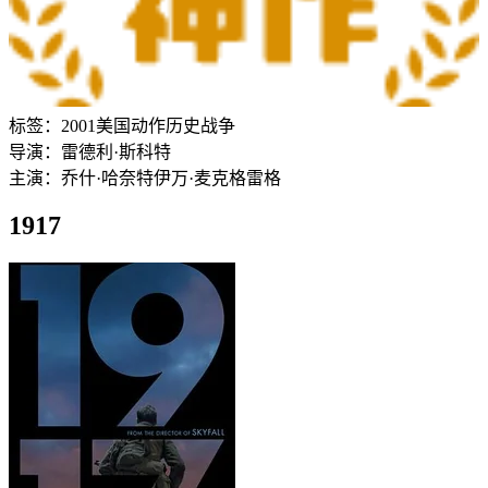
标签：
2001
美国
动作
历史
战争
导演：
雷德利·斯科特
主演：
乔什·哈奈特
伊万·麦克格雷格
1917