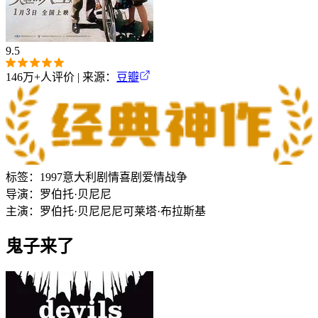
9.5
146万+
人评价 | 来源：
豆瓣
标签：
1997
意大利
剧情
喜剧
爱情
战争
导演：
罗伯托·贝尼尼
主演：
罗伯托·贝尼尼
尼可莱塔·布拉斯基
鬼子来了