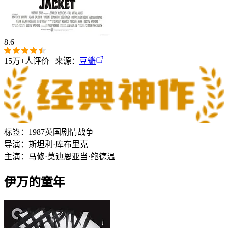
8.6
15万+
人评价 | 来源：
豆瓣
标签：
1987
英国
剧情
战争
导演：
斯坦利·库布里克
主演：
马修·莫迪恩
亚当·鲍德温
伊万的童年