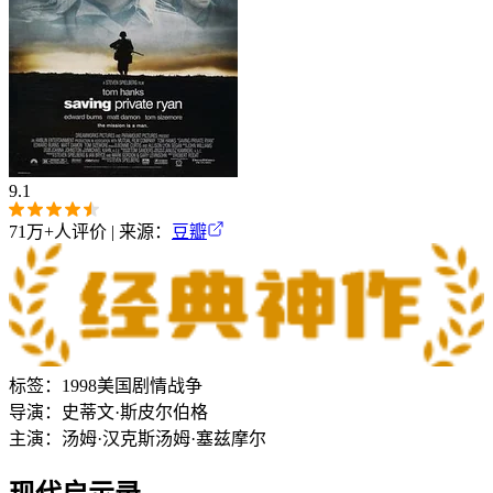
9.1
71万+
人评价 | 来源：
豆瓣
标签：
1998
美国
剧情
战争
导演：
史蒂文·斯皮尔伯格
主演：
汤姆·汉克斯
汤姆·塞兹摩尔