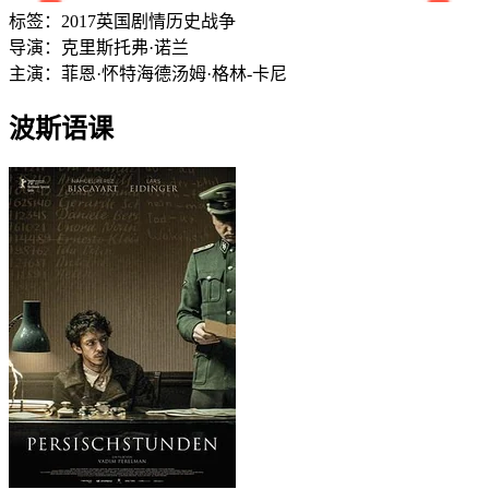
标签：
2017
英国
剧情
历史
战争
导演：
克里斯托弗·诺兰
主演：
菲恩·怀特海德
汤姆·格林-卡尼
波斯语课