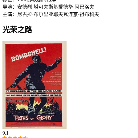
导演：
安德烈·塔可夫斯基
爱德华·阿巴洛夫
主演：
尼古拉·布尔里亚耶夫
瓦连京·祖布科夫
光荣之路
9.1