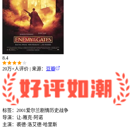
8.4
20万+
人评价 | 来源：
豆瓣
标签：
2001
爱尔兰
剧情
历史
战争
导演：
让-雅克·阿诺
主演：
裘德·洛
艾德·哈里斯