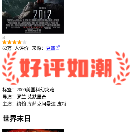
8
62万+
人评价 | 来源：
豆瓣
标签：
2009
美国
科幻
灾难
导演：
罗兰·艾默里奇
主演：
约翰·库萨克
阿曼达·皮特
世界末日