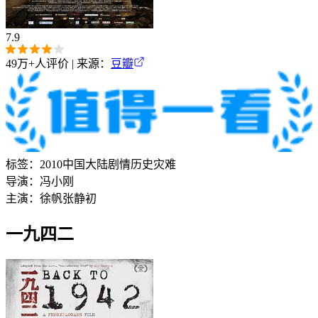
7.9
49万+
人评价 | 来源：
豆瓣
标签：
2010
中国大陆
剧情
历史
灾难
导演：
冯小刚
主演：
徐帆
张静初
一九四二