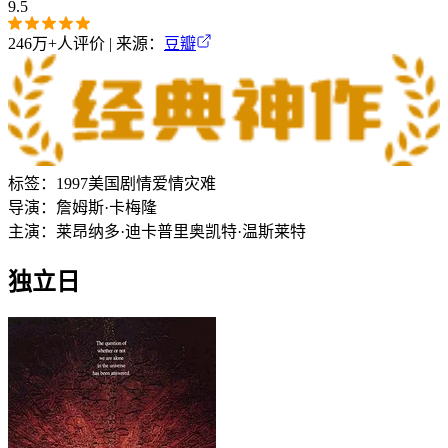
9.5
246万+
人评价 | 来源：
豆瓣
标签：
1997
美国
剧情
爱情
灾难
导演：
詹姆斯·卡梅隆
主演：
莱昂纳多·迪卡普里奥
凯特·温斯莱特
独立日