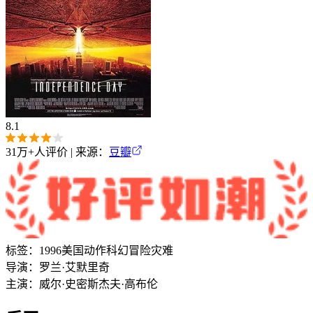
8.1
31万+
人评价 | 来源：
豆瓣
标签：
1996
美国
动作
科幻
冒险
灾难
导演：
罗兰·艾默里奇
主演：
威尔·史密斯
杰夫·高布伦