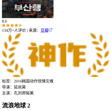
8.6
134万+
人评价 | 来源：
豆瓣
标签：
2016
韩国
动作
惊悚
灾难
导演：
延尚昊
主演：
孔刘
郑裕美
流浪地球 2