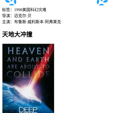
标签：
1998
美国
科幻
灾难
导演：
迈克尔·贝
主演：
布鲁斯·威利斯
本·阿弗莱克
天地大冲撞