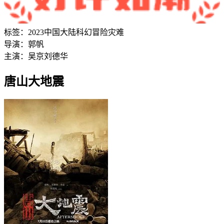
标签：
2023
中国大陆
科幻
冒险
灾难
导演：
郭帆
主演：
吴京
刘德华
唐山大地震