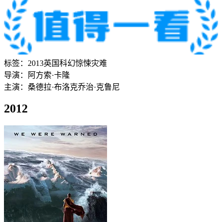
标签：
2013
英国
科幻
惊悚
灾难
导演：
阿方索·卡隆
主演：
桑德拉·布洛克
乔治·克鲁尼
2012