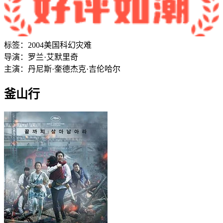
标签：
2004
美国
科幻
灾难
导演：
罗兰·艾默里奇
主演：
丹尼斯·奎德
杰克·吉伦哈尔
釜山行