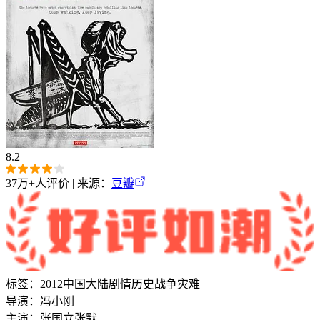
8.2
37万+
人评价 | 来源：
豆瓣
标签：
2012
中国大陆
剧情
历史
战争
灾难
导演：
冯小刚
主演：
张国立
张默