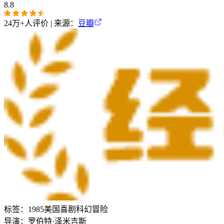
8.8
24万+
人评价 | 来源：
豆瓣
标签：
1985
美国
喜剧
科幻
冒险
导演：
罗伯特·泽米吉斯