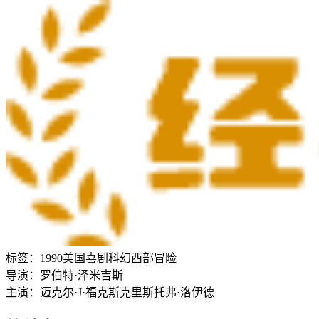
标签：
1990
美国
喜剧
科幻
西部
冒险
导演：
罗伯特·泽米吉斯
主演：
迈克尔·J·福克斯
克里斯托弗·洛伊德