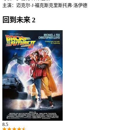
主演：
迈克尔·J·福克斯
克里斯托弗·洛伊德
回到未来 2
8.5