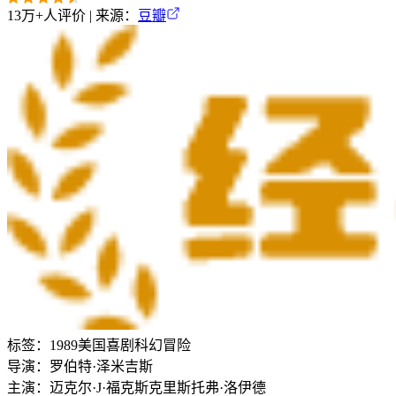
13万+
人评价 | 来源：
豆瓣
标签：
1989
美国
喜剧
科幻
冒险
导演：
罗伯特·泽米吉斯
主演：
迈克尔·J·福克斯
克里斯托弗·洛伊德