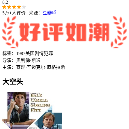
8.2
5万+
人评价 | 来源：
豆瓣
标签：
1987
美国
剧情
犯罪
导演：
奥利佛·斯通
主演：
查理·辛
迈克尔·道格拉斯
大空头