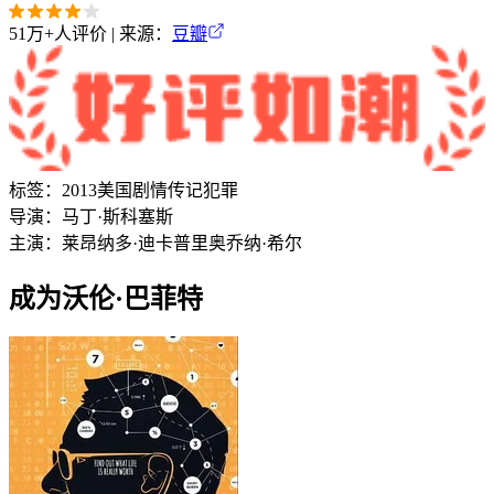
51万+
人评价 | 来源：
豆瓣
标签：
2013
美国
剧情
传记
犯罪
导演：
马丁·斯科塞斯
主演：
莱昂纳多·迪卡普里奥
乔纳·希尔
成为沃伦·巴菲特