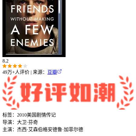
8.2
49万+
人评价 | 来源：
豆瓣
标签：
2010
美国
剧情
传记
导演：
大卫·芬奇
主演：
杰西·艾森伯格
安德鲁·加菲尔德