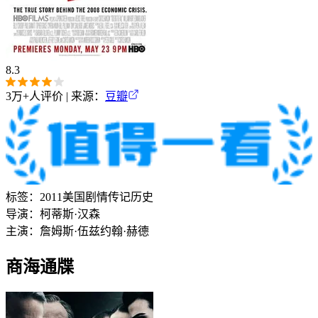
8.3
3万+
人评价 | 来源：
豆瓣
标签：
2011
美国
剧情
传记
历史
导演：
柯蒂斯·汉森
主演：
詹姆斯·伍兹
约翰·赫德
商海通牒