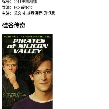
标签：
2011
美国
剧情
导演：
J·C·尚多尔
主演：
凯文·史派西
保罗·贝坦尼
硅谷传奇