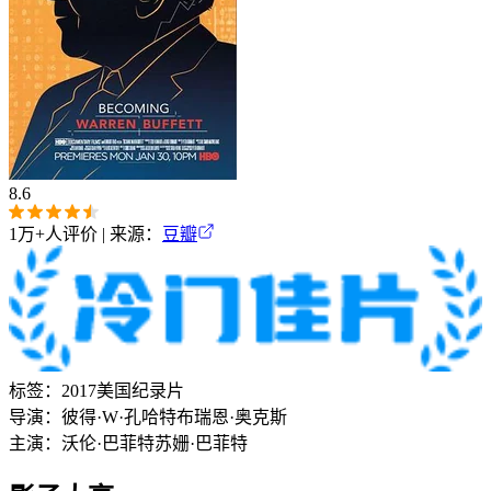
8.6
1万+
人评价 | 来源：
豆瓣
标签：
2017
美国
纪录片
导演：
彼得·W·孔哈特
布瑞恩·奥克斯
主演：
沃伦·巴菲特
苏姗·巴菲特