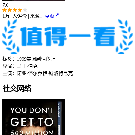
7.6
1万+
人评价 | 来源：
豆瓣
标签：
1999
美国
剧情
传记
导演：
马丁·伯克
主演：
诺亚·怀尔
乔伊·斯洛特尼克
社交网络