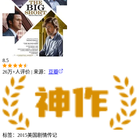
8.5
26万+
人评价 | 来源：
豆瓣
标签：
2015
美国
剧情
传记