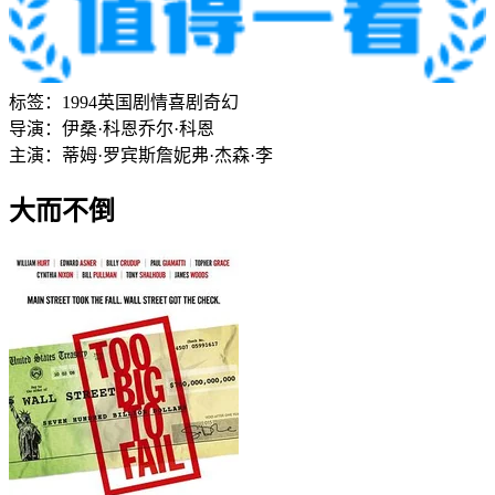
标签：
1994
英国
剧情
喜剧
奇幻
导演：
伊桑·科恩
乔尔·科恩
主演：
蒂姆·罗宾斯
詹妮弗·杰森·李
大而不倒