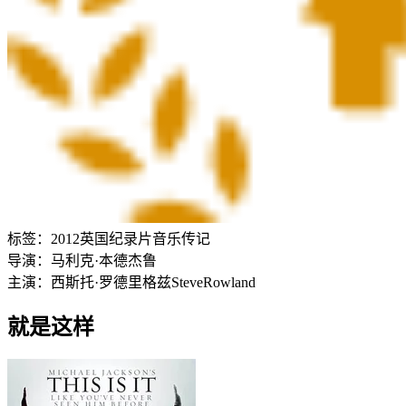
标签：
2012
英国
纪录片
音乐
传记
导演：
马利克·本德杰鲁
主演：
西斯托·罗德里格兹
Steve
Rowland
就是这样