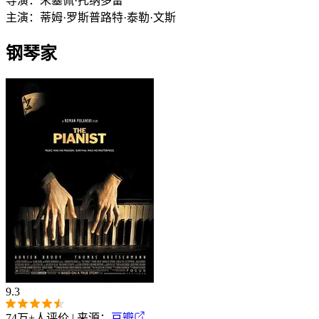
导演：
朱塞佩·托纳多雷
主演：
蒂姆·罗斯
普路特·泰勒·文斯
钢琴家
9.3
74万+
人评价 | 来源：
豆瓣