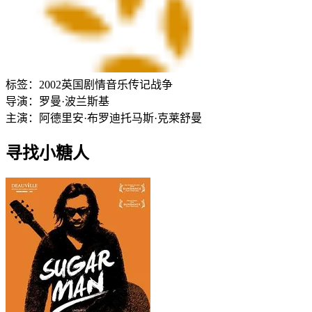
标签：
2002
英国
剧情
音乐
传记
战争
导演：
罗曼·波兰斯基
主演：
阿德里安·布罗迪
托马斯·克莱舒曼
寻找小糖人