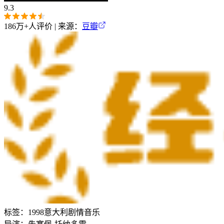
9.3
186万+
人评价 | 来源：
豆瓣
标签：
1998
意大利
剧情
音乐