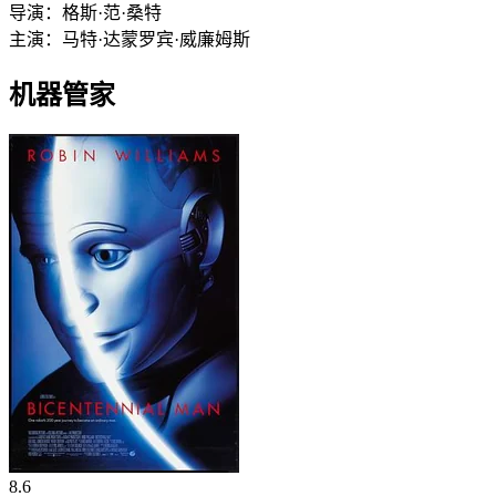
导演：
格斯·范·桑特
主演：
马特·达蒙
罗宾·威廉姆斯
机器管家
8.6