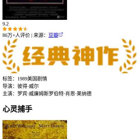
9.2
86万+
人评价 | 来源：
豆瓣
标签：
1989
美国
剧情
导演：
彼得·威尔
主演：
罗宾·威廉姆斯
罗伯特·肖恩·莱纳德
心灵捕手