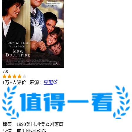
7.9
1万+
人评价 | 来源：
豆瓣
标签：
1993
美国
剧情
喜剧
家庭
导演：
克里斯·哥伦布