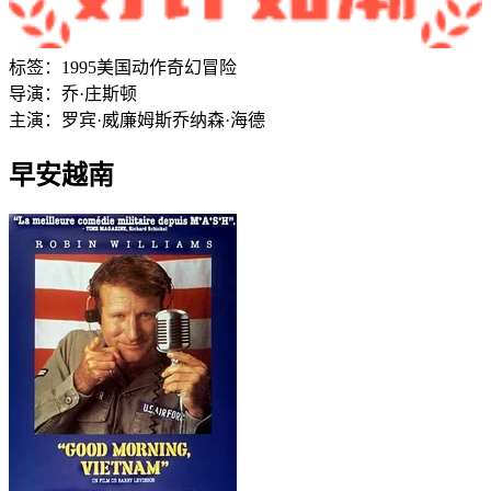
标签：
1995
美国
动作
奇幻
冒险
导演：
乔·庄斯顿
主演：
罗宾·威廉姆斯
乔纳森·海德
早安越南