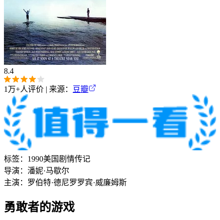
8.4
1万+
人评价 | 来源：
豆瓣
标签：
1990
美国
剧情
传记
导演：
潘妮·马歇尔
主演：
罗伯特·德尼罗
罗宾·威廉姆斯
勇敢者的游戏