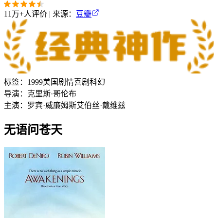
11万+
人评价 | 来源：
豆瓣
标签：
1999
美国
剧情
喜剧
科幻
导演：
克里斯·哥伦布
主演：
罗宾·威廉姆斯
艾伯丝·戴维兹
无语问苍天