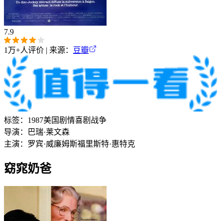
7.9
1万+
人评价 | 来源：
豆瓣
标签：
1987
美国
剧情
喜剧
战争
导演：
巴瑞·莱文森
主演：
罗宾·威廉姆斯
福里斯特·惠特克
窈窕奶爸