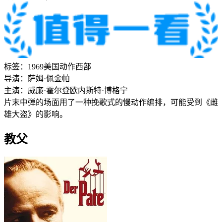
标签：
1969
美国
动作
西部
导演：
萨姆·佩金帕
主演：
威廉·霍尔登
欧内斯特·博格宁
片末中弹的场面用了一种挽歌式的慢动作编排，可能受到《雌
雄大盗》的影响。
教父