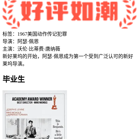
标签：
1967
美国
动作
传记
犯罪
导演：
阿瑟·佩恩
主演：
沃伦·比蒂
费·唐纳薇
新好莱坞的开始，阿瑟·佩恩成为第一个受到广泛认可的新好
莱坞导演。
毕业生