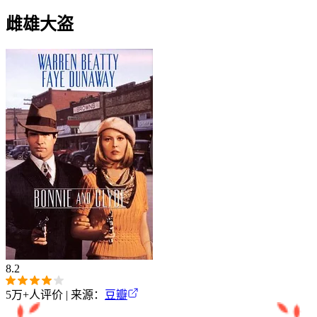
雌雄大盗
8.2
5万+
人评价 | 来源：
豆瓣