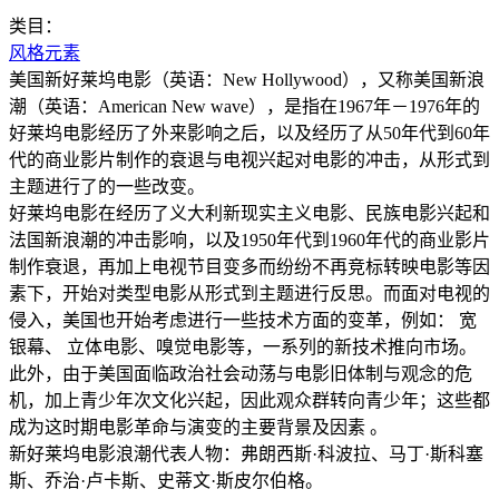
类目：
风格元素
美国新好莱坞电影（英语：New Hollywood），又称美国新浪
潮（英语：American New wave），是指在1967年－1976年的
好莱坞电影经历了外来影响之后，以及经历了从50年代到60年
代的商业影片制作的衰退与电视兴起对电影的冲击，从形式到
主题进行了的一些改变。
好莱坞电影在经历了义大利新现实主义电影、民族电影兴起和
法国新浪潮的冲击影响，以及1950年代到1960年代的商业影片
制作衰退，再加上电视节目变多而纷纷不再竞标转映电影等因
素下，开始对类型电影从形式到主题进行反思。而面对电视的
侵入，美国也开始考虑进行一些技术方面的变革，例如： 宽
银幕、 立体电影、嗅觉电影等，一系列的新技术推向市场。
此外，由于美国面临政治社会动荡与电影旧体制与观念的危
机，加上青少年次文化兴起，因此观众群转向青少年；这些都
成为这时期电影革命与演变的主要背景及因素 。
新好莱坞电影浪潮代表人物：弗朗西斯·科波拉、马丁·斯科塞
斯、乔治·卢卡斯、史蒂文·斯皮尔伯格。