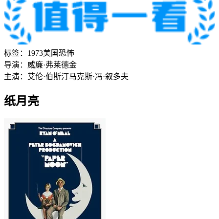
标签：
1973
美国
恐怖
导演：
威廉·弗莱德金
主演：
艾伦·伯斯汀
马克斯·冯·叙多夫
纸月亮