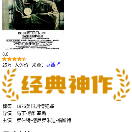
8.6
25万+
人评价 | 来源：
豆瓣
标签：
1976
美国
剧情
犯罪
导演：
马丁·斯科塞斯
主演：
罗伯特·德尼罗
朱迪·福斯特