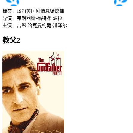
标签：
1974
美国
剧情
悬疑
惊悚
导演：
弗朗西斯·福特·科波拉
主演：
吉恩·哈克曼
约翰·凯泽尔
教父2