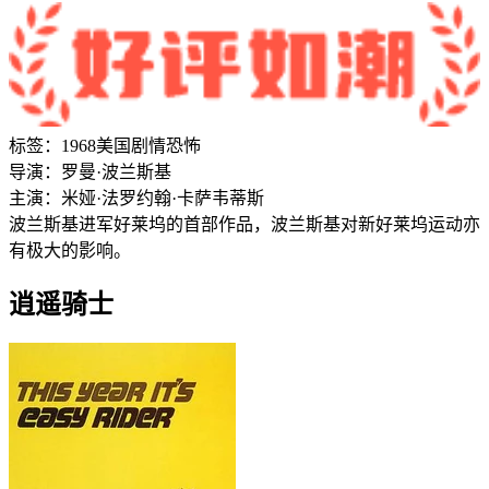
标签：
1968
美国
剧情
恐怖
导演：
罗曼·波兰斯基
主演：
米娅·法罗
约翰·卡萨韦蒂斯
波兰斯基进军好莱坞的首部作品，波兰斯基对新好莱坞运动亦
有极大的影响。
逍遥骑士