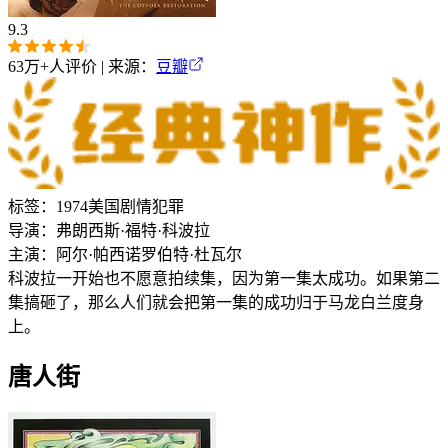
9.3
63万+
人评价 | 来源：
豆瓣
标签：
1974
美国
剧情
犯罪
导演：
弗朗西斯·福特·科波拉
主演：
阿尔·帕西诺
罗伯特·杜瓦尔
科波拉一开始也不愿意拍续集，因为第一集太成功。如果第二
集搞砸了，那么人们就会把第一集的成功归于马龙白兰度身
上。
唐人街