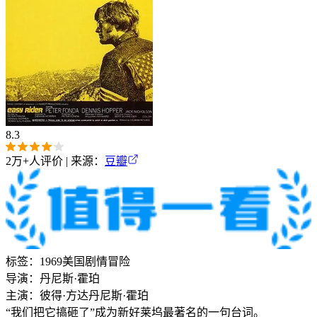
8.3
2万+
人评价 | 来源：
豆瓣
标签：
1969
美国
剧情
冒险
导演：
丹尼斯·霍珀
主演：
彼得·方达
丹尼斯·霍珀
“我们把它搞砸了”成为新好莱坞最著名的一句台词。