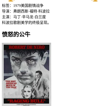
标签：
1979
美国
剧情
战争
导演：
弗朗西斯·福特·科波拉
主演：
马丁·辛
马龙·白兰度
科波拉歌剧美学的终极呈现。
愤怒的公牛