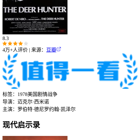
8.3
4万+
人评价 | 来源：
豆瓣
标签：
1978
美国
剧情
战争
导演：
迈克尔·西米诺
主演：
罗伯特·德尼罗
约翰·凯泽尔
现代启示录