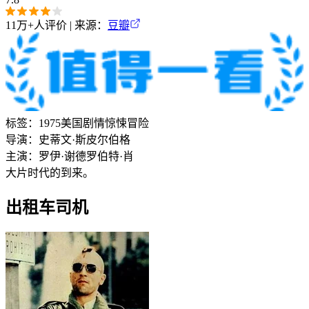
11万+
人评价 | 来源：
豆瓣
标签：
1975
美国
剧情
惊悚
冒险
导演：
史蒂文·斯皮尔伯格
主演：
罗伊·谢德
罗伯特·肖
大片时代的到来。
出租车司机