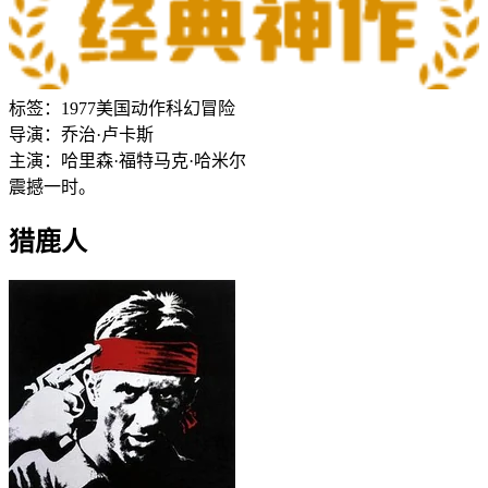
标签：
1977
美国
动作
科幻
冒险
导演：
乔治·卢卡斯
主演：
哈里森·福特
马克·哈米尔
震撼一时。
猎鹿人