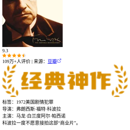
9.3
109万+
人评价 | 来源：
豆瓣
标签：
1972
美国
剧情
犯罪
导演：
弗朗西斯·福特·科波拉
主演：
马龙·白兰度
阿尔·帕西诺
科波拉一度不愿意接拍这部“商业片”。