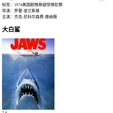
标签：
1974
美国
剧情
悬疑
惊悚
犯罪
导演：
罗曼·波兰斯基
主演：
杰克·尼科尔森
费·唐纳薇
大白鲨
7.8