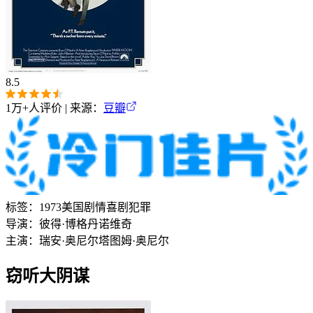
8.5
1万+
人评价 | 来源：
豆瓣
标签：
1973
美国
剧情
喜剧
犯罪
导演：
彼得·博格丹诺维奇
主演：
瑞安·奥尼尔
塔图姆·奥尼尔
窃听大阴谋