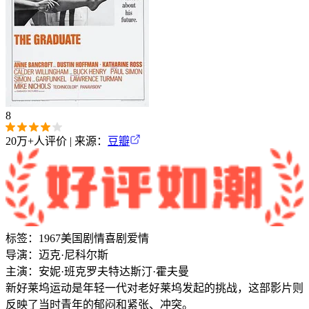
8
20万+
人评价 | 来源：
豆瓣
标签：
1967
美国
剧情
喜剧
爱情
导演：
迈克·尼科尔斯
主演：
安妮·班克罗夫特
达斯汀·霍夫曼
新好莱坞运动是年轻一代对老好莱坞发起的挑战，这部影片则
反映了当时青年的郁闷和紧张、冲突。